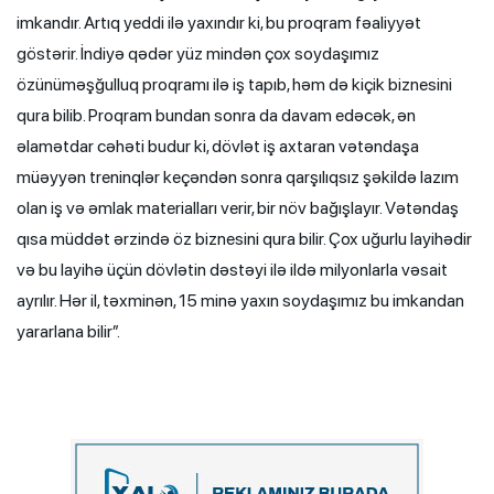
imkandır. Artıq yeddi ilə yaxındır ki, bu proqram fəaliyyət
göstərir. İndiyə qədər yüz mindən çox soydaşımız
özünüməşğulluq proqramı ilə iş tapıb, həm də kiçik biznesini
qura bilib. Proqram bundan sonra da davam edəcək, ən
əlamətdar cəhəti budur ki, dövlət iş axtaran vətəndaşa
müəyyən treninqlər keçəndən sonra qarşılıqsız şəkildə lazım
olan iş və əmlak materialları verir, bir növ bağışlayır. Vətəndaş
qısa müddət ərzində öz biznesini qura bilir. Çox uğurlu layihədir
və bu layihə üçün dövlətin dəstəyi ilə ildə milyonlarla vəsait
ayrılır. Hər il, təxminən, 15 minə yaxın soydaşımız bu imkandan
yararlana bilir”.