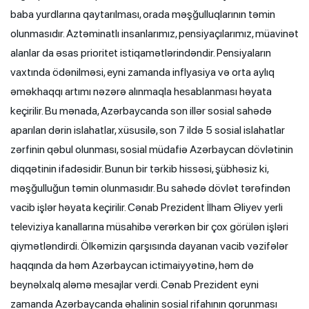
baba yurdlarına qaytarılması, orada məşğulluqlarının təmin
olunmasıdır. Aztəminatlı insanlarımız, pensiyaçılarımız, müavinət
alanlar da əsas prioritet istiqamətlərindəndir. Pensiyaların
vaxtında ödənilməsi, eyni zamanda inflyasiya və orta aylıq
əməkhaqqı artımı nəzərə alınmaqla hesablanması həyata
keçirilir. Bu mənada, Azərbaycanda son illər sosial sahədə
aparılan dərin islahatlar, xüsusilə, son 7 ildə 5 sosial islahatlar
zərfinin qəbul olunması, sosial müdafiə Azərbaycan dövlətinin
diqqətinin ifadəsidir. Bunun bir tərkib hissəsi, şübhəsiz ki,
məşğulluğun təmin olunmasıdır. Bu sahədə dövlət tərəfindən
vacib işlər həyata keçirilir. Cənab Prezident İlham Əliyev yerli
televiziya kanallarına müsahibə verərkən bir çox görülən işləri
qiymətləndirdi. Ölkəmizin qarşısında dayanan vacib vəzifələr
haqqında da həm Azərbaycan ictimaiyyətinə, həm də
beynəlxalq aləmə mesajlar verdi. Cənab Prezident eyni
zamanda Azərbaycanda əhalinin sosial rifahının qorunması