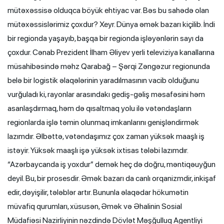
mütəxəssisə olduqca böyük ehtiyac var. Bəs bu sahədə olan
mütəxəssislərimiz çoxdur? Xeyr. Dünya əmək bazarı kiçilib. İndi
bir regionda yaşayıb, başqa bir regionda işləyənlərin sayı da
çoxdur. Cənab Prezident İlham Əliyev yerli televiziya kanallarına
müsahibəsində məhz Qarabağ – Şərqi Zəngəzur regionunda
belə bir logistik əlaqələrinin yaradılmasının vacib olduğunu
vurğuladı ki, rayonlar arasındakı gediş-gəliş məsafəsini həm
asanlaşdırmaq, həm də qısaltmaq yolu ilə vətəndaşların
regionlarda işlə təmin olunmaq imkanlarını genişləndirmək
lazımdır. Əlbəttə, vətəndaşımız çox zaman yüksək maaşlı iş
istəyir. Yüksək maaşlı işə yüksək ixtisas tələbi lazımdır.
“Azərbaycanda iş yoxdur” demək heç də doğru, məntiqəuyğun
deyil. Bu, bir prosesdir. Əmək bazarı da canlı orqanizmdir, inkişaf
edir, dəyişilir, tələblər artır. Bununla əlaqədar hökumətin
müvafiq qurumları, xüsusən, Əmək və Əhalinin Sosial
Müdafiəsi Nazirliyinin nəzdində Dövlət Məşğulluq Agentliyi