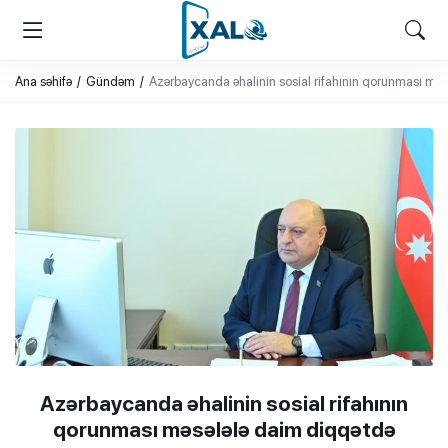
XALQ.ONLINE
ONLAYN PLATFORMA
Ana səhifə
Gündəm
Azərbaycanda əhalinin sosial rifahının qorunması məsə
Azərbaycanda əhalinin sosial rifahının
qorunması məsələlə daim diqqətdə