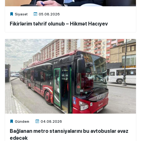
Xalq.Online
Siyasət
05.08.2026
Fikirlərim təhrif olunub – Hikmət Hacıyev
Xalq.Online
Gündəm
04.08.2026
Bağlanan metro stansiyalarını bu avtobuslar əvəz
edəcək