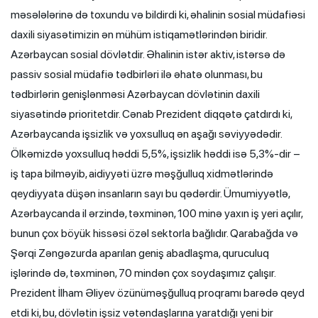
məsələlərinə də toxundu və bildirdi ki, əhalinin sosial müdafiəsi
daxili siyasətimizin ən mühüm istiqamətlərindən biridir.
Azərbaycan sosial dövlətdir. Əhalinin istər aktiv, istərsə də
passiv sosial müdafiə tədbirləri ilə əhatə olunması, bu
tədbirlərin genişlənməsi Azərbaycan dövlətinin daxili
siyasətində prioritetdir. Cənab Prezident diqqətə çatdırdı ki,
Azərbaycanda işsizlik və yoxsulluq ən aşağı səviyyədədir.
Ölkəmizdə yoxsulluq həddi 5,5%, işsizlik həddi isə 5,3%-dir –
iş tapa bilməyib, aidiyyəti üzrə məşğulluq xidmətlərində
qeydiyyata düşən insanların sayı bu qədərdir. Ümumiyyətlə,
Azərbaycanda il ərzində, təxminən, 100 minə yaxın iş yeri açılır,
bunun çox böyük hissəsi özəl sektorla bağlıdır. Qarabağda və
Şərqi Zəngəzurda aparılan geniş abadlaşma, quruculuq
işlərində də, təxminən, 70 mindən çox soydaşımız çalışır.
Prezident İlham Əliyev özünüməşğulluq proqramı barədə qeyd
etdi ki, bu, dövlətin işsiz vətəndaşlarına yaratdığı yeni bir