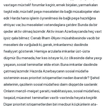
vaxtaşırı müxtəlif forumlar keçirir, əmək birjaları, yarmarkaları
təşkil edir, müxtəlif peşə məsələləri ilə bağlı müsabiqələr elan
edir. Harda hansı işlərin öyrənilməsi ilə bağlı peşə hazırlığına
ehtiyac var, bu məsələləri vətəndaşlara çatdırır. Bunda da bir
qədər aktiv olmaq lazımdır. Aktiv insan Azərbaycanda heç vaxt
işsiz qala bilməz. Cənab İlham Əliyev müsahibəsində vacib bir
məsələni də vurğuladı ki, gərək, imkanlarımız daxilində
fəaliyyət göstərək. Həmişə arzularla imkanlar üst-üstə
düşmür. Bu mənada, hər kəs istəyər ki, öz ölkəsində daha yaxşı
yaşasın, sosial təminatlar əldə etsin. Buna imkanlar daxilində
çatmaq lazımdır. Hazırda Azərbaycanın sosial müdafiə
sisteminin əsas prioritet istiqamətləri nədən ibarətdir? Şəhid
ailələrinin, qazilərin sosial müdafiəsi daim diqqətdə saxlanılır.
Onların mənzil-məişət şəraiti, reabilitasiyası, sosial müdafiəsi,
təqaüd, müavinət təminatları vaxtlı-vaxtında həyata keçirilir.
Digər prioritet istiqamətlərdən biri məcburi köçkünlərin ata-