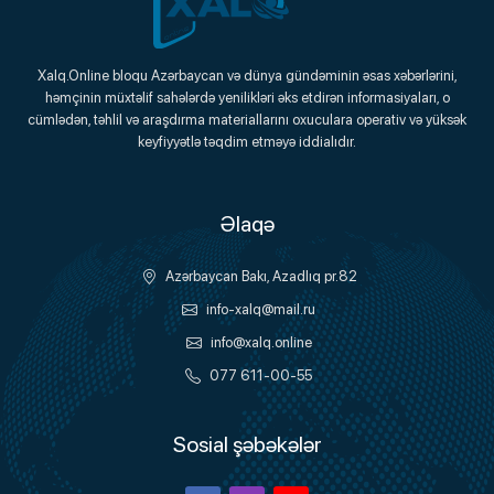
Xalq.Online
Xalq.Online bloqu Azərbaycan və dünya gündəminin əsas xəbərlərini,
həmçinin müxtəlif sahələrdə yenilikləri əks etdirən informasiyaları, o
Onlayn Platforma
cümlədən, təhlil və araşdırma materiallarını oxuculara operativ və yüksək
keyfiyyətlə təqdim etməyə iddialıdır.
Əlaqə
Azərbaycan Bakı, Azadlıq pr.82
info-xalq@mail.ru
info@xalq.online
077 611-00-55
Sosial şəbəkələr