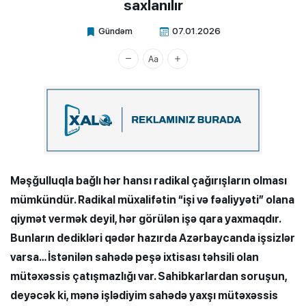
saxlanılır
Gündəm
07.01.2026
Xalq.Online
Məşğulluqla bağlı hər hansı radikal çağırışların olması
mümkündür. Radikal müxalifətin “işi və fəaliyyəti” olana
qiymət vermək deyil, hər görülən işə qara yaxmaqdır.
Bunların dedikləri qədər hazırda Azərbaycanda işsizlər
varsa… İstənilən sahədə peşə ixtisası təhsili olan
mütəxəssis çatışmazlığı var. Sahibkarlardan soruşun,
deyəcək ki, mənə işlədiyim sahədə yaxşı mütəxəssis