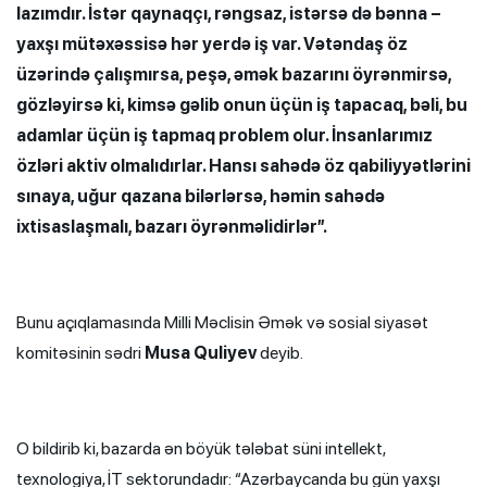
lazımdır. İstər qaynaqçı, rəngsaz, istərsə də bənna –
yaxşı mütəxəssisə hər yerdə iş var. Vətəndaş öz
üzərində çalışmırsa, peşə, əmək bazarını öyrənmirsə,
gözləyirsə ki, kimsə gəlib onun üçün iş tapacaq, bəli, bu
adamlar üçün iş tapmaq problem olur. İnsanlarımız
özləri aktiv olmalıdırlar. Hansı sahədə öz qabiliyyətlərini
sınaya, uğur qazana bilərlərsə, həmin sahədə
ixtisaslaşmalı, bazarı öyrənməlidirlər”.
Bunu açıqlamasında Milli Məclisin Əmək və sosial siyasət
komitəsinin sədri
Musa Quliyev
deyib.
O bildirib ki, bazarda ən böyük tələbat süni intellekt,
texnologiya, İT sektorundadır: “Azərbaycanda bu gün yaxşı