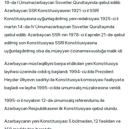
19-da I Ümumazərbaycan Sovetlər Qurultayında qəbul edilib.
Azərbaycan SSR Konstitusiyasının 1921-ci il SSRİ
Konstitusiyasına uyğunlaşdırılmış yeni redaksiyası 1925-ci il
martın 14-də IV Ümumazərbaycan Sovetlər Qurultayında
qəbul edilib. Azərbaycan SSR-nin 1978-ci il aprelin 21-də qəbul
edilmiş son Konstitusiyası SSRİ Konstitusiyasına
uyğunlaşdırılmış olsa da, müəyyən özünəməxsusluğa malik idi.
Azərbaycan müstəqilliyini bərpa etdikdən yeni Konstitusiya
layihəsi üzərində ciddi iş başlandı. 1994-cü ildə Prezident
Heydər Əliyevin sədrliyi ilə Konstitusiya komissiyası fəaliyyətə
başladı və layihə 1995-ci ildə ümumxalq müzakirəsinə verildi.
1995-ci il noyabrın 12-də ümumxalq referendumu ilə
Azərbaycan Respublikasının ilk Konstitusiyası qəbul olundu.
Azərbaycanın yeni Konstitusiyası 5 bölmədən, 12 fəsildən və