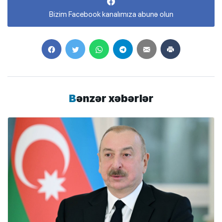
Bizim Facebook kanalımıza abunə olun
Bənzər xəbərlər