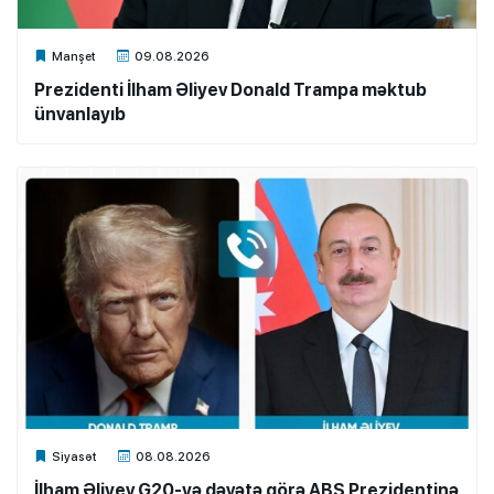
Xalq.Online
Manşet
09.08.2026
Prezidenti İlham Əliyev Donald Trampa məktub
ünvanlayıb
Xalq.Online
Siyasət
08.08.2026
İlham Əliyev G20-yə dəvətə görə ABŞ Prezidentinə