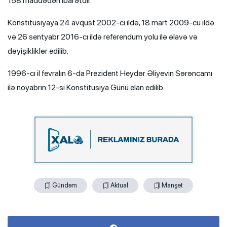
158 maddədən ibarətdir.
Konstitusiyaya 24 avqust 2002-ci ildə, 18 mart 2009-cu ildə
və 26 sentyabr 2016-cı ildə referendum yolu ilə əlavə və
dəyişikliklər edilib.
1996-cı il fevralın 6-da Prezident Heydər Əliyevin Sərəncamı
ilə noyabrın 12-si Konstitusiya Günü elan edilib.
Gündəm
Aktual
Manşet