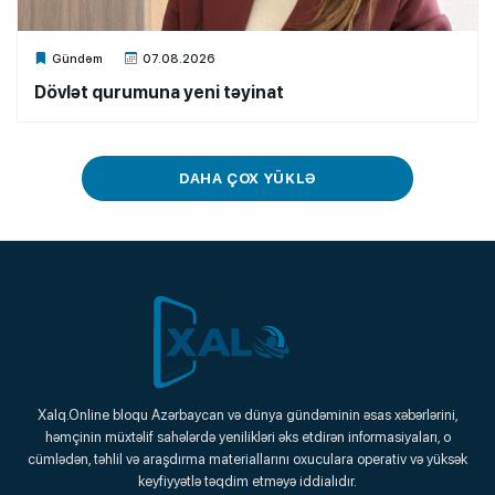
Xalq.Online
Gündəm
07.08.2026
Dövlət qurumuna yeni təyinat
DAHA ÇOX YÜKLƏ
Xalq.Online
Xalq.Online bloqu Azərbaycan və dünya gündəminin əsas xəbərlərini,
həmçinin müxtəlif sahələrdə yenilikləri əks etdirən informasiyaları, o
Onlayn Platforma
cümlədən, təhlil və araşdırma materiallarını oxuculara operativ və yüksək
keyfiyyətlə təqdim etməyə iddialıdır.