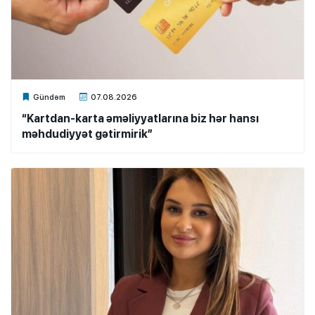
Xalq.Online
Gündəm
07.08.2026
“Kartdan-karta əməliyyatlarına biz hər hansı
məhdudiyyət gətirmirik”