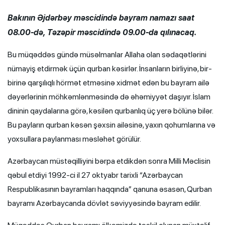
Bakının Əjdərbəy məscidində bayram namazı saat
08.00-də, Təzəpir məscidində 09.00-da qılınacaq.
Bu müqəddəs gündə müsəlmanlar Allaha olan sədaqətlərini
nümayiş etdirmək üçün qurban kəsirlər. İnsanların birliyinə, bir-
birinə qarşılıqlı hörmət etməsinə xidmət edən bu bayram ailə
dəyərlərinin möhkəmlənməsində də əhəmiyyət daşıyır. İslam
dininin qaydalarına görə, kəsilən qurbanlıq üç yerə bölünə bilər.
Bu payların qurban kəsən şəxsin ailəsinə, yaxın qohumlarına və
yoxsullara paylanması məsləhət görülür.
Azərbaycan müstəqilliyini bərpa etdikdən sonra Milli Məclisin
qəbul etdiyi 1992-ci il 27 oktyabr tarixli “Azərbaycan
Respublikasının bayramları haqqında” qanuna əsasən, Qurban
bayramı Azərbaycanda dövlət səviyyəsində bayram edilir.