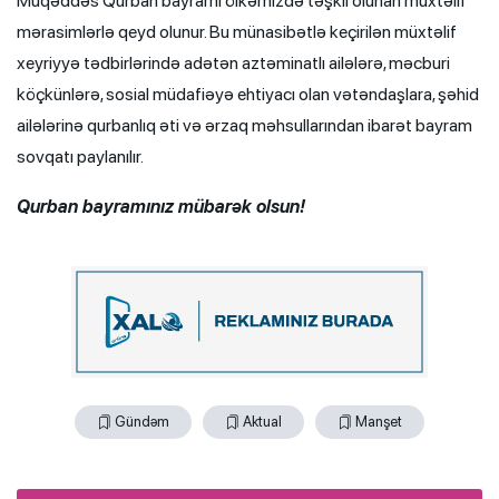
Müqəddəs Qurban bayramı ölkəmizdə təşkil olunan müxtəlif
mərasimlərlə qeyd olunur. Bu münasibətlə keçirilən müxtəlif
xeyriyyə tədbirlərində adətən aztəminatlı ailələrə, məcburi
köçkünlərə, sosial müdafiəyə ehtiyacı olan vətəndaşlara, şəhid
ailələrinə qurbanlıq əti və ərzaq məhsullarından ibarət bayram
sovqatı paylanılır.
Qurban bayramınız mübarək olsun!
Gündəm
Aktual
Manşet