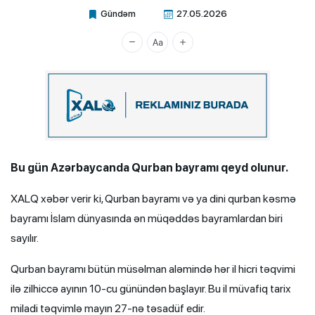
Gündəm
27.05.2026
Xalq.Online
Bu gün Azərbaycanda Qurban bayramı qeyd olunur.
XALQ xəbər verir ki, Qurban bayramı və ya dini qurban kəsmə
bayramı İslam dünyasında ən müqəddəs bayramlardan biri
sayılır.
Qurban bayramı bütün müsəlman aləmində hər il hicri təqvimi
ilə zilhiccə ayının 10-cu günündən başlayır. Bu il müvafiq tarix
miladi təqvimlə mayın 27-nə təsadüf edir.