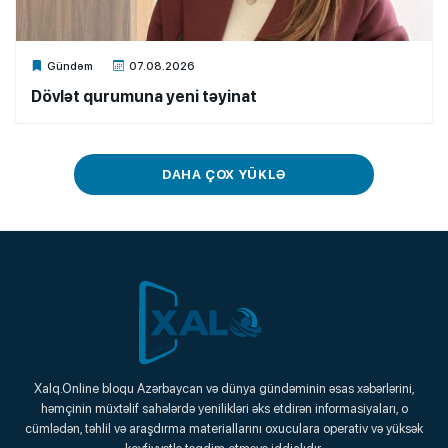
Xalq.Online
Gündəm
07.08.2026
Dövlət qurumuna yeni təyinat
DAHA ÇOX YÜKLƏ
Xalq.Online
Xalq.Online bloqu Azərbaycan və dünya gündəminin əsas xəbərlərini,
həmçinin müxtəlif sahələrdə yenilikləri əks etdirən informasiyaları, o
Onlayn Platforma
cümlədən, təhlil və araşdırma materiallarını oxuculara operativ və yüksək