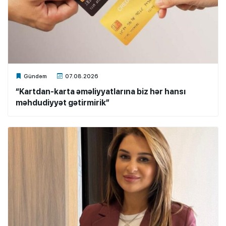
Xalq.Online
Gündəm
07.08.2026
“Kartdan-karta əməliyyatlarına biz hər hansı
məhdudiyyət gətirmirik”