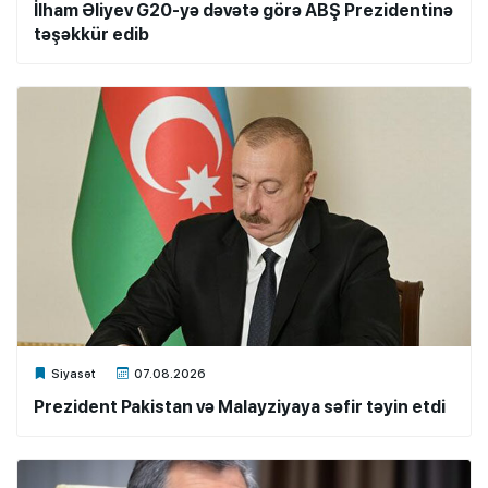
İlham Əliyev G20-yə dəvətə görə ABŞ Prezidentinə
təşəkkür edib
Xalq.Online
Siyasət
07.08.2026
Prezident Pakistan və Malayziyaya səfir təyin etdi