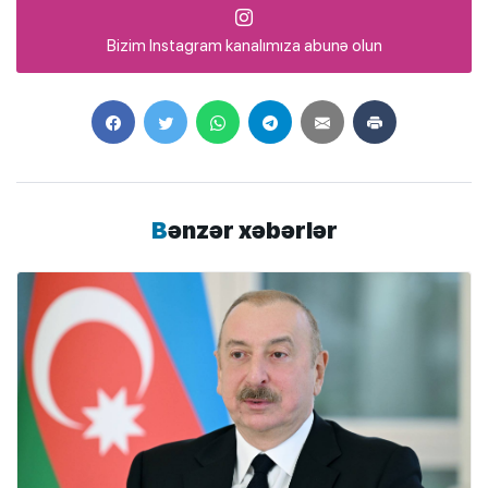
Bizim Instagram kanalımıza abunə olun
Bənzər xəbərlər