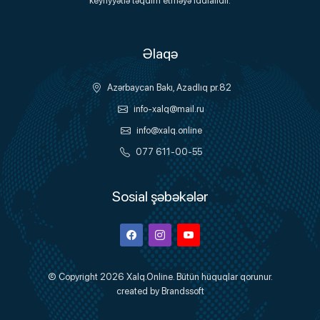
keyfiyyətlə təqdim etməyə iddialıdır.
Əlaqə
Azərbaycan Bakı, Azadlıq pr.82
info-xalq@mail.ru
info@xalq.online
077 611-00-55
Sosial şəbəkələr
Facebook
Instagram
Youtube
© Copyright 2026
Xalq.Online
. Bütün hüquqlar qorunur.
created by
Brandssoft