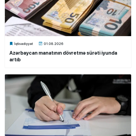
Xalq.Online
İqtisadiyyat
01.08.2026
Azərbaycan manatının dövretmə sürəti iyunda
artıb