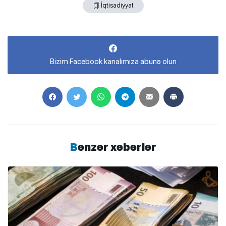
İqtisadiyyat
Bizim Facebook kanalımıza abunə olun
Bənzər xəbərlər