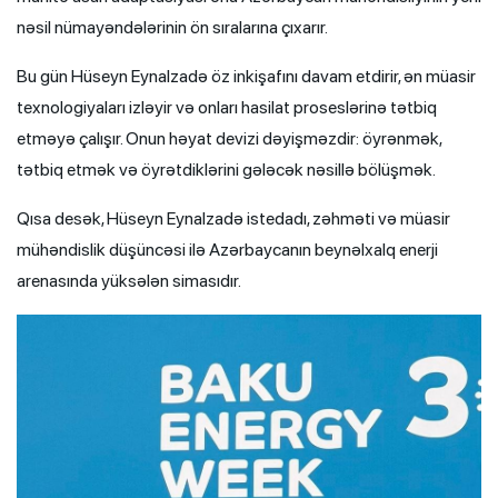
nəsil nümayəndələrinin ön sıralarına çıxarır.
Bu gün Hüseyn Eynalzadə öz inkişafını davam etdirir, ən müasir
texnologiyaları izləyir və onları hasilat proseslərinə tətbiq
etməyə çalışır. Onun həyat devizi dəyişməzdir: öyrənmək,
tətbiq etmək və öyrətdiklərini gələcək nəsillə bölüşmək.
Qısa desək, Hüseyn Eynalzadə istedadı, zəhməti və müasir
mühəndislik düşüncəsi ilə Azərbaycanın beynəlxalq enerji
arenasında yüksələn simasıdır.