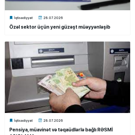
Xalq.Online
İqtisadiyyat
28.07.2026
Özəl sektor üçün yeni güzəşt müəyyənləşib
Xalq.Online
İqtisadiyyat
28.07.2026
Pensiya, müavinət və təqaüdlərlə bağlı RƏSMİ