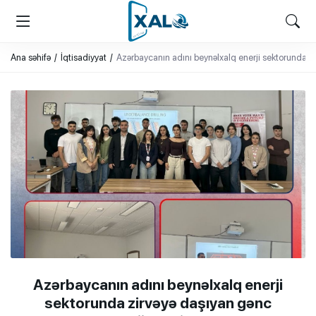
XALQ.ONLINE
ONLAYN PLATFORMA
Ana səhifə
İqtisadiyyat
Azərbaycanın adını beynəlxalq enerji sektorunda 
Azərbaycanın adını beynəlxalq enerji
sektorunda zirvəyə daşıyan gənc