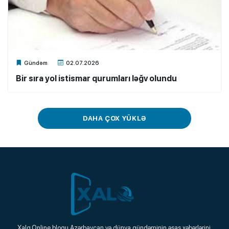
Xalq.Online
Gündəm
02.07.2026
Bir sıra yol istismar qurumları ləğv olundu
DAHA ÇOX YÜKLƏ
Xalq.Online
Xalq.Online bloqu Azərbaycan və dünya gündəminin əsas xəbərlərini,