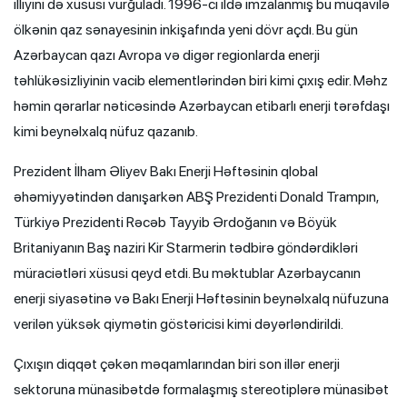
illiyini də xüsusi vurğuladı. 1996-cı ildə imzalanmış bu müqavilə
ölkənin qaz sənayesinin inkişafında yeni dövr açdı. Bu gün
Azərbaycan qazı Avropa və digər regionlarda enerji
təhlükəsizliyinin vacib elementlərindən biri kimi çıxış edir. Məhz
həmin qərarlar nəticəsində Azərbaycan etibarlı enerji tərəfdaşı
kimi beynəlxalq nüfuz qazanıb.
Prezident İlham Əliyev Bakı Enerji Həftəsinin qlobal
əhəmiyyətindən danışarkən ABŞ Prezidenti Donald Trampın,
Türkiyə Prezidenti Rəcəb Tayyib Ərdoğanın və Böyük
Britaniyanın Baş naziri Kir Starmerin tədbirə göndərdikləri
müraciətləri xüsusi qeyd etdi. Bu məktublar Azərbaycanın
enerji siyasətinə və Bakı Enerji Həftəsinin beynəlxalq nüfuzuna
verilən yüksək qiymətin göstəricisi kimi dəyərləndirildi.
Çıxışın diqqət çəkən məqamlarından biri son illər enerji
sektoruna münasibətdə formalaşmış stereotiplərə münasibət