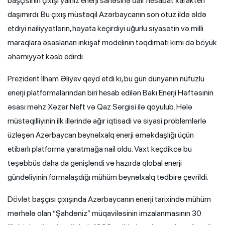
başçısının çıxışı yalnız enerji sahəsinə dair hesabat xarakteri
daşımırdı. Bu çıxış müstəqil Azərbaycanın son otuz ildə əldə
etdiyi nailiyyətlərin, həyata keçirdiyi uğurlu siyasətin və milli
maraqlara əsaslanan inkişaf modelinin təqdimatı kimi də böyük
əhəmiyyət kəsb edirdi.
Prezident İlham Əliyev qeyd etdi ki, bu gün dünyanın nüfuzlu
enerji platformalarından biri hesab edilən Bakı Enerji Həftəsinin
əsası məhz Xəzər Neft və Qaz Sərgisi ilə qoyulub. Hələ
müstəqilliyinin ilk illərində ağır iqtisadi və siyasi problemlərlə
üzləşən Azərbaycan beynəlxalq enerji əməkdaşlığı üçün
etibarlı platforma yaratmağa nail oldu. Vaxt keçdikcə bu
təşəbbüs daha da genişləndi və hazırda qlobal enerji
gündəliyinin formalaşdığı mühüm beynəlxalq tədbirə çevrildi.
Dövlət başçısı çıxışında Azərbaycanın enerji tarixində mühüm
mərhələ olan “Şahdəniz” müqaviləsinin imzalanmasının 30