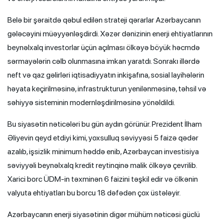
Belə bir şəraitdə qəbul edilən strateji qərarlar Azərbaycanın
gələcəyini müəyyənləşdirdi. Xəzər dənizinin enerji ehtiyatlarının
beynəlxalq investorlar üçün açılması ölkəyə böyük həcmdə
sərmayələrin cəlb olunmasına imkan yaratdı. Sonrakı illərdə
neft və qaz gəlirləri iqtisadiyyatın inkişafına, sosial layihələrin
həyata keçirilməsinə, infrastrukturun yenilənməsinə, təhsil və
səhiyyə sisteminin modernləşdirilməsinə yönəldildi.
Bu siyasətin nəticələri bu gün aydın görünür. Prezident İlham
Əliyevin qeyd etdiyi kimi, yoxsulluq səviyyəsi 5 faizə qədər
azalıb, işsizlik minimum həddə enib, Azərbaycan investisiya
səviyyəli beynəlxalq kredit reytinqinə malik ölkəyə çevrilib.
Xarici borc ÜDM-in təxminən 6 faizini təşkil edir və ölkənin
valyuta ehtiyatları bu borcu 18 dəfədən çox üstələyir.
Azərbaycanın enerji siyasətinin digər mühüm nəticəsi güclü