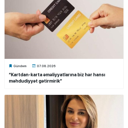
Xalq.Online
Gündəm
07.08.2026
“Kartdan-karta əməliyyatlarına biz hər hansı
məhdudiyyət gətirmirik”