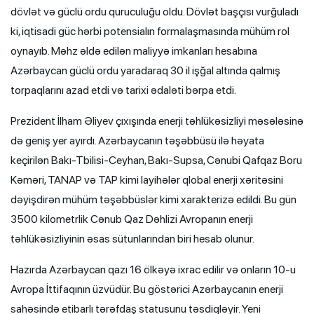
dövlət və güclü ordu quruculuğu oldu. Dövlət başçısı vurğuladı
ki, iqtisadi güc hərbi potensialın formalaşmasında mühüm rol
oynayıb. Məhz əldə edilən maliyyə imkanları hesabına
Azərbaycan güclü ordu yaradaraq 30 il işğal altında qalmış
torpaqlarını azad etdi və tarixi ədaləti bərpa etdi.
Prezident İlham Əliyev çıxışında enerji təhlükəsizliyi məsələsinə
də geniş yer ayırdı. Azərbaycanın təşəbbüsü ilə həyata
keçirilən Bakı-Tbilisi-Ceyhan, Bakı-Supsa, Cənubi Qafqaz Boru
Kəməri, TANAP və TAP kimi layihələr qlobal enerji xəritəsini
dəyişdirən mühüm təşəbbüslər kimi xarakterizə edildi. Bu gün
3500 kilometrlik Cənub Qaz Dəhlizi Avropanın enerji
təhlükəsizliyinin əsas sütunlarından biri hesab olunur.
Hazırda Azərbaycan qazı 16 ölkəyə ixrac edilir və onların 10-u
Avropa İttifaqının üzvüdür. Bu göstərici Azərbaycanın enerji
sahəsində etibarlı tərəfdaş statusunu təsdiqləyir. Yeni