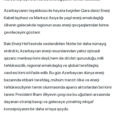
Azərbaycanın təşəbbüsü ilə həyata keçirilən Qara dəniz Enerji
Kabeli layihəsi və Mərkəzi Asiya ilə yaşıl enerji əməkdaşlığı
ölkənin gələcəkdə regionun əsas enerji qovşaqlarından birinə
çevriləcəyini göstərir.
Bakı Enerji Həftəsində səsləndirilən fikirlər bir daha nümayiş
etdirdi ki, Azərbaycan enerji resurslarından yalnız iqtisadi
qazanc mənbəyi kimi deyil, həm də dövlət quruculuğu, milli
təhlükəsizlik, regional əməkdaşlıq və qlobal tərəfdaşlıq
vasitəsi kimi istifadə edib. Bu gün Azərbaycan dünya enerji
bazarında etibarlı tərəfdaş, mühüm tranzit ölkə və enerji
təhlükəsizliyinin təmin olunmasında aparıcı aktorlardan biri kimi
tanınır. Prezident İlham Əliyevin çıxışı isə bu uğurların arxasında
dayanan strateji baxışı və gələcəyə yönəlmiş inkişaf
konsepsiyasını bir daha ortaya qoydu.