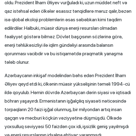
oldu. Prezident İlham Əliyev vurğuladı ki, uzun müddət neft və
qaz istehsal edən ölkələr əsassız tənqidlərə məruz qalır, bəzən
isə qlobal ekoloji problemlərin əsas səbəbkarı kimi təqdim
edilirdilər. Halbuki, müasir dünya enerji resursları olmadan
fəaliyyət göstərə bilməz. Dövlət başçısının sözlərinə görə,
enerji təhlükəsizliyi ilə iqlim gündəliyi arasında balansın
qorunması vacibdir və bu istiqamətdə praqmatik yanaşma
tələb olunur.
Azərbaycanın inkişaf modelindən bəhs edən Prezident İlham
Əliyev qeyd etdi ki, ölkənin müasir yüksəlişinin təməli 1994-cü
ildə qoyulub. Həmin dövrdə Azərbaycan dərin siyasi və iqtisadi
böhran yaşayırdı. Ermənistanın işğalçılıq siyasəti nəticəsində
torpaqların 20 faizi işğal olunmuş, bir milyondan artıq insan
qaçqın və məcburi köçkün vəziyyətinə düşmüşdü. Ölkədə
yoxsulluq səviyyəsi 50 faizdən çox idi, işsizlik geniş yayılmışdı
və enerji resurslarının idxalına ehtiyac yaranmışdı.