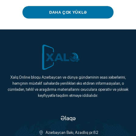
DAHA ÇOX YÜKLƏ
Xalq.Online
Xalq.Online bloqu Azərbaycan və dünya gündəminin əsas xəbərlərini,
həmçinin müxtəlif sahələrdə yenilikləri əks etdirən informasiyaları, o
Onlayn Platforma
cümlədən, təhlil və araşdırma materiallarını oxuculara operativ və yüksək
keyfiyyətlə təqdim etməyə iddialıdır.
Əlaqə
Azərbaycan Bakı, Azadlıq pr.82