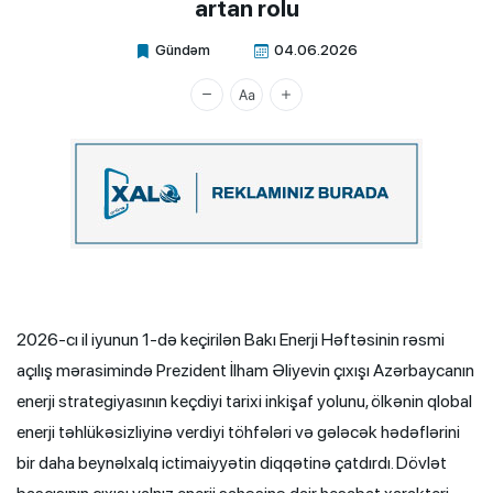
artan rolu
Gündəm
04.06.2026
Xalq.Online
2026-cı il iyunun 1-də keçirilən Bakı Enerji Həftəsinin rəsmi
açılış mərasimində Prezident İlham Əliyevin çıxışı Azərbaycanın
enerji strategiyasının keçdiyi tarixi inkişaf yolunu, ölkənin qlobal
enerji təhlükəsizliyinə verdiyi töhfələri və gələcək hədəflərini
bir daha beynəlxalq ictimaiyyətin diqqətinə çatdırdı. Dövlət