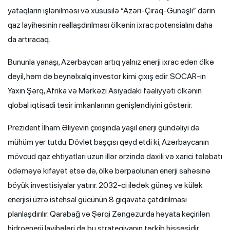
yataqların işlənilməsi və xüsusilə “Azəri-Çıraq-Günəşli” dərin
qaz layihəsinin reallaşdırılması ölkənin ixrac potensialını daha
da artıracaq.
Bununla yanaşı, Azərbaycan artıq yalnız enerji ixrac edən ölkə
deyil, həm də beynəlxalq investor kimi çıxış edir. SOCAR-ın
Yaxın Şərq, Afrika və Mərkəzi Asiyadakı fəaliyyəti ölkənin
qlobal iqtisadi təsir imkanlarının genişləndiyini göstərir.
Prezident İlham Əliyevin çıxışında yaşıl enerji gündəliyi də
mühüm yer tutdu. Dövlət başçısı qeyd etdi ki, Azərbaycanın
mövcud qaz ehtiyatları uzun illər ərzində daxili və xarici tələbatı
ödəməyə kifayət etsə də, ölkə bərpaolunan enerji sahəsinə
böyük investisiyalar yatırır. 2032-ci ilədək günəş və külək
enerjisi üzrə istehsal gücünün 8 giqavata çatdırılması
planlaşdırılır. Qarabağ və Şərqi Zəngəzurda həyata keçirilən
hidroenerji layihələri də bu strategiyanın tərkib hissəsidir.