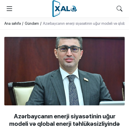
XALQ.ONLINE
ONLAYN PLATFORMA
Ana səhifə
Gündəm
Azərbaycanın enerji siyasətinin uğur modeli və qlobal e
Azərbaycanın enerji siyasətinin uğur
modeli və qlobal enerji təhlükəsizliyində