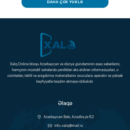
DAHA ÇOX YÜKLƏ
Xalq.Online
Xalq.Online bloqu Azərbaycan və dünya gündəminin əsas xəbərlərini,
həmçinin müxtəlif sahələrdə yenilikləri əks etdirən informasiyaları, o
Onlayn Platforma
cümlədən, təhlil və araşdırma materiallarını oxuculara operativ və yüksək
keyfiyyətlə təqdim etməyə iddialıdır.
Əlaqə
Azərbaycan Bakı, Azadlıq pr.82
info-xalq@mail.ru