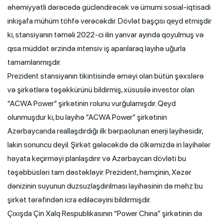
əhəmiyyətli dərəcədə gücləndirəcək və ümumi sosial-iqtisadi
inkişafa mühüm töhfə verəcəkdir. Dövlət başçısı qeyd etmişdir
ki, stansiyanın təməli 2022-ci ilin yanvar ayında qoyulmuş və
qısa müddət ərzində intensiv iş aparılaraq layihə uğurla
tamamlanmışdır.
Prezident stansiyanın tikintisində əməyi olan bütün şəxslərə
və şirkətlərə təşəkkürünü bildirmiş, xüsusilə investor olan
“ACWA Power” şirkətinin rolunu vurğulamışdır. Qeyd
olunmuşdur ki, bu layihə “ACWA Power” şirkətinin
Azərbaycanda reallaşdırdığı ilk bərpaolunan enerji layihəsidir,
lakin sonuncu deyil. Şirkət gələcəkdə də ölkəmizdə iri layihələr
həyata keçirməyi planlaşdırır və Azərbaycan dövləti bu
təşəbbüsləri tam dəstəkləyir. Prezident, həmçinin, Xəzər
dənizinin suyunun duzsuzlaşdırılması layihəsinin də məhz bu
şirkət tərəfindən icra ediləcəyini bildirmişdir.
Çıxışda Çin Xalq Respublikasının “Power China” şirkətinin də