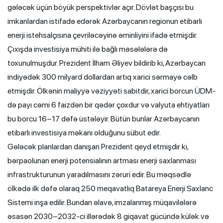
gələcək üçün böyük perspektivlər açır. Dövlət başçısı bu
imkanlardan istifadə edərək Azərbaycanın regionun etibarlı
enerji istehsalçısına çevriləcəyinə əminliyini ifadə etmişdir.
Çıxışda investisiya mühiti ilə bağlı məsələlərə də
toxunulmuşdur. Prezident İlham Əliyev bildirib ki, Azərbaycan
indiyədək 300 milyard dollardan artıq xarici sərmayə cəlb
etmişdir. Ölkənin maliyyə vəziyyəti sabitdir, xarici borcun ÜDM-
də payı cəmi 6 faizdən bir qədər çoxdur və valyuta ehtiyatları
bu borcu 16–17 dəfə üstələyir. Bütün bunlar Azərbaycanın
etibarlı investisiya məkanı olduğunu sübut edir.
Gələcək planlardan danışan Prezident qeyd etmişdir ki,
bərpaolunan enerji potensialının artması enerji saxlanması
infrastrukturunun yaradılmasını zəruri edir. Bu məqsədlə
ölkədə ilk dəfə olaraq 250 meqavatlıq Batareya Enerji Saxlanc
Sistemi inşa edilir. Bundan əlavə, imzalanmış müqavilələrə
əsasən 2030–2032-ci illərədək 8 giqavat gücündə külək və