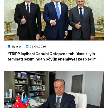
Xalq.Online
Siyasət
09.08.2026
“TRIPP layihəsi Cənubi Qafqazda təhlükəsizliyin
təminatı baxımından böyük əhəmiyyət kəsb edir”