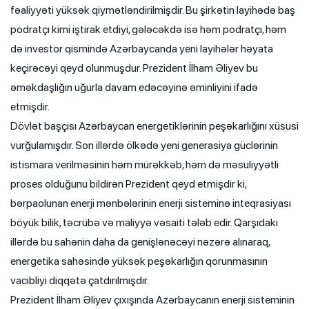
fəaliyyəti yüksək qiymətləndirilmişdir. Bu şirkətin layihədə baş
podratçı kimi iştirak etdiyi, gələcəkdə isə həm podratçı, həm
də investor qismində Azərbaycanda yeni layihələr həyata
keçirəcəyi qeyd olunmuşdur. Prezident İlham Əliyev bu
əməkdaşlığın uğurla davam edəcəyinə əminliyini ifadə
etmişdir.
Dövlət başçısı Azərbaycan energetiklərinin peşəkarlığını xüsusi
vurğulamışdır. Son illərdə ölkədə yeni generasiya güclərinin
istismara verilməsinin həm mürəkkəb, həm də məsuliyyətli
proses olduğunu bildirən Prezident qeyd etmişdir ki,
bərpaolunan enerji mənbələrinin enerji sisteminə inteqrasiyası
böyük bilik, təcrübə və maliyyə vəsaiti tələb edir. Qarşıdakı
illərdə bu sahənin daha da genişlənəcəyi nəzərə alınaraq,
energetika sahəsində yüksək peşəkarlığın qorunmasının
vacibliyi diqqətə çatdırılmışdır.
Prezident İlham Əliyev çıxışında Azərbaycanın enerji sisteminin