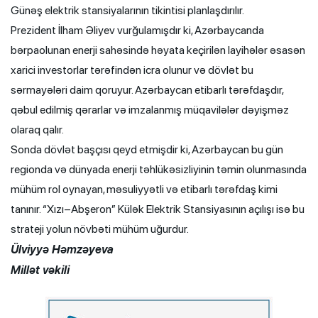
Günəş elektrik stansiyalarının tikintisi planlaşdırılır.
Prezident İlham Əliyev vurğulamışdır ki, Azərbaycanda
bərpaolunan enerji sahəsində həyata keçirilən layihələr əsasən
xarici investorlar tərəfindən icra olunur və dövlət bu
sərmayələri daim qoruyur. Azərbaycan etibarlı tərəfdaşdır,
qəbul edilmiş qərarlar və imzalanmış müqavilələr dəyişməz
olaraq qalır.
Sonda dövlət başçısı qeyd etmişdir ki, Azərbaycan bu gün
regionda və dünyada enerji təhlükəsizliyinin təmin olunmasında
mühüm rol oynayan, məsuliyyətli və etibarlı tərəfdaş kimi
tanınır. “Xızı–Abşeron” Külək Elektrik Stansiyasının açılışı isə bu
strateji yolun növbəti mühüm uğurdur.
Ülviyyə Həmzəyeva
Millət vəkili