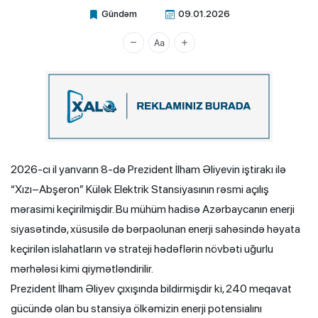
Gündəm
09.01.2026
Xalq.Online
2026-cı il yanvarın 8-də Prezident İlham Əliyevin iştirakı ilə
“Xızı–Abşeron” Külək Elektrik Stansiyasının rəsmi açılış
mərasimi keçirilmişdir. Bu mühüm hadisə Azərbaycanın enerji
siyasətində, xüsusilə də bərpaolunan enerji sahəsində həyata
keçirilən islahatların və strateji hədəflərin növbəti uğurlu
mərhələsi kimi qiymətləndirilir.
Prezident İlham Əliyev çıxışında bildirmişdir ki, 240 meqavat
gücündə olan bu stansiya ölkəmizin enerji potensialını