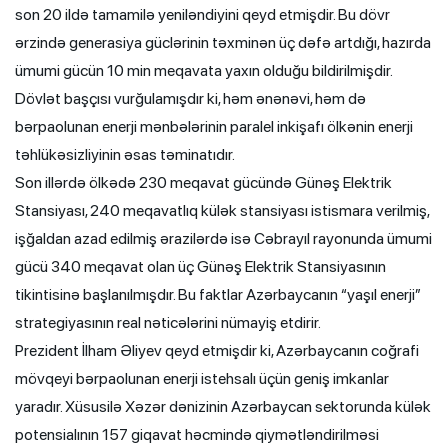
son 20 ildə tamamilə yeniləndiyini qeyd etmişdir. Bu dövr
ərzində generasiya güclərinin təxminən üç dəfə artdığı, hazırda
ümumi gücün 10 min meqavata yaxın olduğu bildirilmişdir.
Dövlət başçısı vurğulamışdır ki, həm ənənəvi, həm də
bərpaolunan enerji mənbələrinin paralel inkişafı ölkənin enerji
təhlükəsizliyinin əsas təminatıdır.
Son illərdə ölkədə 230 meqavat gücündə Günəş Elektrik
Stansiyası, 240 meqavatlıq külək stansiyası istismara verilmiş,
işğaldan azad edilmiş ərazilərdə isə Cəbrayıl rayonunda ümumi
gücü 340 meqavat olan üç Günəş Elektrik Stansiyasının
tikintisinə başlanılmışdır. Bu faktlar Azərbaycanın “yaşıl enerji”
strategiyasının real nəticələrini nümayiş etdirir.
Prezident İlham Əliyev qeyd etmişdir ki, Azərbaycanın coğrafi
mövqeyi bərpaolunan enerji istehsalı üçün geniş imkanlar
yaradır. Xüsusilə Xəzər dənizinin Azərbaycan sektorunda külək
potensialının 157 giqavat həcmində qiymətləndirilməsi