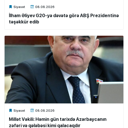
Xalq.Online
Siyasət
08.08.2026
İlham Əliyev G20-yə dəvətə görə ABŞ Prezidentinə
təşəkkür edib
Xalq.Online
Siyasət
08.08.2026
Millət Vəkili: Həmin gün tarixdə Azərbaycanın
zəfəri və qələbəsi kimi qalacaqdır