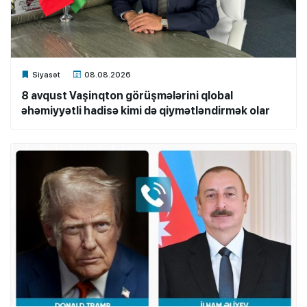
Xalq.Online
Siyasət
08.08.2026
8 avqust Vaşinqton görüşmələrini qlobal
əhəmiyyətli hadisə kimi də qiymətləndirmək olar