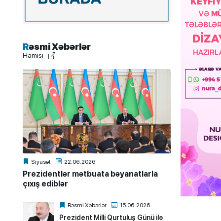
Rəsmi Xəbərlər
Hamısı
Siyasət
22.06.2026
Prezidentlər mətbuata bəyanatlarla
çıxış ediblər
Rəsmi Xəbərlər
15.06.2026
Prezident Milli Qurtuluş Günü ilə