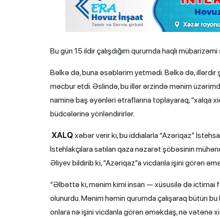
Bu gün 15 ildir çalışdığım qurumda haqlı mübarizəmi
Bəlkə də, buna əsəblərim yetmədi. Bəlkə də, illərdi
məcbur etdi. Əslində, bu illər ərzində mənim üzərimdə
naminə baş əyənləri ətraflarına toplayaraq, “xalqa xidm
büdcələrinə yönləndirirlər.
XALQ
xəbər verir ki, bu iddialarla “Azəriqaz” İstehs
İstehlakçılara satılan qaza nəzarət şöbəsinin mühənd
Əliyev bildirib ki, “Azəriqaz”a vicdanla işini görən əm
“Əlbəttə ki, mənim kimi insan — xüsusilə də ictimai
olunurdu. Mənim həmin qurumda çalışaraq bütün bu hal
onlara nə işini vicdanla görən əməkdaş, nə vətənə xi