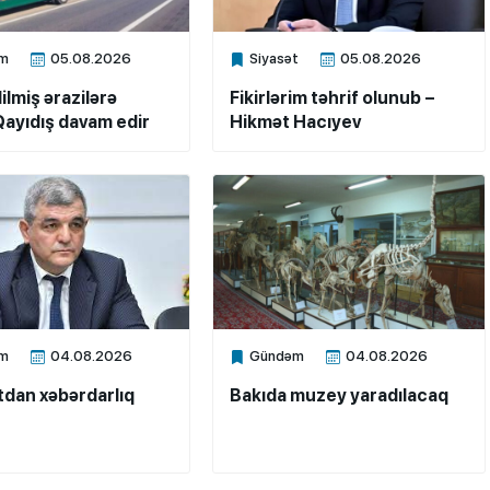
m
05.08.2026
Siyasət
05.08.2026
ne
Xalq.Online
ilmiş ərazilərə
Fikirlərim təhrif olunub –
ayıdış davam edir
Hikmət Hacıyev
m
04.08.2026
Gündəm
04.08.2026
ne
Xalq.Online
dan xəbərdarlıq
Bakıda muzey yaradılacaq