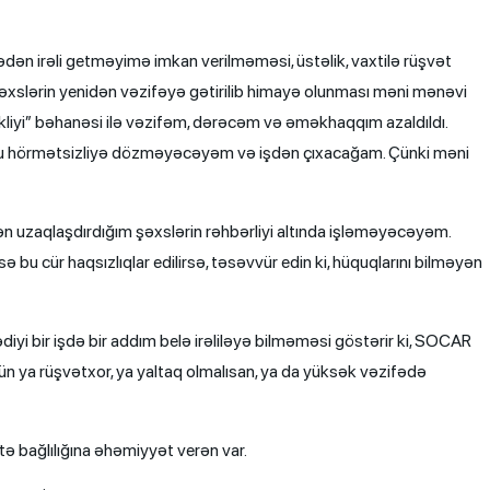
fədən irəli getməyimə imkan verilməməsi, üstəlik, vaxtilə rüşvət
şəxslərin yenidən vəzifəyə gətirilib himayə olunması məni mənəvi
ikliyi” bəhanəsi ilə vəzifəm, dərəcəm və əməkhaqqım azaldıldı.
ra bu hörmətsizliyə dözməyəcəyəm və işdən çıxacağam. Çünki məni
n uzaqlaşdırdığım şəxslərin rəhbərliyi altında işləməyəcəyəm.
 bu cür haqsızlıqlar edilirsə, təsəvvür edin ki, hüquqlarını bilməyən
şlədiyi bir işdə bir addım belə irəliləyə bilməməsi göstərir ki, SOCAR
çün ya rüşvətxor, ya yaltaq olmalısan, ya da yüksək vəzifədə
tə bağlılığına əhəmiyyət verən var.