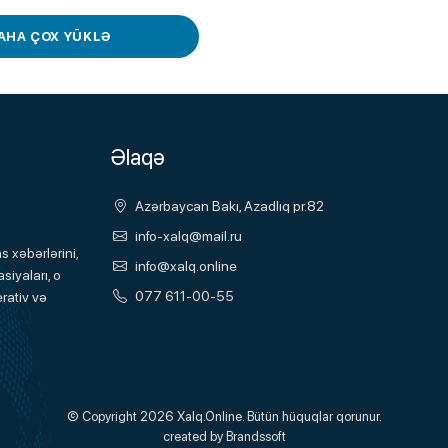
AHA ÇOX YÜKLƏ
Əlaqə
Azərbaycan Bakı, Azadlıq pr.82
info-xalq@mail.ru
 xəbərlərini,
info@xalq.online
siyaları, o
077 611-00-55
rativ və
© Copyright 2026
Xalq.Online
. Bütün hüquqlar qorunur.
created by
Brandssoft