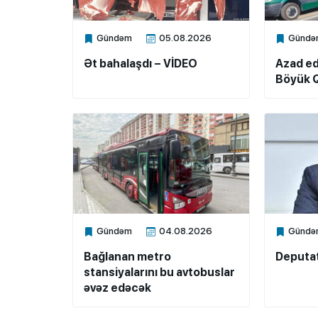
Gündəm
05.08.2026
Gündə
Xalq.Online
Xalq.Onli
Ət bahalaşdı – VİDEO
Azad ed
Böyük Q
Gündəm
04.08.2026
Gündə
Xalq.Online
Xalq.Onli
Bağlanan metro
Deputat
stansiyalarını bu avtobuslar
əvəz edəcək