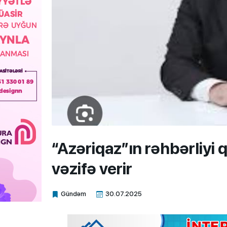
“Azəriqaz”ın rəhbərliyi 
vəzifə verir
Gündəm
30.07.2025
Xalq.Online