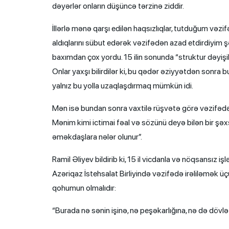
dəyərlər onların düşüncə tərzinə ziddir.
İllərlə mənə qarşı edilən haqsızlıqlar, tutduğum vəzi
aldıqlarını sübut edərək vəzifədən azad etdirdiyim 
baxımdan çox yordu. 15 ilin sonunda “struktur dəyiş
Onlar yaxşı bilirdilər ki, bu qədər əziyyətdən son
yalnız bu yolla uzaqlaşdırmaq mümkün idi.
Mən isə bundan sonra vaxtilə rüşvətə görə vəzifədə
Mənim kimi ictimai fəal və sözünü deyə bilən bir şəxsə
əməkdaşlara nələr olunur”.
Ramil Əliyev bildirib ki, 15 il vicdanla və nöqsansız i
Azəriqaz İstehsalat Birliyində vəzifədə irəliləmək ü
qohumun olmalıdır:
“Burada nə sənin işinə, nə peşəkarlığına, nə də dövlə