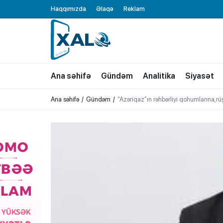
Haqqımızda
Əlaqə
Reklam
XALQ.ONLINE
ONLAYN PLATFORMA
Ana səhifə
Gündəm
Analitika
Siyasət
Ana səhifə
Gündəm
“Azəriqaz”ın rəhbərliyi qohumlarına,rüş