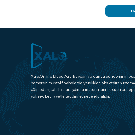
D
Xalq.Online
Xalq.Online bloqu Azərbaycan və dünya gündəminin əsas
həmçinin müxtəlif sahələrdə yenilikləri əks etdirən informa
Onlayn Platforma
cümlədən, təhlil və araşdırma materiallarını oxuculara ope
yüksək keyfiyyətlə təqdim etməyə iddialıdır.