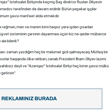
iqaz” İstehsalat Birliyində keçmiş Baş direktor Ruslan Əliyevin
mədov tərəfindən də davam etdirilir. Bütün peşəkar işçilər
ksimum şəxsi mənfəət əldə etməkdir.
zə rəğmən, mən və mənim kimi haqsız yerə işdən çıxarılan
üşvət sisteminin çarxının dayanması üçün biz nə qədər mübarizə
ala bilərik?
zaman-zaman yazdığım heç bir məlumat gizli qalmayacaq. Mütləq bir
orlar haqqında ölkə rəhbəri, cənab Prezident İlham Əliyev lazımi
ahibsiz deyil və “Azəriqaz” İstehsalat Birliyi heç kimin şəxsi mülkü
 gətirsin”.