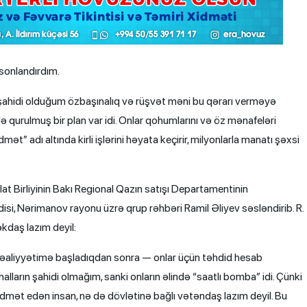
 sonlandırdım.
r şahidi olduğum özbaşınalıq və rüşvət məni bu qərarı verməyə
 qurulmuş bir plan var idi. Onlar qohumlarını və öz mənafeləri
ət” adı altında kirli işlərini həyata keçirir, milyonlarla manatı şəxsi
alat Birliyinin Bakı Regional Qazın satışı Departamentinin
isi, Nərimanov rayonu üzrə qrup rəhbəri Ramil Əliyev səsləndirib. R.
əkdaş lazım deyil:
 fəaliyyətimə başladıqdan sonra — onlar üçün təhdid hesab
ların şahidi olmağım, sanki onların əlində “saatlı bomba” idi. Çünki
dmət edən insan, nə də dövlətinə bağlı vətəndaş lazım deyil. Bu