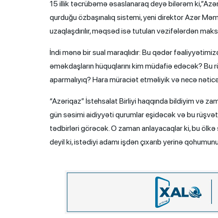
15 illik təcrübəmə əsaslanaraq deyə bilərəm ki,”Azər
qurduğu özbaşınalıq sistemi, yeni direktor Azər Məm
uzaqlaşdırılır, məqsəd isə tutulan vəzifələrdən ma
İndi mənə bir sual maraqlıdır: Bu qədər fəaliyyətimi
əməkdaşların hüquqlarını kim müdafiə edəcək? Bu r
aparmalıyıq? Hara müraciət etməliyik və necə nəticə 
“Azəriqaz” İstehsalat Birliyi haqqında bildiyim və 
gün səsimi aidiyyəti qurumlar eşidəcək və bu rüşvətx
tədbirləri görəcək. O zaman anlayacaqlar ki, bu ölkə s
deyil ki, istədiyi adamı işdən çıxarıb yerinə qohumunu