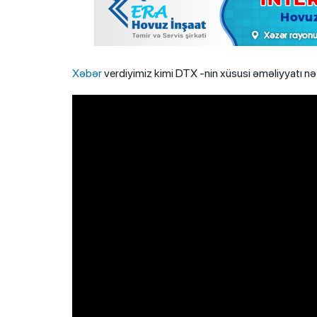
Xəbər
verdiyimiz kimi DTX -nin xüsusi əməliyyatı nət