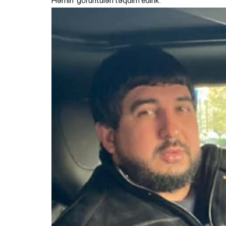
Həmin görüntüləri təqdim edirik: