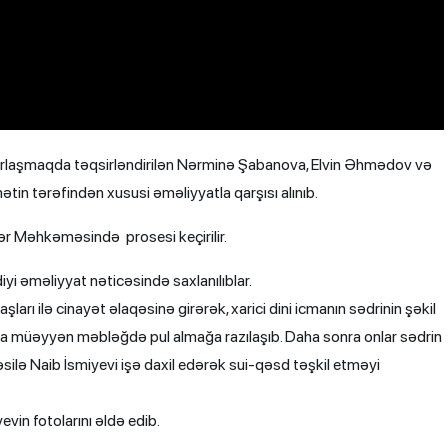
ırlaşmaqda təqsirləndirilən Nərminə Şabanova, Elvin Əhmədov və
tin tərəfindən xususi əməliyyatla qarşısı alınıb.
lər Məhkəməsində prosesi keçirilir.
iyi əməliyyat nəticəsində saxlanılıblar.
arı ilə cinayət əlaqəsinə girərək, xarici dini icmanın sədrinin şəkil
da müəyyən məbləğdə pul almağa razılaşıb. Daha sonra onlar sədrin
ə Naib İsmiyevi işə daxil edərək sui-qəsd təşkil etməyi
in fotolarını əldə edib.