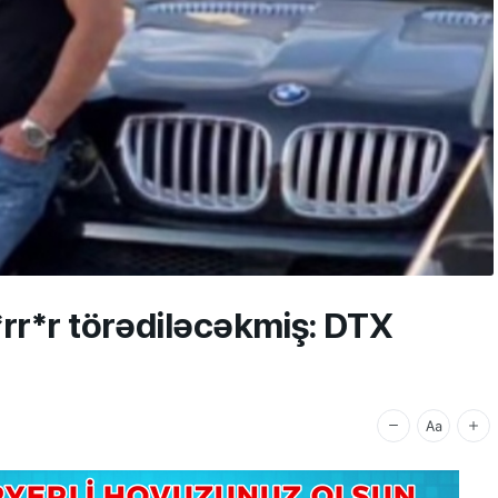
rr*r törədiləcəkmiş: DTX