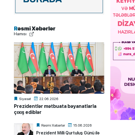
Rəsmi Xəbərlər
Hamısı
Siyasət
22.06.2026
Prezidentlər mətbuata bəyanatlarla
çıxış ediblər
Rəsmi Xəbərlər
15.06.2026
Prezident Milli Qurtuluş Günü ilə