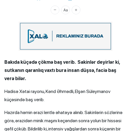
Xalq.Online
Bakıda küçədə çökmə baş verib. Sakinlər deyirlər ki,
sutkanın qaranlıq vaxtı bura insan düşsə, faciə baş
verə bilər.
Hadisə Xətai rayonu, Kənd Əhmədli, Elşən Süleymanov
küçəsində baş verib.
Hazırda həmin ərazi lentlə əhatəyə alınıb. Sakinlərin sözlərinə
görə, ərazidən minik maşını keçəndən sonra yolun bir hissəsi
qəfil çöküb. Bildirilib ki, intensiv yağışlardan sonra küçənin bir