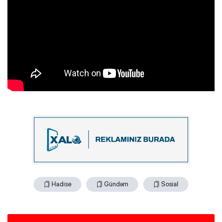
Hadise
Gündəm
Sosial