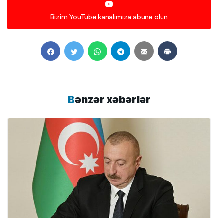
Bizim YouTube kanalımıza abunə olun
Bənzər xəbərlər