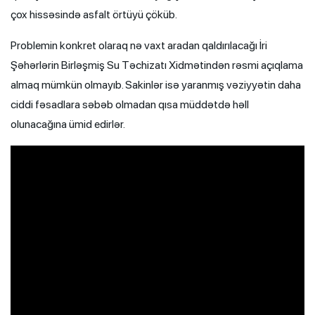
çox hissəsində asfalt örtüyü çöküb.
Problemin konkret olaraq nə vaxt aradan qaldırılacağı İri
Şəhərlərin Birləşmiş Su Təchizatı Xidmətindən rəsmi açıqlama
almaq mümkün olmayıb. Sakinlər isə yaranmış vəziyyətin daha
ciddi fəsadlara səbəb olmadan qısa müddətdə həll
olunacağına ümid edirlər.