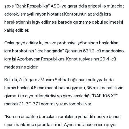
şəxs “Bank Respublika” ASC-yə qarşı iddia ərizəsi ilə müraciət
edərək, İsmayıllı rayon Notariat Kontorunun apardığı icra
hərəkətlərinin ləğv edilməsi barədə qətnamə qəbul edilməsini
xahiş ediblər.
Onlar qeyd edirlər ki, icra və probasiya şöbəsində başladılan
icra hərəkətinin “İcra haqqında” Qanunun 63.1.3-cü maddəsinə,
icra işi Azərbaycan Respublikası Konstitusiyasının 29.4-cü
maddəsinə ziddir.
Belə ki, Zülfüqarov Məsim Söhbət oğlunun mülkiyyətində
həmin bankın 45 min manat bazar qiyməti, 36 min manat likvid
qiyməti ilə qiymətləndirdiyi və girov saxladığı “DAF 105 XF”
markalı 31-BF-771 nömrəli yük avtomobili var.
“Borcun öncəliklə borcalanın əmlakına yönəldilməsi və bunun
üçün məhkəmə qərarı lazım idi. Ayrıca notariusun icra qeydi