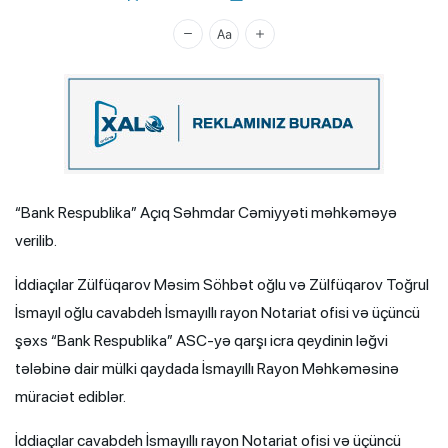
Xalq.Online
“Bank Respublika” Açıq Səhmdar Cəmiyyəti məhkəməyə
verilib.
İddiaçılar Zülfüqarov Məsim Söhbət oğlu və Zülfüqarov Toğrul
İsmayıl oğlu cavabdeh İsmayıllı rayon Notariat ofisi və üçüncü
şəxs “Bank Respublika” ASC-yə qarşı icra qeydinin ləğvi
tələbinə dair mülki qaydada İsmayıllı Rayon Məhkəməsinə
müraciət ediblər.
İddiaçılar cavabdeh İsmayıllı rayon Notariat ofisi və üçüncü