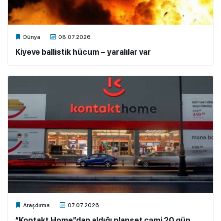
Xalq.Online
Dünya
08.07.2026
Kiyevə ballistik hücum – yaralılar var
Xalq.Online
Araşdırma
07.07.2026
“Kontakt Home”dan aldığı planşet cəmi 20 gün