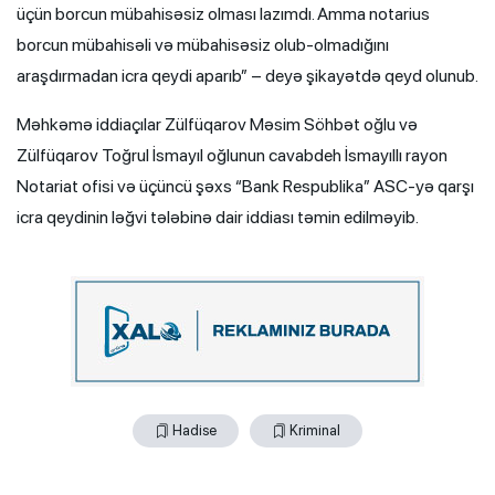
üçün borcun mübahisəsiz olması lazımdı. Amma notarius
borcun mübahisəli və mübahisəsiz olub-olmadığını
araşdırmadan icra qeydi aparıb” – deyə şikayətdə qeyd olunub.
Məhkəmə iddiaçılar Zülfüqarov Məsim Söhbət oğlu və
Zülfüqarov Toğrul İsmayıl oğlunun cavabdeh İsmayıllı rayon
Notariat ofisi və üçüncü şəxs “Bank Respublika” ASC-yə qarşı
icra qeydinin ləğvi tələbinə dair iddiası təmin edilməyib.
Hadise
Kriminal