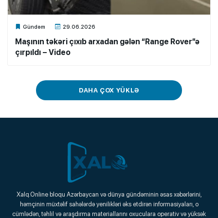
Xalq.Online
Gündəm
29.06.2026
Maşının təkəri çıxıb arxadan gələn “Range Rover”ə
çırpıldı – Video
DAHA ÇOX YÜKLƏ
Xalq.Online
Xalq.Online bloqu Azərbaycan və dünya gündəminin əsas xəbərlərini,
həmçinin müxtəlif sahələrdə yenilikləri əks etdirən informasiyaları, o
Onlayn Platforma
cümlədən, təhlil və araşdırma materiallarını oxuculara operativ və yüksək