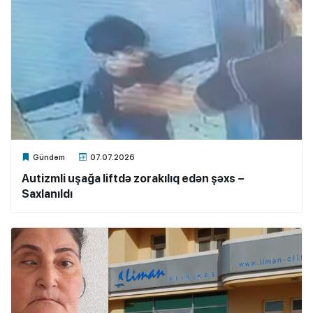
Xalq.Online
Gündəm
07.07.2026
Autizmli uşağa liftdə zorakılıq edən şəxs –
Saxlanıldı