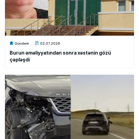
Xalq.Online
Gündəm
02.07.2026
Burun əməliyyatından sonra xəstənin gözü
çəpləşdi