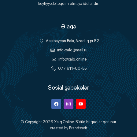
keyfiyyətlə təqdim etməyə iddialıdır.
Əlaqə
Azərbaycan Bakı, Azadlıq pr.82
info-xalq@mail.ru
info@xalq.online
077 611-00-55
Sosial şəbəkələr
Facebook
Instagram
Youtube
© Copyright 2026
Xalq.Online
. Bütün hüquqlar qorunur.
created by
Brandssoft