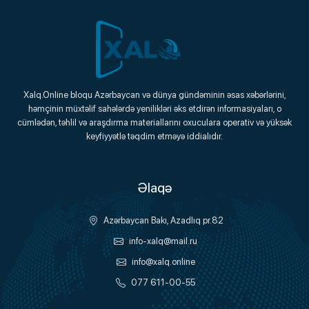
Xalq.Online
Xalq.Online bloqu Azərbaycan və dünya gündəminin əsas xəbərlərini,
həmçinin müxtəlif sahələrdə yenilikləri əks etdirən informasiyaları, o
Onlayn Platforma
cümlədən, təhlil və araşdırma materiallarını oxuculara operativ və yüksək
keyfiyyətlə təqdim etməyə iddialıdır.
Əlaqə
Azərbaycan Bakı, Azadlıq pr.82
info-xalq@mail.ru
info@xalq.online
077 611-00-55