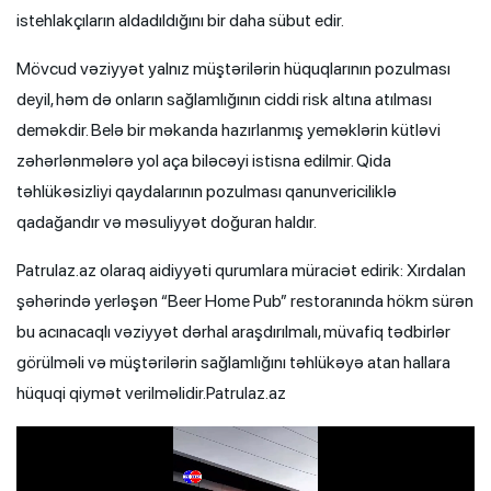
istehlakçıların aldadıldığını bir daha sübut edir.
Mövcud vəziyyət yalnız müştərilərin hüquqlarının pozulması
deyil, həm də onların sağlamlığının ciddi risk altına atılması
deməkdir. Belə bir məkanda hazırlanmış yeməklərin kütləvi
zəhərlənmələrə yol aça biləcəyi istisna edilmir. Qida
təhlükəsizliyi qaydalarının pozulması qanunvericiliklə
qadağandır və məsuliyyət doğuran haldır.
Patrulaz.az olaraq aidiyyəti qurumlara müraciət edirik: Xırdalan
şəhərində yerləşən “Beer Home Pub” restoranında hökm sürən
bu acınacaqlı vəziyyət dərhal araşdırılmalı, müvafiq tədbirlər
görülməli və müştərilərin sağlamlığını təhlükəyə atan hallara
hüquqi qiymət verilməlidir.Patrulaz.az
Video
Player