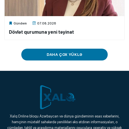
Xalq.Online
Gündəm
07.08.2026
Dövlət qurumuna yeni təyinat
DAHA ÇOX YÜKLƏ
Xalq.Online
Xalq.Online bloqu Azərbaycan və dünya gündəminin əsas xəbərlərini,
həmçinin müxtəlif sahələrdə yenilikləri əks etdirən informasiyaları, o
Onlayn Platforma
cümlədən, təhlil və araşdırma materiallarını oxuculara operativ və yüksək