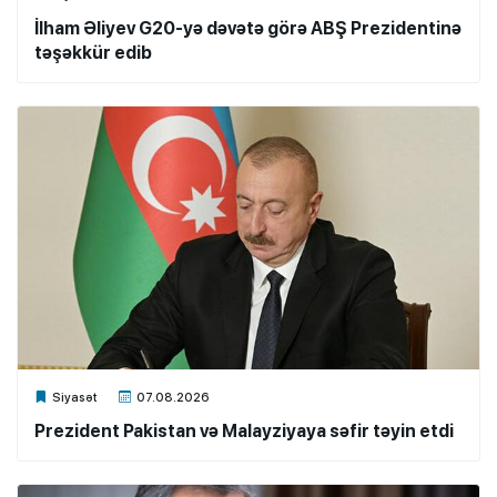
İlham Əliyev G20-yə dəvətə görə ABŞ Prezidentinə
təşəkkür edib
Xalq.Online
Siyasət
07.08.2026
Prezident Pakistan və Malayziyaya səfir təyin etdi