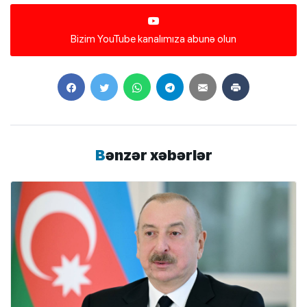
Bizim YouTube kanalımıza abunə olun
Bənzər xəbərlər