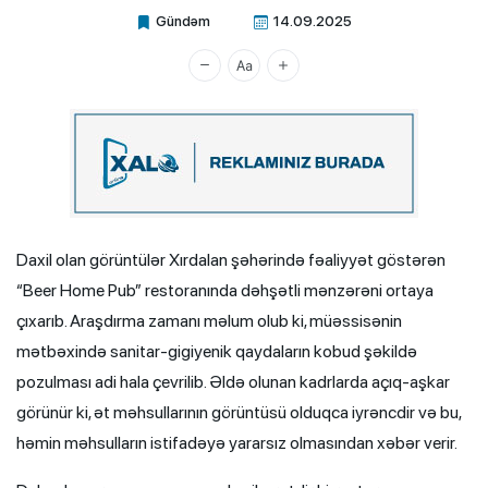
Gündəm
14.09.2025
Xalq.Online
Daxil olan görüntülər Xırdalan şəhərində fəaliyyət göstərən
“Beer Home Pub” restoranında dəhşətli mənzərəni ortaya
çıxarıb. Araşdırma zamanı məlum olub ki, müəssisənin
mətbəxində sanitar-gigiyenik qaydaların kobud şəkildə
pozulması adi hala çevrilib. Əldə olunan kadrlarda açıq-aşkar
görünür ki, ət məhsullarının görüntüsü olduqca iyrəncdir və bu,
həmin məhsulların istifadəyə yararsız olmasından xəbər verir.