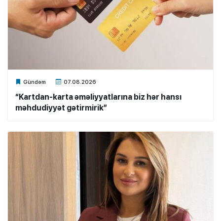
Xalq.Online
Gündəm
07.08.2026
“Kartdan-karta əməliyyatlarına biz hər hansı
məhdudiyyət gətirmirik”