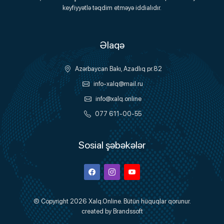
keyfiyyətlə təqdim etməyə iddialıdır.
Əlaqə
Azərbaycan Bakı, Azadlıq pr.82
info-xalq@mail.ru
info@xalq.online
077 611-00-55
Sosial şəbəkələr
Facebook
Instagram
Youtube
© Copyright 2026
Xalq.Online
. Bütün hüquqlar qorunur.
created by
Brandssoft