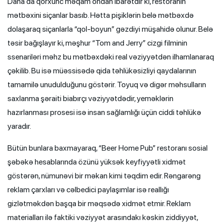
Daha da qorxunc məqam ondan ibarətdir ki, restoranın
mətbəxini siçanlar basıb. Hətta pişiklərin belə mətbəxdə
dolaşaraq siçanlarla “qol-boyun” gəzdiyi müşahidə olunur. Belə
təsir bağışlayır ki, məşhur “Tom and Jerry” cizgi filminin
ssenariləri məhz bu mətbəxdəki real vəziyyətdən ilhamlanaraq
çəkilib. Bu isə müəssisədə qida təhlükəsizliyi qaydalarının
tamamilə unudulduğunu göstərir. Toyuq və digər məhsulların
saxlanma şəraiti biabırçı vəziyyətdədir, yeməklərin
hazırlanması prosesi isə insan sağlamlığı üçün ciddi təhlükə
yaradır.
Bütün bunlara baxmayaraq, “Beer Home Pub” restoranı sosial
şəbəkə hesablarında özünü yüksək keyfiyyətli xidmət
göstərən, nümunəvi bir məkan kimi təqdim edir. Rəngarəng
reklam çarxları və cəlbedici paylaşımlar isə reallığı
gizlətməkdən başqa bir məqsədə xidmət etmir. Reklam
materialları ilə faktiki vəziyyət arasındakı kəskin ziddiyyət,