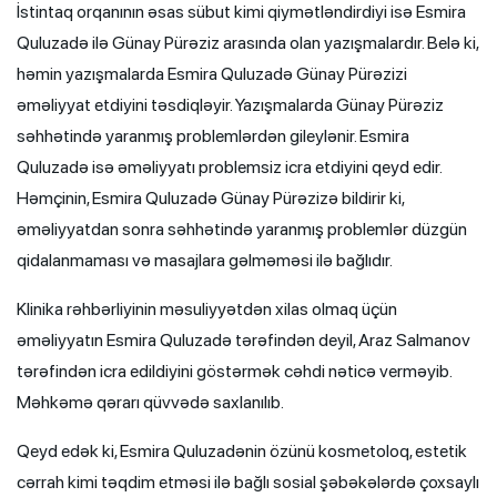
İstintaq orqanının əsas sübut kimi qiymətləndirdiyi isə Esmira
Quluzadə ilə Günay Pürəziz arasında olan yazışmalardır. Belə ki,
həmin yazışmalarda Esmira Quluzadə Günay Pürəzizi
əməliyyat etdiyini təsdiqləyir. Yazışmalarda Günay Pürəziz
səhhətində yaranmış problemlərdən gileylənir. Esmira
Quluzadə isə əməliyyatı problemsiz icra etdiyini qeyd edir.
Həmçinin, Esmira Quluzadə Günay Pürəzizə bildirir ki,
əməliyyatdan sonra səhhətində yaranmış problemlər düzgün
qidalanmaması və masajlara gəlməməsi ilə bağlıdır.
Klinika rəhbərliyinin məsuliyyətdən xilas olmaq üçün
əməliyyatın Esmira Quluzadə tərəfindən deyil, Araz Salmanov
tərəfindən icra edildiyini göstərmək cəhdi nəticə verməyib.
Məhkəmə qərarı qüvvədə saxlanılıb.
Qeyd edək ki, Esmira Quluzadənin özünü kosmetoloq, estetik
cərrah kimi təqdim etməsi ilə bağlı sosial şəbəkələrdə çoxsaylı