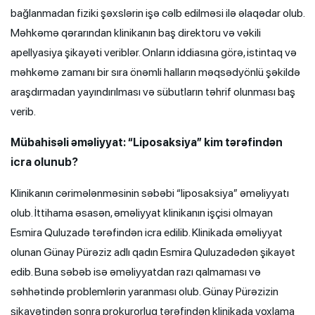
bağlanmadan fiziki şəxslərin işə cəlb edilməsi ilə əlaqədar olub.
Məhkəmə qərarından klinikanın baş direktoru və vəkili
apellyasiya şikayəti veriblər. Onların iddiasına görə, istintaq və
məhkəmə zamanı bir sıra önəmli halların məqsədyönlü şəkildə
araşdırmadan yayındırılması və sübutların təhrif olunması baş
verib.
Mübahisəli əməliyyat: “Liposaksiya” kim tərəfindən
icra olunub?
Klinikanın cərimələnməsinin səbəbi “liposaksiya” əməliyyatı
olub. İttihama əsasən, əməliyyat klinikanın işçisi olmayan
Esmira Quluzadə tərəfindən icra edilib. Klinikada əməliyyat
olunan Günay Pürəziz adlı qadın Esmira Quluzadədən şikayət
edib. Buna səbəb isə əməliyyatdan razı qalmaması və
səhhətində problemlərin yaranması olub. Günay Pürəzizin
şikayətindən sonra prokurorluq tərəfindən klinikada yoxlama