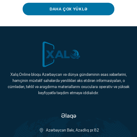
DAHA ÇOX YÜKLƏ
Xalq.Online
Xalq.Online bloqu Azərbaycan və dünya gündəminin əsas xəbərlərini,
həmçinin müxtəlif sahələrdə yenilikləri əks etdirən informasiyaları, o
Onlayn Platforma
cümlədən, təhlil və araşdırma materiallarını oxuculara operativ və yüksək
keyfiyyətlə təqdim etməyə iddialıdır.
Əlaqə
Azərbaycan Bakı, Azadlıq pr.82