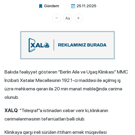
Gündəm
25.11.2025
Xalq.Online
Bakıda fəaliyyət göstərən “Berlin Ailə və Uşaq Klinikası” MMC
İnzibati Xətalar Məcəlləsinin 192.1-ci maddəsi ilə açılmış iş
üzrə məhkəmə qərarı ilə 20 min manat məbləğində cərimə
olunub.
XALQ
“Teleqraf”a istinadən xəbər verir ki, klinikanın
cərimələnməsinin təfərrüatları bəlli olub.
Klinikaya qarşı irəli sürülən ittiham əmək müqaviləsi