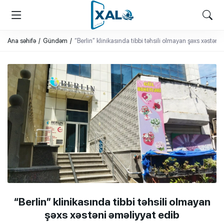
XALQ.ONLINE
ONLAYN PLATFORMA
Ana səhifə
Gündəm
“Berlin” klinikasında tibbi təhsili olmayan şəxs xəstəni
“Berlin” klinikasında tibbi təhsili olmayan
şəxs xəstəni əməliyyat edib