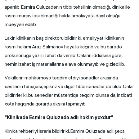
aparılıb. Esmira Quluzadənin tibbi təhsilinin olmadığı, klinika ilə
rəsmi müqaviləsi olmadığı halda əməliyyata daxil olduğu
müəyyən edilib.
Lakin klinikanın baş direktoru bildirir ki, əməliyyatı klinikanın
rəsmi həkimi Araz Salmanov həyata keçirib və bu barədə
prokurorluğa yazılı izahat da verilib. Onların iddiasına görə,
həmin izahat iş materiallarına əlavə olunmayıb və gizlədilib.
Vəkillərin məhkəməyə təqdim etdiyi sənədlər arasında
xəstənin tarixçəsi, epikriz və digər tibbi sənədlər də olub. Onlar
bildirirlər ki, bu sənədlər müstəntiqə təqdim olunsa da, inzibati
xəta haqqında qərarda əksini tapmayıb.
“Klinikada Esmira Quluzadə adlı həkim yoxdur”
Klinika rəhbərliyi israrla bildirir ki, Esmira Quluzadə adlı şəxs