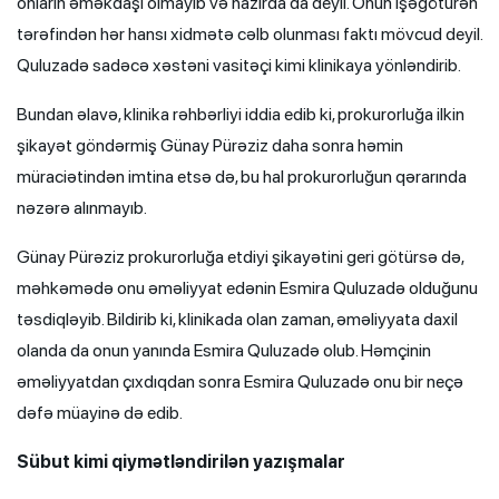
onların əməkdaşı olmayıb və hazırda da deyil. Onun işəgötürən
tərəfindən hər hansı xidmətə cəlb olunması faktı mövcud deyil.
Quluzadə sadəcə xəstəni vasitəçi kimi klinikaya yönləndirib.
Bundan əlavə, klinika rəhbərliyi iddia edib ki, prokurorluğa ilkin
şikayət göndərmiş Günay Pürəziz daha sonra həmin
müraciətindən imtina etsə də, bu hal prokurorluğun qərarında
nəzərə alınmayıb.
Günay Pürəziz prokurorluğa etdiyi şikayətini geri götürsə də,
məhkəmədə onu əməliyyat edənin Esmira Quluzadə olduğunu
təsdiqləyib. Bildirib ki, klinikada olan zaman, əməliyyata daxil
olanda da onun yanında Esmira Quluzadə olub. Həmçinin
əməliyyatdan çıxdıqdan sonra Esmira Quluzadə onu bir neçə
dəfə müayinə də edib.
Sübut kimi qiymətləndirilən yazışmalar