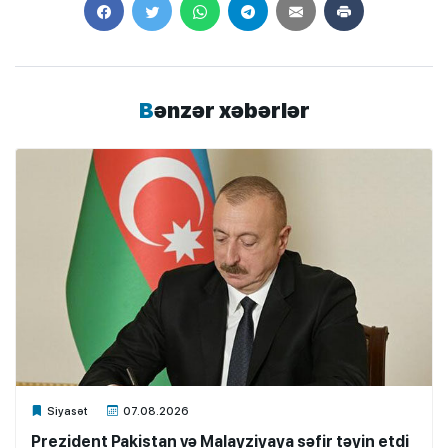
Bənzər xəbərlər
Xalq.Online
Siyasət
07.08.2026
Prezident Pakistan və Malayziyaya səfir təyin etdi