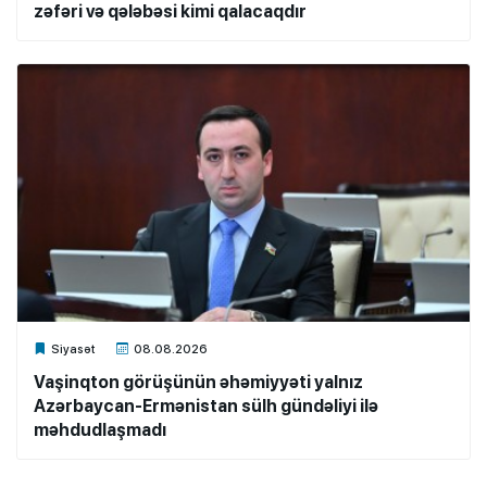
zəfəri və qələbəsi kimi qalacaqdır
Xalq.Online
Siyasət
08.08.2026
Vaşinqton görüşünün əhəmiyyəti yalnız
Azərbaycan-Ermənistan sülh gündəliyi ilə
məhdudlaşmadı