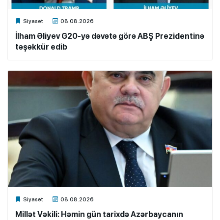
Xalq.Online
Siyasət
08.08.2026
İlham Əliyev G20-yə dəvətə görə ABŞ Prezidentinə
təşəkkür edib
Xalq.Online
Siyasət
08.08.2026
Millət Vəkili: Həmin gün tarixdə Azərbaycanın