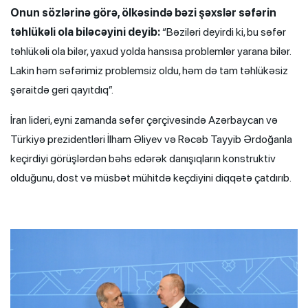
Onun sözlərinə görə, ölkəsində bəzi şəxslər səfərin
təhlükəli ola biləcəyini deyib:
“Bəziləri deyirdi ki, bu səfər
təhlükəli ola bilər, yaxud yolda hansısa problemlər yarana bilər.
Lakin həm səfərimiz problemsiz oldu, həm də tam təhlükəsiz
şəraitdə geri qayıtdıq”.
İran lideri, eyni zamanda səfər çərçivəsində Azərbaycan və
Türkiyə prezidentləri İlham Əliyev və Rəcəb Tayyib Ərdoğanla
keçirdiyi görüşlərdən bəhs edərək danışıqların konstruktiv
olduğunu, dost və müsbət mühitdə keçdiyini diqqətə çatdırıb.