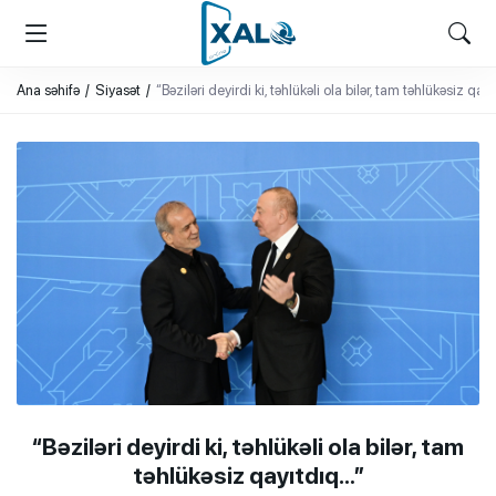
XALQ.ONLINE
ONLAYN PLATFORMA
Ana səhifə
Siyasət
“Bəziləri deyirdi ki, təhlükəli ola bilər, tam təhlükəsiz qay
“Bəziləri deyirdi ki, təhlükəli ola bilər, tam
təhlükəsiz qayıtdıq…”