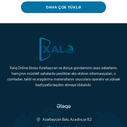
DAHA ÇOX YÜKLƏ
Xalq.Online
Xalq.Online bloqu Azərbaycan və dünya gündəminin əsas xəbərlərini,
həmçinin müxtəlif sahələrdə yenilikləri əks etdirən informasiyaları, o
Onlayn Platforma
cümlədən, təhlil və araşdırma materiallarını oxuculara operativ və yüksək
keyfiyyətlə təqdim etməyə iddialıdır.
Əlaqə
Azərbaycan Bakı, Azadlıq pr.82