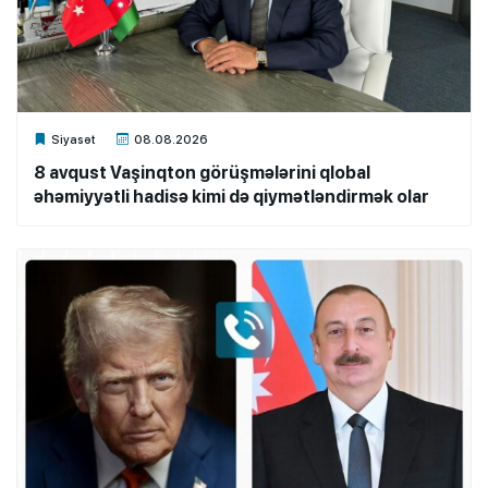
Xalq.Online
Siyasət
08.08.2026
8 avqust Vaşinqton görüşmələrini qlobal
əhəmiyyətli hadisə kimi də qiymətləndirmək olar