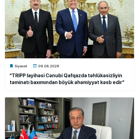
Xalq.Online
Siyasət
09.08.2026
“TRIPP layihəsi Cənubi Qafqazda təhlükəsizliyin
təminatı baxımından böyük əhəmiyyət kəsb edir”