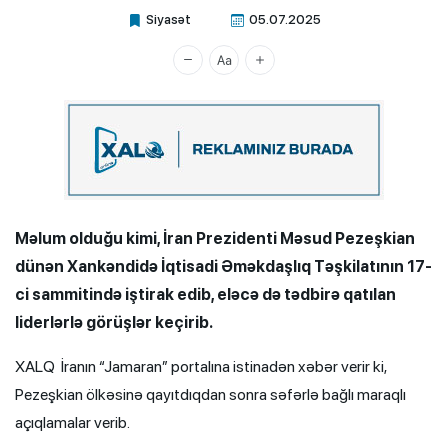
Siyasət
05.07.2025
Xalq.Online
Məlum olduğu kimi, İran Prezidenti Məsud Pezeşkian
dünən Xankəndidə İqtisadi Əməkdaşlıq Təşkilatının 17-
ci sammitində iştirak edib, eləcə də tədbirə qatılan
liderlərlə görüşlər keçirib.
XALQ İranın “Jamaran” portalına istinadən xəbər verir ki,
Pezeşkian ölkəsinə qayıtdıqdan sonra səfərlə bağlı maraqlı
açıqlamalar verib.