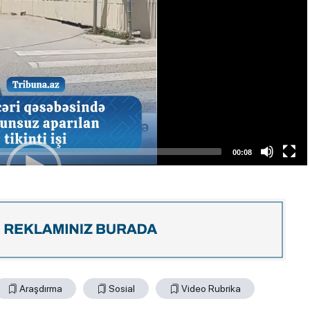
00:08
Araşdırma
Sosial
Video Rubrika