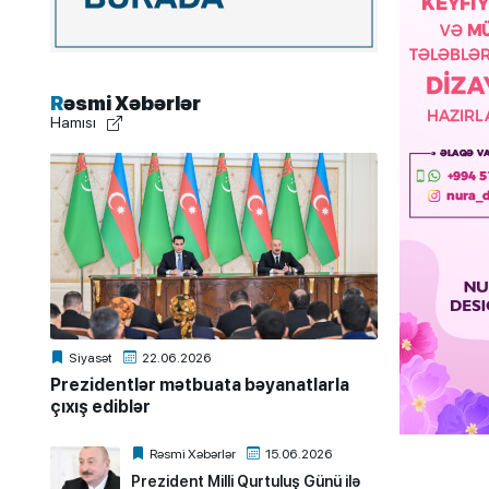
Rəsmi Xəbərlər
Hamısı
Siyasət
22.06.2026
Prezidentlər mətbuata bəyanatlarla
çıxış ediblər
Rəsmi Xəbərlər
15.06.2026
Prezident Milli Qurtuluş Günü ilə