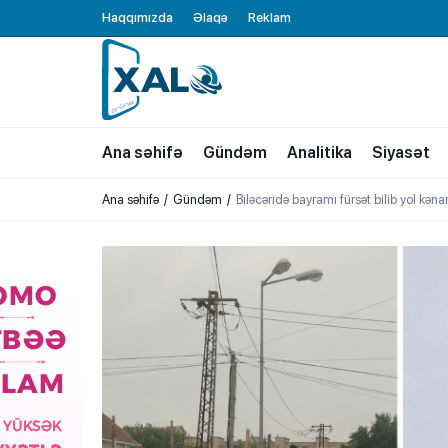
Haqqımızda
Əlaqə
Reklam
XALQ.ONLINE
ONLAYN PLATFORMA
Ana səhifə
Gündəm
Analitika
Siyasət
Ana səhifə
Gündəm
Biləcəridə bayramı fürsət bilib yol kəna