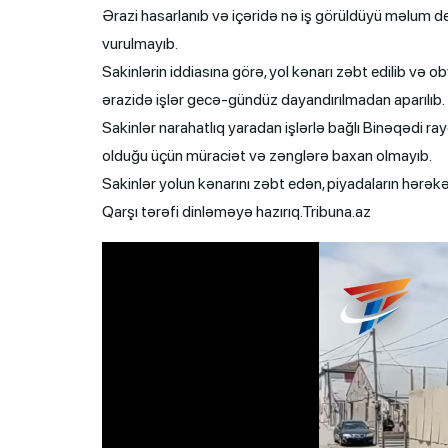
Ərazi hasarlanıb və içəridə nə iş görüldüyü məlum deyil
vurulmayıb.
Sakinlərin iddiasına görə, yol kənarı zəbt edilib və ob
ərazidə işlər gecə-gündüz dayandırılmadan aparılıb.
Sakinlər narahatlıq yaradan işlərlə bağlı Binəqədi r
olduğu üçün müraciət və zənglərə baxan olmayıb.
Sakinlər yolun kənarını zəbt edən, piyadaların hərəkətin
Qarşı tərəfi dinləməyə hazırıq.Tribuna.az
Video
Player