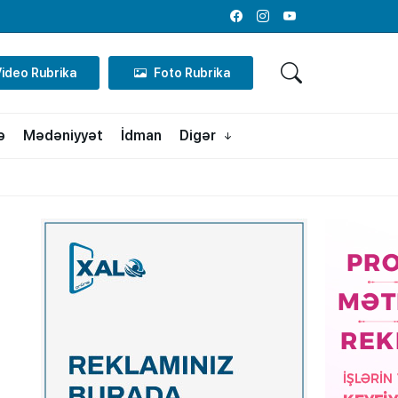
Facebook
Instagram
Youtube
Video Rubrika
Foto Rubrika
ə
Mədəniyyət
İdman
Digər