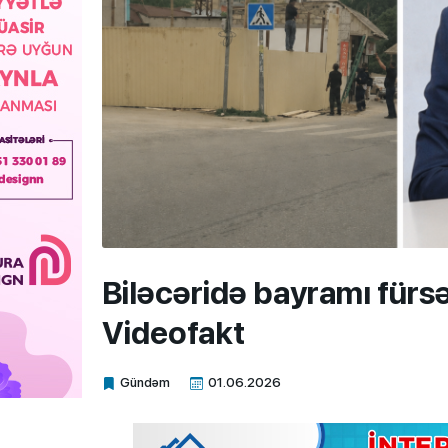
Biləcəridə bayramı fürsət
Videofakt
Gündəm
01.06.2026
Xalq.Online