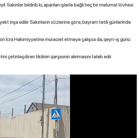
. Sakinlər bildirib ki, aparılan işlərlə bağlı heç bir məlumat lövhəsi
yekt inşa edilir. Sakinlərin sözlərinə görə, bayram tətili günlərində
ayon İcra Hakimiyyətinə müraciət etməyə çalışsa da, qeyri-iş günü
i çətinləşdirən tikilinin qarşısının alınmasını tələb edir.