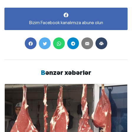
Bizim Facebook kanalımıza abunə olun
Bənzər xəbərlər