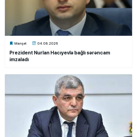
Xalq.Online
Manşet
04.08.2026
Prezident Nurlan Hacıyevlə bağlı sərəncam
imzaladı