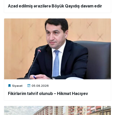
Azad edilmiş ərazilərə Böyük Qayıdış davam edir
Xalq.Online
Siyasət
05.08.2026
Fikirlərim təhrif olunub – Hikmət Hacıyev