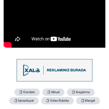
Gündəm
Aktual
Araşdırma
İqtisadiyyat
Video Rubrika
Manşet