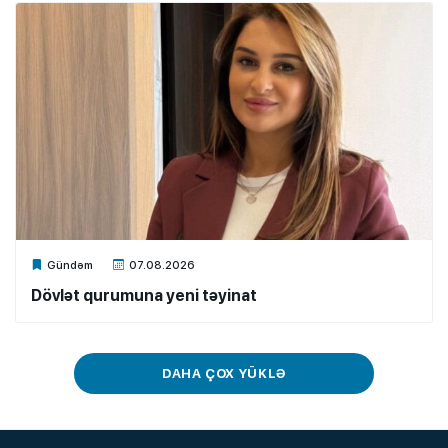
Xalq.Online
Gündəm
07.08.2026
Dövlət qurumuna yeni təyinat
DAHA ÇOX YÜKLƏ