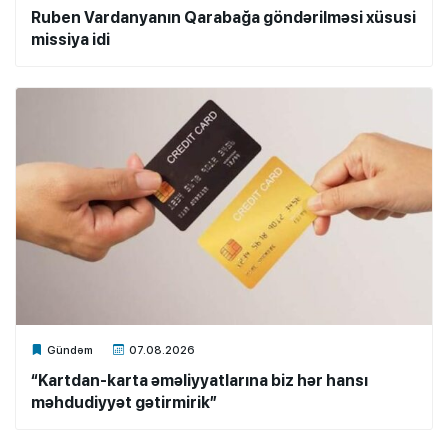
Ruben Vardanyanın Qarabağa göndərilməsi xüsusi
missiya idi
Xalq.Online
Gündəm
07.08.2026
“Kartdan-karta əməliyyatlarına biz hər hansı
məhdudiyyət gətirmirik”