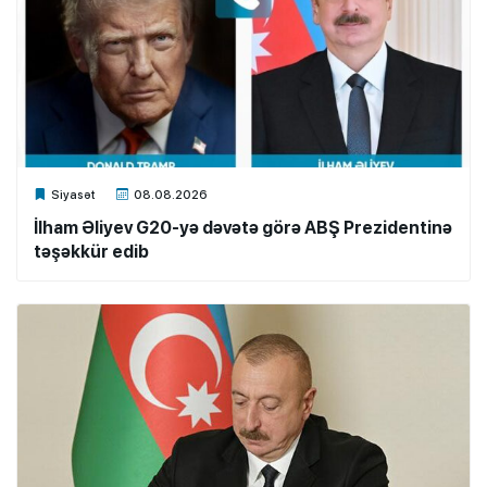
Xalq.Online
Siyasət
08.08.2026
İlham Əliyev G20-yə dəvətə görə ABŞ Prezidentinə
təşəkkür edib