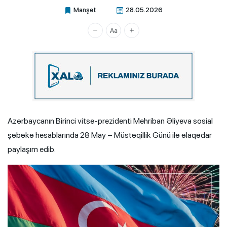
Manşet
28.05.2026
Xalq.Online
Azərbaycanın Birinci vitse-prezidenti Mehriban Əliyeva sosial
şəbəkə hesablarında 28 May – Müstəqillik Günü ilə əlaqədar
paylaşım edib.