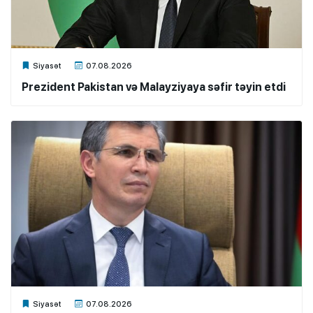
Xalq.Online
Siyasət
07.08.2026
Prezident Pakistan və Malayziyaya səfir təyin etdi
Xalq.Online
Siyasət
07.08.2026