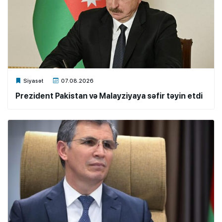
Xalq.Online
Siyasət
07.08.2026
Prezident Pakistan və Malayziyaya səfir təyin etdi