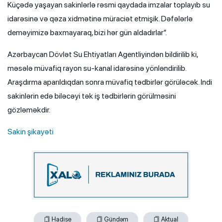
Küçədə yaşayan sakinlərlə rəsmi qaydada imzalar toplayıb su
idarəsinə və qəza xidmətinə müraciət etmişik. Dəfələrlə
deməyimizə baxmayaraq, bizi hər gün aldadırlar”.
Azərbaycan Dövlət Su Ehtiyatları Agentliyindən bildirilib ki,
məsələ müvafiq rayon su-kanal idarəsinə yönləndirilib.
Araşdırma aparıldıqdan sonra müvafiq tədbirlər görüləcək. Indi
sakinlərin edə biləcəyi tək iş tədbirlərin görülməsini
gözləməkdir.
Sakin şikayəti
C
Hadise
Gündəm
Aktual