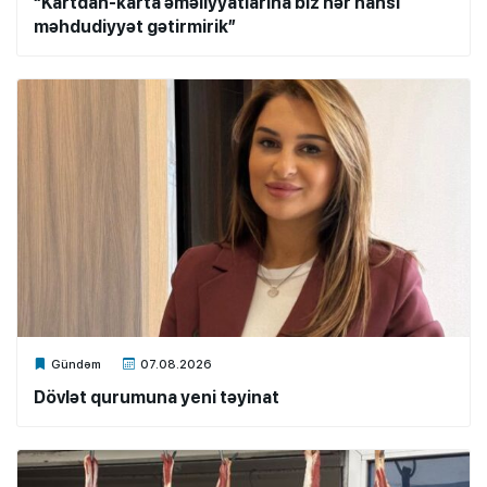
“Kartdan-karta əməliyyatlarına biz hər hansı
məhdudiyyət gətirmirik”
Xalq.Online
Gündəm
07.08.2026
Dövlət qurumuna yeni təyinat