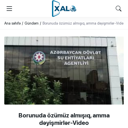
XALQ.ONLINE
ONLAYN PLATFORMA
Ana səhifə
Gündəm
Borunuda özümüz almışıq, amma dəyişmirlər-Video
Borunuda özümüz almışıq, amma
dəyişmirlər-Video