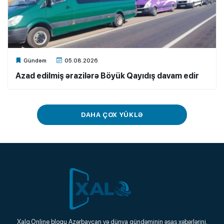
Xalq.Online
Gündəm
05.08.2026
Azad edilmiş ərazilərə Böyük Qayıdış davam edir
DAHA ÇOX YÜKLƏ
Xalq.Online
Xalq.Online bloqu Azərbaycan və dünya gündəminin əsas xəbərlərini,