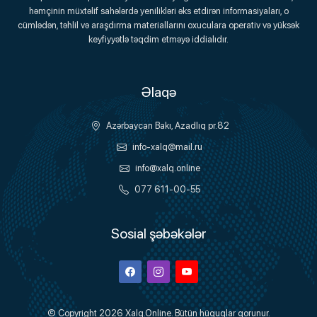
həmçinin müxtəlif sahələrdə yenilikləri əks etdirən informasiyaları, o
Onlayn Platforma
cümlədən, təhlil və araşdırma materiallarını oxuculara operativ və yüksək
keyfiyyətlə təqdim etməyə iddialıdır.
Əlaqə
Azərbaycan Bakı, Azadlıq pr.82
info-xalq@mail.ru
info@xalq.online
077 611-00-55
Sosial şəbəkələr
Facebook
Instagram
Youtube
© Copyright 2026
Xalq.Online
. Bütün hüquqlar qorunur.