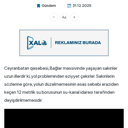
Gündəm
31.12.2025
Xalq.Online
Ceyranbatan qəsəbəsi, Bağlar massivində yaşayan sakinlər
uzun illərdir ki, yol problemindən əziyyət çəkirlər. Sakinlərin
sözlərinə görə, yolun düzəlməməsinin əsas səbəbi ərazidən
keçən 12 metrlik su borusunun su-kanal idarəsi tərəfindən
dəyişdirilməməsidir.