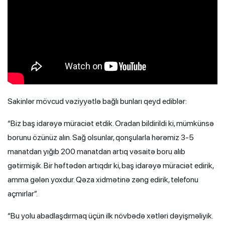
Sakinlər mövcud vəziyyətlə bağlı bunları qeyd ediblər:
“Biz baş idarəyə müraciət etdik. Oradan bildirildi ki, mümkünsə
borunu özünüz alın. Sağ olsunlar, qonşularla hərəmiz 3-5
manatdan yığıb 200 manatdan artıq vəsaitə boru alıb
gətirmişik. Bir həftədən artıqdır ki, baş idarəyə müraciət edirik,
amma gələn yoxdur. Qəza xidmətinə zəng edirik, telefonu
açmırlar”.
“Bu yolu abadlaşdırmaq üçün ilk növbədə xətləri dəyişməliyik.