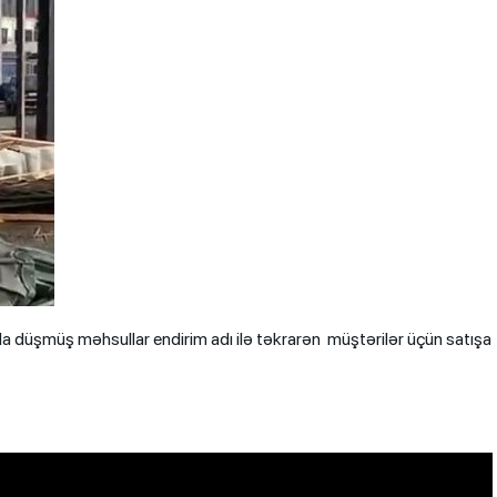
ala düşmüş məhsullar endirim adı ilə təkrarən müştərilər üçün satışa