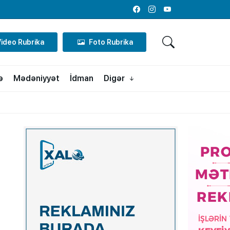
Facebook
Instagram
Youtube
Video Rubrika
Foto Rubrika
ə
Mədəniyyət
İdman
Digər