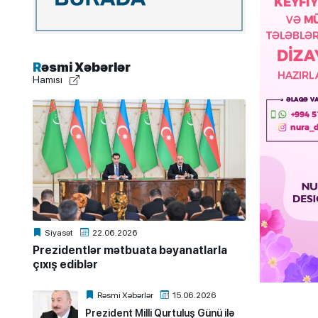
Rəsmi Xəbərlər
Hamısı
Siyasət
22.06.2026
Prezidentlər mətbuata bəyanatlarla
çıxış ediblər
Rəsmi Xəbərlər
15.06.2026
Prezident Milli Qurtuluş Günü ilə