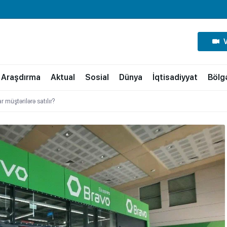
Araşdırma
Aktual
Sosial
Dünya
İqtisadiyyat
Bölg
 müştərilərə satılır?