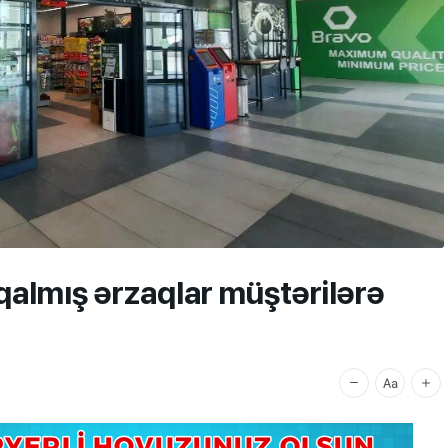
qalmış ərzaqlar müştərilərə