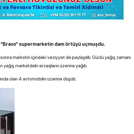
ı “Bravo” supermarketin dam örtüyü uçmuşdu.
sonra marketin içindəki vəziyyət də paylaşılıb. Güclü yağış zamanı
n yağış marketdəki ərzaqların üzərinə yağıb.
ında olan 4 avtomobilin üzərinə düşüb.