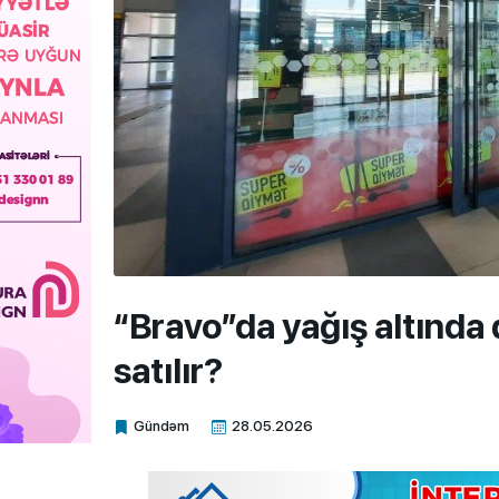
“Bravo”da yağış altında 
satılır?
Gündəm
28.05.2026
Xalq.Online