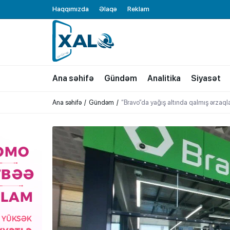
Haqqımızda
Əlaqə
Reklam
XALQ.ONLINE
ONLAYN PLATFORMA
Ana səhifə
Gündəm
Analitika
Siyasət
Ana səhifə
Gündəm
“Bravo”da yağış altında qalmış ərzaqlar