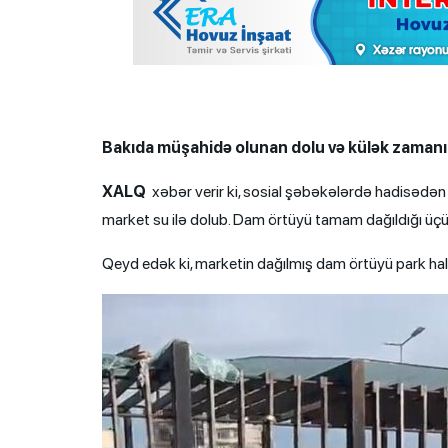
Bakıda müşahidə olunan dolu və külək zaman
XALQ
xəbər verir ki, sosial şəbəkələrdə hadisədən 
market su ilə dolub. Dam örtüyü tamam dağıldığı üçü
Qeyd edək ki, marketin dağılmış dam örtüyü park hal