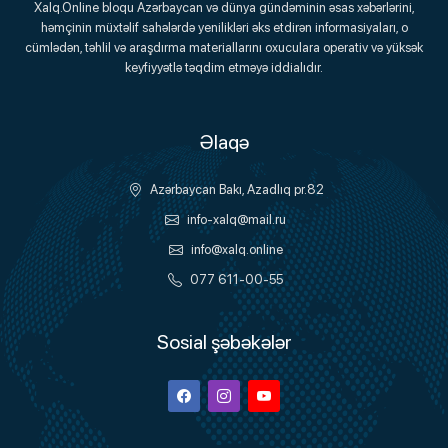
Xalq.Online bloqu Azərbaycan və dünya gündəminin əsas xəbərlərini,
həmçinin müxtəlif sahələrdə yenilikləri əks etdirən informasiyaları, o
Onlayn Platforma
cümlədən, təhlil və araşdırma materiallarını oxuculara operativ və yüksək
keyfiyyətlə təqdim etməyə iddialıdır.
Əlaqə
Azərbaycan Bakı, Azadlıq pr.82
info-xalq@mail.ru
info@xalq.online
077 611-00-55
Sosial şəbəkələr
Facebook
Instagram
Youtube