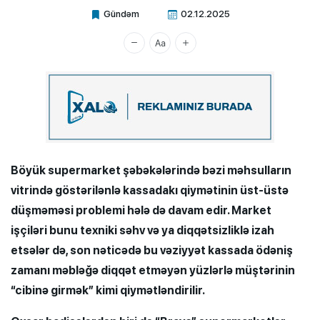
Gündəm
02.12.2025
Xalq.Online
Böyük supermarket şəbəkələrində bəzi məhsulların
vitrində göstərilənlə kassadakı qiymətinin üst-üstə
düşməməsi problemi hələ də davam edir. Market
işçiləri bunu texniki səhv və ya diqqətsizliklə izah
etsələr də, son nəticədə bu vəziyyət kassada ödəniş
zamanı məbləğə diqqət etməyən yüzlərlə müştərinin
“cibinə girmək” kimi qiymətləndirilir.