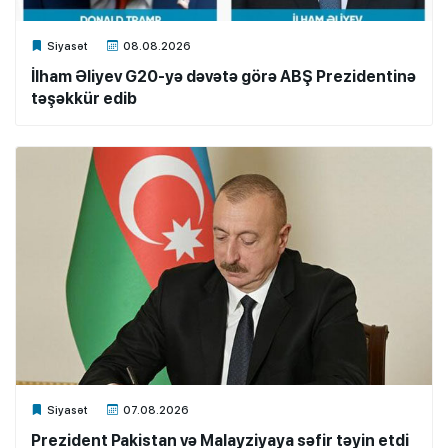
Xalq.Online
Siyasət
08.08.2026
İlham Əliyev G20-yə dəvətə görə ABŞ Prezidentinə
təşəkkür edib
Xalq.Online
Siyasət
07.08.2026
Prezident Pakistan və Malayziyaya səfir təyin etdi