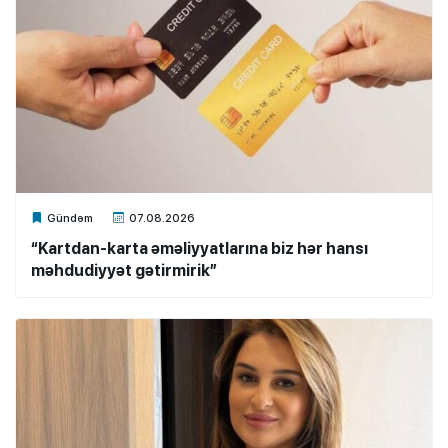
Xalq.Online
Gündəm
07.08.2026
“Kartdan-karta əməliyyatlarına biz hər hansı
məhdudiyyət gətirmirik”