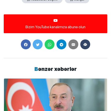
Bizim YouTube kanalımıza abunə olun
Bənzər xəbərlər