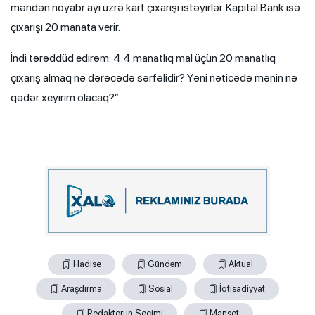
məndən noyabr ayı üzrə kart çıxarışı istəyirlər. Kapital Bank isə
çıxarışı 20 manata verir.
İndi tərəddüd edirəm: 4.4 manatlıq mal üçün 20 manatlıq
çıxarış almaq nə dərəcədə sərfəlidir? Yəni nəticədə mənin nə
qədər xeyirim olacaq?”.
Hadise
Gündəm
Aktual
Araşdırma
Sosial
İqtisadiyyat
Redaktorun Seçimi
Manşet