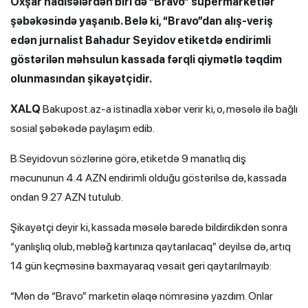
Oxşar hadisələrdən biri də “Bravo” supermarketlər
şəbəkəsində yaşanıb. Belə ki, “Bravo”dan alış-veriş
edən jurnalist Bahadur Seyidov etiketdə endirimli
göstərilən məhsulun kassada fərqli qiymətlə təqdim
olunmasından şikayətçidir.
XALQ
Bakupost.az-a istinadla xəbər verir ki, o, məsələ ilə bağlı
sosial şəbəkədə paylaşım edib.
B.Seyidovun sözlərinə görə, etiketdə 9 manatlıq diş
məcununun 4.4 AZN endirimli olduğu göstərilsə də, kassada
ondan 9.27 AZN tutulub.
Şikayətçi deyir ki, kassada məsələ barədə bildirdikdən sonra
“yanlışlıq olub, məbləğ kartınıza qaytarılacaq” deyilsə də, artıq
14 gün keçməsinə baxmayaraq vəsait geri qaytarılmayıb:
“Mən də “Bravo” marketin əlaqə nömrəsinə yazdım. Onlar