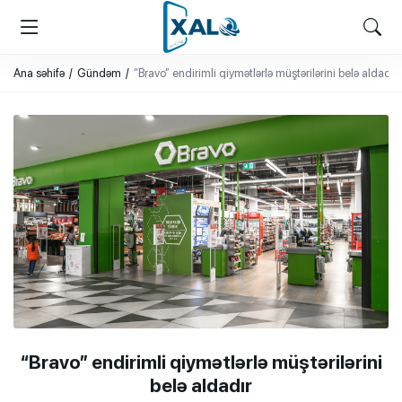
XALQ.ONLINE
ONLAYN PLATFORMA
Ana səhifə
Gündəm
“Bravo” endirimli qiymətlərlə müştərilərini belə aldadır
“Bravo” endirimli qiymətlərlə müştərilərini
belə aldadır