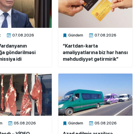
t
07.08.2026
Gündəm
07.08.2026
ne
Xalq.Online
Vardanyanın
“Kartdan-karta
a göndərilməsi
əməliyyatlarına biz hər hansı
issiya idi
məhdudiyyət gətirmirik”
m
05.08.2026
Gündəm
05.08.2026
ne
Xalq.Online
laşdı – VİDEO
Azad edilmiş ərazilərə