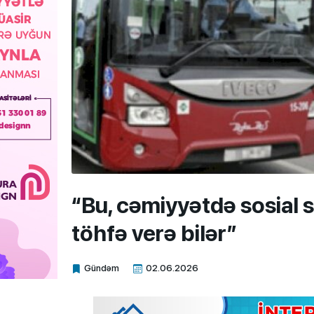
“Bu, cəmiyyətdə sosial
töhfə verə bilər”
Gündəm
02.06.2026
Xalq.Online