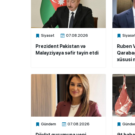
Siyasət
07.08.2026
Siyasə
Xalq.Online
Xalq.Onli
Prezident Pakistan və
Ruben 
Malayziyaya səfir təyin etdi
Qarabağ
xüsusi m
Gündəm
07.08.2026
Gündə
Xalq.Online
Xalq.Onli
Dövlət qurumuna yeni
Ət baha