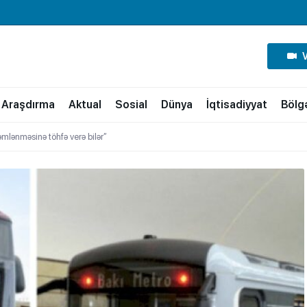
Araşdırma
Aktual
Sosial
Dünya
İqtisadiyyat
Bölg
əmlənməsinə töhfə verə bilər”