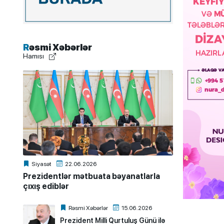
Rəsmi Xəbərlər
Hamısı
Siyasət
22.06.2026
Prezidentlər mətbuata bəyanatlarla
çıxış ediblər
Rəsmi Xəbərlər
15.06.2026
Prezident Milli Qurtuluş Günü ilə