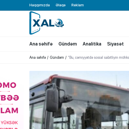
Haqqımızda
Əlaqə
Reklam
XALQ.ONLINE
ONLAYN PLATFORMA
Ana səhifə
Gündəm
Analitika
Siyasət
Ana səhifə
Gündəm
“Bu, cəmiyyətdə sosial sabitliyin möhk