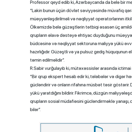
Professor qeyd edib ki, Azərbaycanda da belə bir 
“Lakin bunun üçün dövlət səviyyəsində müvafiq qəra
müəyyənləşdirilməli və nəqliyyat operatorlarının itk
Ölkəmizdə belə güzəştlərin tətbiqi əsasən üç amildən as
qrupların əlavə dəstəyə ehtiyac duyduğunu müəyyən et
büdcəsinə və nəqliyyat sektoruna maliyyə yükü əvvə
hazırlığıdır. Güzəştli və ya pulsuz gediş hüququnun e
təmin edilməlidir”.
R.Sabir vurğulayıb ki, mütəxəssislər arasında ictimai
“Bir qrup ekspert hesab edir ki, tələbələr və digər 
gücləndirir və onların rifahına müsbət təsir göstərir
yükü yaratdığını bildirir. Fikrimcə, düzgün maliyyəl
qrupların sosial müdafiəsini gücləndirməklə yanaşı
bilər”.