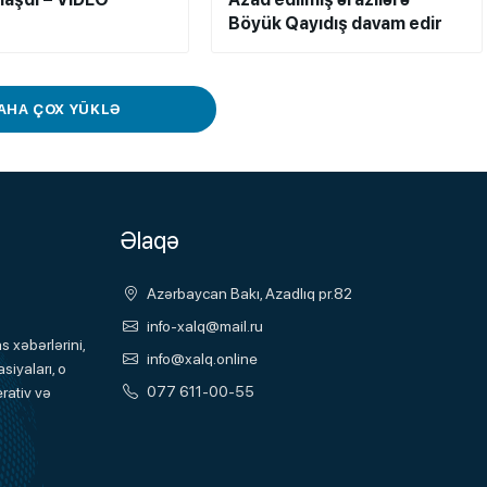
Böyük Qayıdış davam edir
AHA ÇOX YÜKLƏ
Əlaqə
Azərbaycan Bakı, Azadlıq pr.82
info-xalq@mail.ru
 xəbərlərini,
info@xalq.online
siyaları, o
077 611-00-55
rativ və