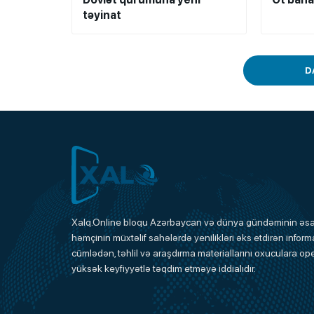
təyinat
D
Xalq.Online
Xalq.Online bloqu Azərbaycan və dünya gündəminin əsas
həmçinin müxtəlif sahələrdə yenilikləri əks etdirən informa
Onlayn Platforma
cümlədən, təhlil və araşdırma materiallarını oxuculara ope
yüksək keyfiyyətlə təqdim etməyə iddialıdır.