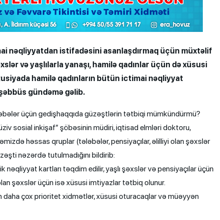
imai nəqliyyatdan istifadəsini asanlaşdırmaq üçün müxtəlif
 şəxslər və yaşlılarla yanaşı, hamilə qadınlar üçün də xüsusi
usiyada hamilə qadınların bütün ictimai nəqliyyat
təşəbbüs gündəmə gəlib.
ələbələr üçün gedişhaqqıda güzəştlərin tətbiqi mümkündürmü?
üziv sosial inkişaf” şöbəsinin müdiri, iqtisad elmləri doktoru,
zdə həssas qruplar (tələbələr, pensiyaçılar, əlilliyi olan şəxslər
əşti nəzərdə tutulmadığını bildirib:
ik nəqliyyat kartları təqdim edilir, yaşlı şəxslər və pensiyaçılar üçün
i olan şəxslər üçün isə xüsusi imtiyazlar tətbiq olunur.
 daha çox prioritet xidmətlər, xüsusi oturacaqlar və müəyyən