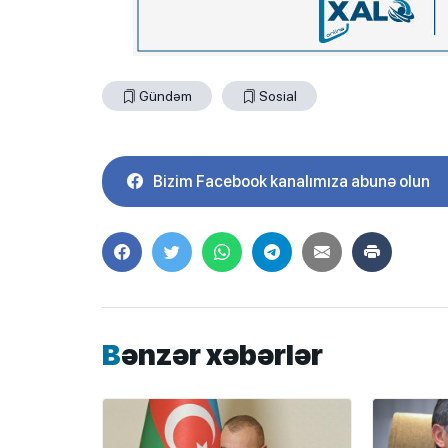
Gündəm
Sosial
Bizim Facebook kanalımıza abunə olun
Bənzər xəbərlər