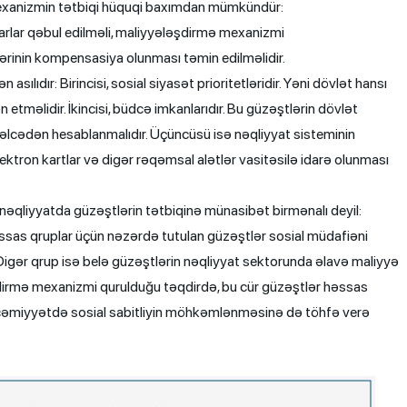
mexanizmin tətbiqi hüquqi baxımdan mümkündür:
rlar qəbul edilməli, maliyyələşdirmə mexanizmi
ilərinin kompensasiya olunması təmin edilməlidir.
ılıdır: Birincisi, sosial siyasət prioritetləridir. Yəni dövlət hansı
məlidir. İkincisi, büdcə imkanlarıdır. Bu güzəştlərin dövlət
lcədən hesablanmalıdır. Üçüncüsü isə nəqliyyat sisteminin
lektron kartlar və digər rəqəmsal alətlər vasitəsilə idarə olunması
 nəqliyyatda güzəştlərin tətbiqinə münasibət birmənalı deyil:
həssas qruplar üçün nəzərdə tutulan güzəştlər sosial müdafiəni
. Digər qrup isə belə güzəştlərin nəqliyyat sektorunda əlavə maliyyə
əşdirmə mexanizmi qurulduğu təqdirdə, bu cür güzəştlər həssas
, cəmiyyətdə sosial sabitliyin möhkəmlənməsinə də töhfə verə