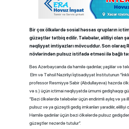
Bir çox ölkələrdə sosial həssas qrupların ict
güzəştlər tətbiq edilir. Tələbələr, əlilliyi olan
nəqliyyat imtiyazları mövcuddur. Son olaraq R
növlərindən pulsuz istifadə etməsi ilə bağlı 
Bəs Azərbaycanda da hamilə qadınlar, yaşlılar və t
Elm və Təhsil Nazirliyi İqtisadiyyat İnstitutunun “İnkl
professor Rəsmiyyə Sabir (Abdullayeva) hazırda ölkəmi
və s.) üçün ictimai nəqliyyatda ümumi gedişhaqqı güz
“Bəzi ölkələrdə tələbələr üçün endirimli aylıq və ya ill
pulsuz və ya güzəştli gediş imkanları yaradılır, əlilliy
Hamilə qadınlar üçün bəzi ölkələrdə pulsuz gedişdən
güzəştlər nəzərdə tutulur”.