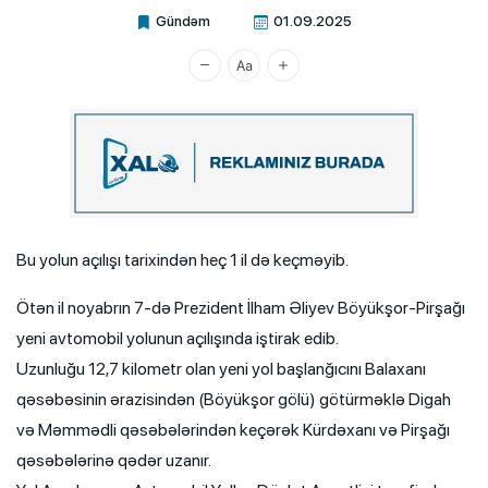
Gündəm
01.09.2025
Xalq.Online
Bu yolun açılışı tarixindən heç 1 il də keçməyib.
Ötən il noyabrın 7-də Prezident İlham Əliyev Böyükşor-Pirşağı
yeni avtomobil yolunun açılışında iştirak edib.
Uzunluğu 12,7 kilometr olan yeni yol başlanğıcını Balaxanı
qəsəbəsinin ərazisindən (Böyükşor gölü) götürməklə Digah
və Məmmədli qəsəbələrindən keçərək Kürdəxanı və Pirşağı
qəsəbələrinə qədər uzanır.