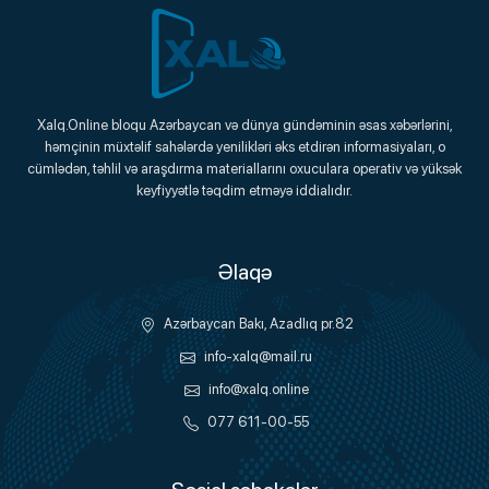
Xalq.Online
Xalq.Online bloqu Azərbaycan və dünya gündəminin əsas xəbərlərini,
həmçinin müxtəlif sahələrdə yenilikləri əks etdirən informasiyaları, o
Onlayn Platforma
cümlədən, təhlil və araşdırma materiallarını oxuculara operativ və yüksək
keyfiyyətlə təqdim etməyə iddialıdır.
Əlaqə
Azərbaycan Bakı, Azadlıq pr.82
info-xalq@mail.ru
info@xalq.online
077 611-00-55