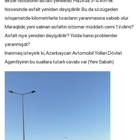
əksər hissəsinin asfaltı yenilənib. Hazırda 3-4 km-lik
hissəsində asfalt yenidən dəyişdirilir. Bu da sözügedən
istiqamətdə kilometrlərlə tıxacların yaranmasına səbəb olur.
Maraqlıdır, yeni salınan asfaltın istismar müddəti cəmi 1 il idimi?
Asfalt niyə yenidən dəyişdirilir? Yolda hansı problemlər
yaranmışdı?
İnanmaq istəyirik ki, Azərbaycan Avtomobil Yolları Dövlət
Agentliyinin bu suallara tutarlı cavabı var.(Yeni Sabah)