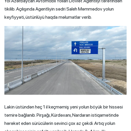
Yol Azərbaycan Avtomobil Yolları Dövlət Agentliyi tərəfindən
tikilib. Açılışında Agentliyin sədri Saleh Məmmədov yolun
keyfiyyəti, üstünlüyü haqda məlumatlar verib.
Lakin üstündən heç 1 il keçməmiş yeni yolun böyük bir hissəsi
təmirə bağlanıb. Pirşağı, Kürdəxanı, Nardaran istiqamətində
hərəkət edən sürücülərin sevinci çox az çəkdi. Artıq yolun