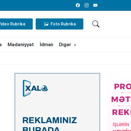
Facebook
Instagram
Youtube
Video Rubrika
Foto Rubrika
ə
Mədəniyyət
İdman
Digər