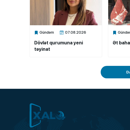
Gündəm
07.08.2026
Gündə
Xalq.Online
Xalq.Onli
Dövlət qurumuna yeni
Ət baha
təyinat
D