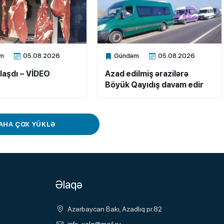
m
05.08.2026
Gündəm
05.08.2026
ne
Xalq.Online
laşdı – VİDEO
Azad edilmiş ərazilərə
Böyük Qayıdış davam edir
AHA ÇOX YÜKLƏ
Əlaqə
Azərbaycan Bakı, Azadlıq pr.82
info-xalq@mail.ru