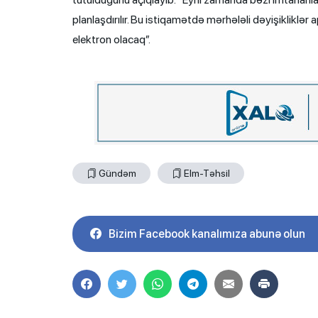
planlaşdırılır. Bu istiqamətdə mərhələli dəyişikliklər 
elektron olacaq”.
Gündəm
Elm-Təhsil
Bizim Facebook kanalımıza abunə olun