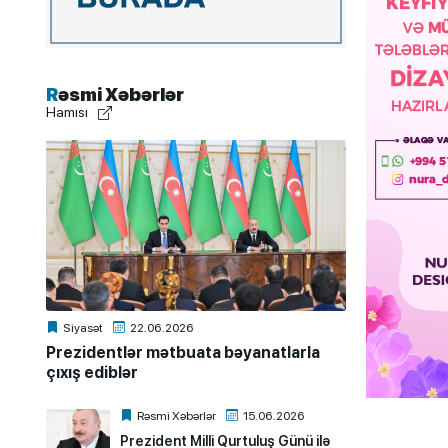
Rəsmi Xəbərlər
Hamısı
Siyasət
22.06.2026
Prezidentlər mətbuata bəyanatlarla
çıxış ediblər
Rəsmi Xəbərlər
15.06.2026
Prezident Milli Qurtuluş Günü ilə