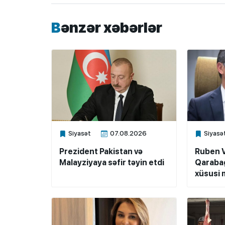
Bənzər xəbərlər
Siyasət
07.08.2026
Siyasə
Xalq.Online
Xalq.Onli
Prezident Pakistan və
Ruben 
Malayziyaya səfir təyin etdi
Qarabağ
xüsusi m