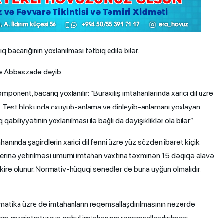
q bacarığının yoxlanılması tətbiq edilə bilər.
ə Abbaszadə deyib.
ponent, bacarıq yoxlanılır: “Buraxılış imtahanlarında xarici dil üzrə
lmir. Test blokunda oxuyub-anlama və dinləyib-anlamanı yoxlayan
qabiliyyətinin yoxlanılması ilə bağlı da dəyişikliklər ola bilər”.
mtahanında şagirdlərin xarici dil fənni üzrə yüz sözdən ibarət kiçik
 yerinə yetirilməsi ümumi imtahan vaxtına təxminən 15 dəqiqə əlavə
kirə olunur. Normativ-hüquqi sənədlər də buna uyğun olmalıdır.
tika üzrə də imtahanların rəqəmsallaşdırılmasının nəzərdə
rın, magistraturaya qəbul imtahanının rəqəmsallaşdırılması