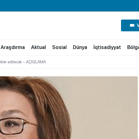
Araşdırma
Aktual
Sosial
Dünya
İqtisadiyyat
Bölg
kliklər ediləcək – AÇIQLAMA