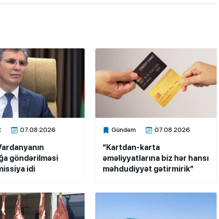
t
07.08.2026
Gündəm
07.08.2026
ne
Xalq.Online
Vardanyanın
“Kartdan-karta
a göndərilməsi
əməliyyatlarına biz hər hansı
issiya idi
məhdudiyyət gətirmirik”