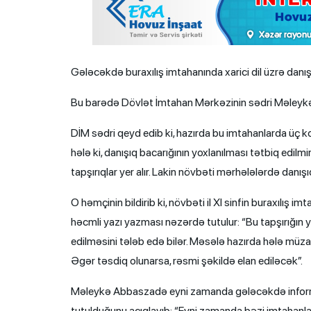
Gələcəkdə buraxılış imtahanında xarici dil üzrə danışı
Bu barədə Dövlət İmtahan Mərkəzinin sədri Məleyk
DİM sədri qeyd edib ki, hazırda bu imtahanlarda üç kom
hələ ki, danışıq bacarığının yoxlanılması tətbiq edi
tapşırıqlar yer alır. Lakin növbəti mərhələlərdə danışıq 
O həmçinin bildirib ki, növbəti il XI sinfin buraxılış i
həcmli yazı yazması nəzərdə tutulur: “Bu tapşırığın
edilməsini tələb edə bilər. Məsələ hazırda hələ müza
Əgər təsdiq olunarsa, rəsmi şəkildə elan ediləcək”.
Məleykə Abbaszadə eyni zamanda gələcəkdə informa
tutulduğunu açıqlayıb: “Eyni zamanda bəzi imtahanla