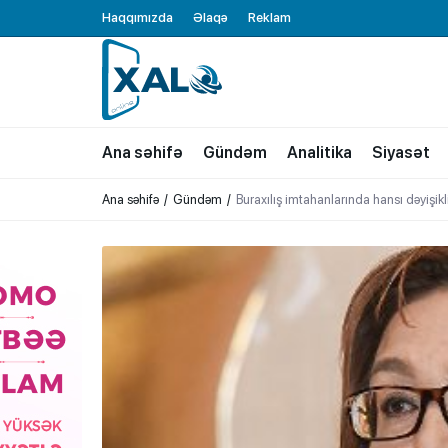
Haqqımızda
Əlaqə
Reklam
XALQ.ONLINE
ONLAYN PLATFORMA
Ana səhifə
Gündəm
Analitika
Siyasət
Ana səhifə
Gündəm
Buraxılış imtahanlarında hansı dəyişi