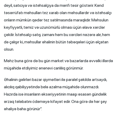
deyil, satıcıya və istehsalçıya da mənfi təsir göstərir. Kənd
təsərrüfatı məhsulları tez xarab olan məhsullardır və istehsalçı
onların mümkün qədər tez satılmasında maraqlıdır. Məhsulun
keyfiyyətli, təmiz və uzunömürlü olması üçün əlavə xərclər
çəkilir. İstehsalçı satış zamanı həm bu xərcləri nəzərə alır, həm
də çalışır ki, məhsullar əhalinin bütün təbəqələri üçün əlçatan
olsun.
Məhz buna görə də bu gün market və bazarlarda əvvəlki illərdə
müşahidə etdiyimiz ənənəvi canlılıq görünmür.
Əhalinin gəlirləri bazar qiymətləri ilə paralel şəkildə artsaydı,
alıcılıq qabiliyyətində belə azalma müşahidə olunmazdı.
Hazırda isə insanların əksəriyyətinin maaşı əsasən gündəlik
ərzaq tələbatını ödəməyə kifayət edir. Ona görə də hər şey
əhaliyə baha görünür”.