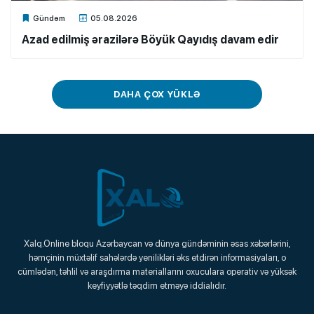
Xalq.Online
Gündəm
05.08.2026
Azad edilmiş ərazilərə Böyük Qayıdış davam edir
DAHA ÇOX YÜKLƏ
Xalq.Online
Xalq.Online bloqu Azərbaycan və dünya gündəminin əsas xəbərlərini,
həmçinin müxtəlif sahələrdə yenilikləri əks etdirən informasiyaları, o
Onlayn Platforma
cümlədən, təhlil və araşdırma materiallarını oxuculara operativ və yüksək
keyfiyyətlə təqdim etməyə iddialıdır.