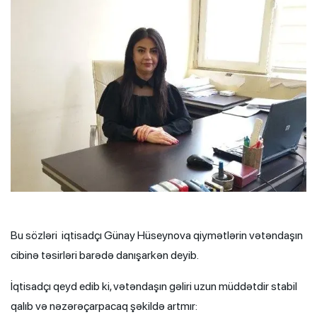
Bu sözləri iqtisadçı Günay Hüseynova qiymətlərin vətəndaşın
cibinə təsirləri barədə danışarkən deyib.
İqtisadçı qeyd edib ki, vətəndaşın gəliri uzun müddətdir stabil
qalıb və nəzərəçarpacaq şəkildə artmır: