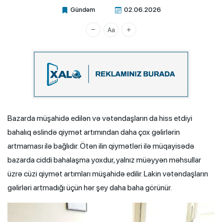
Gündəm
02.06.2026
Xalq.Online
Bazarda müşahidə edilən və vətəndaşların da hiss etdiyi
bahalıq əslində qiymət artımından daha çox gəlirlərin
artmaması ilə bağlıdır. Ötən ilin qiymətləri ilə müqayisədə
bazarda ciddi bahalaşma yoxdur, yalnız müəyyən məhsullar
üzrə cüzi qiymət artımları müşahidə edilir. Lakin vətəndaşların
gəlirləri artmadığı üçün hər şey daha baha görünür.