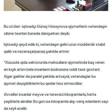
Bu sözləri iqtisadçı Günay Hüseynova qiymətlərin vətəndaşın
cibinə təsirləri barədə danışarkən deyib.
İqtisadçı qeyd edib ki, vətəndaşın gəliri uzun müddətdir stabil
qalıb və nəzərəçarpacaq şəkildə artmır:
“Xüsusilə qida sektorunda məhsulların qiymətində baş verən
ən kiçik artım belə insanların büdcəsinə ciddi təsir göstərir.
Əgər gəlirlər də paralel şəkildə artsaydı, vətəndaşlar bu
qiymət dəyişikliklərini bu qədər hiss etməzdilər.
Əvvəllər insanlar meyvə və tərəvəzi kiloqramlarla, hətta
yeşiklərlə alırdılar. Bu gün isə kiloqramla alış-veriş edənlərin sayı
da xeyli azalıb.