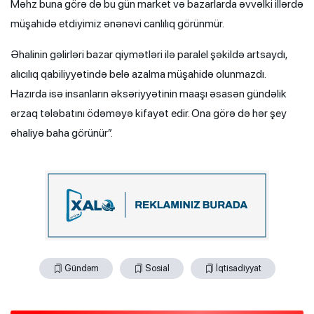
Məhz buna görə də bu gün market və bazarlarda əvvəlki illərdə
müşahidə etdiyimiz ənənəvi canlılıq görünmür.
Əhalinin gəlirləri bazar qiymətləri ilə paralel şəkildə artsaydı,
alıcılıq qabiliyyətində belə azalma müşahidə olunmazdı.
Hazırda isə insanların əksəriyyətinin maaşı əsasən gündəlik
ərzaq tələbatını ödəməyə kifayət edir. Ona görə də hər şey
əhaliyə baha görünür”.
Gündəm
Sosial
İqtisadiyyat