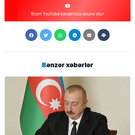
Bizim YouTube kanalımıza abunə olun
Bənzər xəbərlər