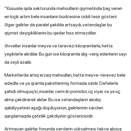
“Xüsusilə qida sektorunda məhsulların qiymətində baş verən
ən kiçik artım belə insanların büdcəsinə ciddi təsir göstərir.
Əgər gəlirlər də paralel şəkildə artsaydı, vətəndaşlar bu
qiymət dəyişikliklərini bu qədər hiss etməzdilər.
Əvvəllər insanlar meyvə və tərəvəzi kiloqramlarla, hətta
yeşiklərlə alırdılar. Bu gün isə kiloqramla alış-veriş edənlərin sayı
da xeyli azalıb.
Marketlərdə artıq ərzaq məhsulları, hətta meyvə-tərəvəz belə
ədədlə və ya qramla paketlənmiş formada satılır. Dəfələrlə
şahidi olmuşuq ki, insanlar cəmi iki pomidor, üç xiyar və ya üç
alma çəkdirərək alırlar. Bu isə vətəndaşların alıcılıq
qabiliyyətinin aşağı düşdüyünün, gəlirlərinin xərcləri
qarşılamaqda çətinlik çəkdiyinin göstəricisidir.
Artmayan gəlirlər fonunda xərclərin yüksəlməsi təkcə alıcıya