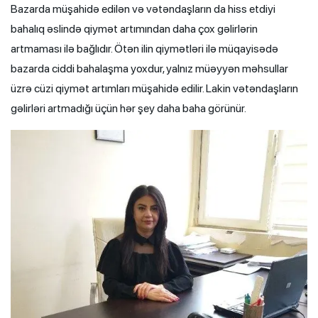
Bazarda müşahidə edilən və vətəndaşların da hiss etdiyi
bahalıq əslində qiymət artımından daha çox gəlirlərin
artmaması ilə bağlıdır. Ötən ilin qiymətləri ilə müqayisədə
bazarda ciddi bahalaşma yoxdur, yalnız müəyyən məhsullar
üzrə cüzi qiymət artımları müşahidə edilir. Lakin vətəndaşların
gəlirləri artmadığı üçün hər şey daha baha görünür.