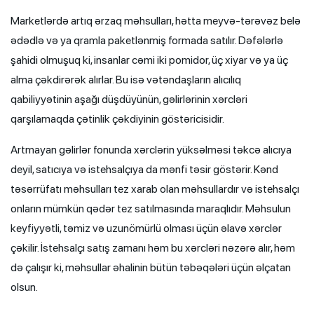
Marketlərdə artıq ərzaq məhsulları, hətta meyvə-tərəvəz belə
ədədlə və ya qramla paketlənmiş formada satılır. Dəfələrlə
şahidi olmuşuq ki, insanlar cəmi iki pomidor, üç xiyar və ya üç
alma çəkdirərək alırlar. Bu isə vətəndaşların alıcılıq
qabiliyyətinin aşağı düşdüyünün, gəlirlərinin xərcləri
qarşılamaqda çətinlik çəkdiyinin göstəricisidir.
Artmayan gəlirlər fonunda xərclərin yüksəlməsi təkcə alıcıya
deyil, satıcıya və istehsalçıya da mənfi təsir göstərir. Kənd
təsərrüfatı məhsulları tez xarab olan məhsullardır və istehsalçı
onların mümkün qədər tez satılmasında maraqlıdır. Məhsulun
keyfiyyətli, təmiz və uzunömürlü olması üçün əlavə xərclər
çəkilir. İstehsalçı satış zamanı həm bu xərcləri nəzərə alır, həm
də çalışır ki, məhsullar əhalinin bütün təbəqələri üçün əlçatan
olsun.