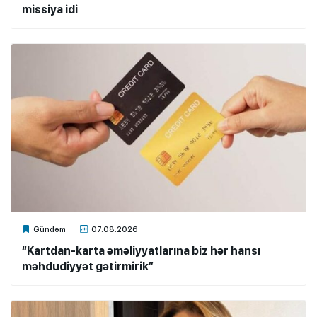
missiya idi
Xalq.Online
Gündəm
07.08.2026
“Kartdan-karta əməliyyatlarına biz hər hansı
məhdudiyyət gətirmirik”