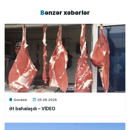
Bənzər xəbərlər
Xalq.Online
Gündəm
05.08.2026
Ət bahalaşdı – VİDEO