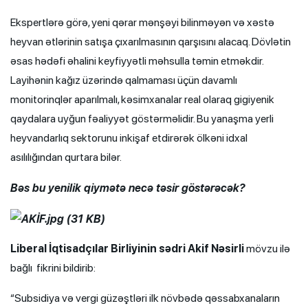
Ekspertlərə görə, yeni qərar mənşəyi bilinməyən və xəstə
heyvan ətlərinin satışa çıxarılmasının qarşısını alacaq. Dövlətin
əsas hədəfi əhalini keyfiyyətli məhsulla təmin etməkdir.
Layihənin kağız üzərində qalmaması üçün davamlı
monitorinqlər aparılmalı, kəsimxanalar real olaraq gigiyenik
qaydalara uyğun fəaliyyət göstərməlidir. Bu yanaşma yerli
heyvandarlıq sektorunu inkişaf etdirərək ölkəni idxal
asılılığından qurtara bilər.
Bəs bu yenilik qiymətə necə təsir göstərəcək?
Liberal İqtisadçılar Birliyinin sədri Akif Nəsirli
mövzu ilə
bağlı fikrini bildirib:
“Subsidiya və vergi güzəştləri ilk növbədə qəssabxanaların