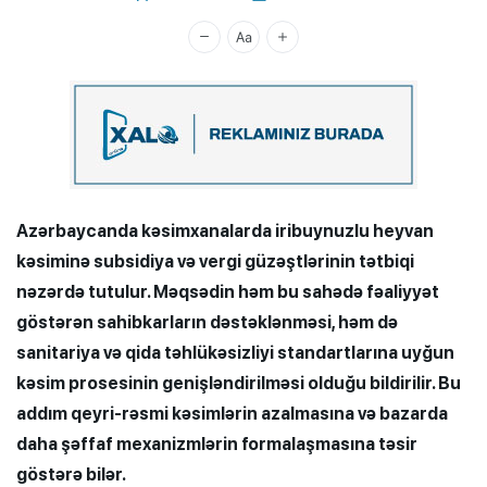
Xalq.Online
Azərbaycanda kəsimxanalarda iribuynuzlu heyvan
kəsiminə subsidiya və vergi güzəştlərinin tətbiqi
nəzərdə tutulur. Məqsədin həm bu sahədə fəaliyyət
göstərən sahibkarların dəstəklənməsi, həm də
sanitariya və qida təhlükəsizliyi standartlarına uyğun
kəsim prosesinin genişləndirilməsi olduğu bildirilir. Bu
addım qeyri-rəsmi kəsimlərin azalmasına və bazarda
daha şəffaf mexanizmlərin formalaşmasına təsir
göstərə bilər.