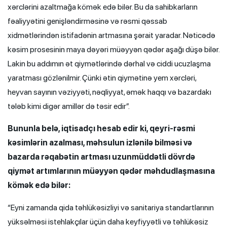
xərclərini azaltmağa kömək edə bilər. Bu da sahibkarların
fəaliyyətini genişləndirməsinə və rəsmi qəssab
xidmətlərindən istifadənin artmasına şərait yaradar. Nəticədə
kəsim prosesinin maya dəyəri müəyyən qədər aşağı düşə bilər.
Lakin bu addımın ət qiymətlərində dərhal və ciddi ucuzlaşma
yaratması gözlənilmir. Çünki ətin qiymətinə yem xərcləri,
heyvan sayının vəziyyəti, nəqliyyat, əmək haqqı və bazardakı
tələb kimi digər amillər də təsir edir”.
Bununla belə, iqtisadçı hesab edir ki, qeyri-rəsmi
kəsimlərin azalması, məhsulun izlənilə bilməsi və
bazarda rəqabətin artması uzunmüddətli dövrdə
qiymət artımlarının müəyyən qədər məhdudlaşmasına
kömək edə bilər:
“Eyni zamanda qida təhlükəsizliyi və sanitariya standartlarının
yüksəlməsi istehlakçılar üçün daha keyfiyyətli və təhlükəsiz