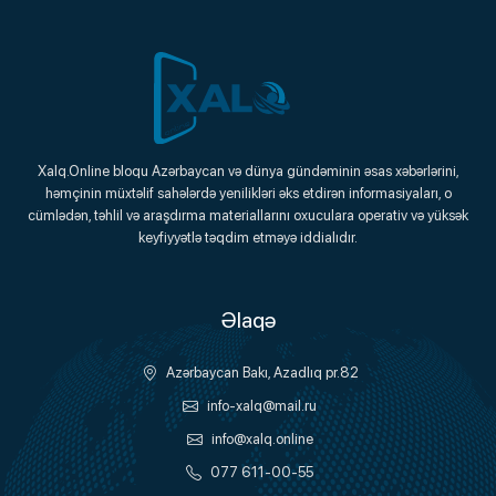
Xalq.Online
Xalq.Online bloqu Azərbaycan və dünya gündəminin əsas xəbərlərini,
həmçinin müxtəlif sahələrdə yenilikləri əks etdirən informasiyaları, o
Onlayn Platforma
cümlədən, təhlil və araşdırma materiallarını oxuculara operativ və yüksək
keyfiyyətlə təqdim etməyə iddialıdır.
Əlaqə
Azərbaycan Bakı, Azadlıq pr.82
info-xalq@mail.ru
info@xalq.online
077 611-00-55