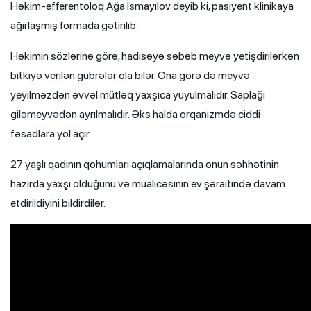
Həkim-efferentoloq Ağa İsmayılov deyib ki, pasiyent klinikaya
ağırlaşmış formada gətirilib.
Həkimin sözlərinə görə, hadisəyə səbəb meyvə yetişdirilərkən
bitkiyə verilən gübrələr ola bilər. Ona görə də meyvə
yeyilməzdən əvvəl mütləq yaxşıca yuyulmalıdır. Saplağı
giləmeyvədən ayrılmalıdır. Əks halda orqanizmdə ciddi
fəsadlara yol açır.
27 yaşlı qadının qohumları açıqlamalarında onun səhhətinin
hazırda yaxşı olduğunu və müalicəsinin ev şəraitində davam
etdirildiyini bildirdilər.