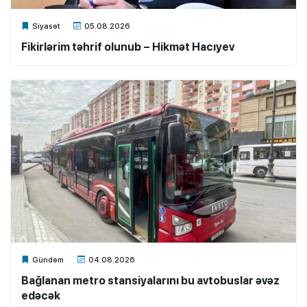
Xalq.Online
Siyasət
05.08.2026
Fikirlərim təhrif olunub – Hikmət Hacıyev
Xalq.Online
Gündəm
04.08.2026
Bağlanan metro stansiyalarını bu avtobuslar əvəz
edəcək