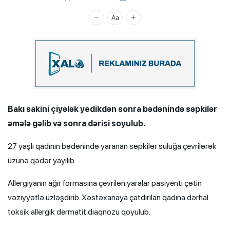
Xalq.Online
Bakı sakini çiyələk yedikdən sonra bədənində səpkilər
əmələ gəlib və sonra dərisi soyulub.
27 yaşlı qadının bədənində yaranan səpkilər suluğa çevrilərək
üzünə qədər yayılıb.
Allergiyanın ağır formasına çevrilən yaralar pasiyenti çətin
vəziyyətlə üzləşdirib. Xəstəxanaya çatdırılan qadına dərhal
toksik allergik dermatit diaqnozu qoyulub.