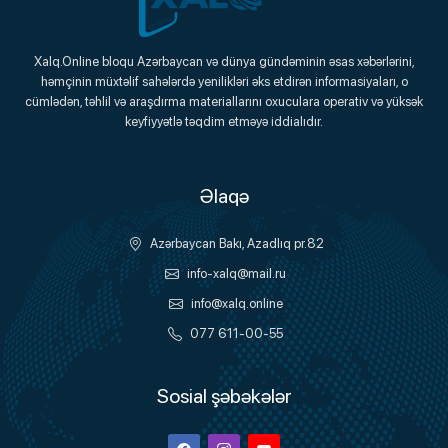
Xalq.Online
Xalq.Online bloqu Azərbaycan və dünya gündəminin əsas xəbərlərini,
həmçinin müxtəlif sahələrdə yenilikləri əks etdirən informasiyaları, o
Onlayn Platforma
cümlədən, təhlil və araşdırma materiallarını oxuculara operativ və yüksək
keyfiyyətlə təqdim etməyə iddialıdır.
Əlaqə
Azərbaycan Bakı, Azadlıq pr.82
info-xalq@mail.ru
info@xalq.online
077 611-00-55
Sosial şəbəkələr