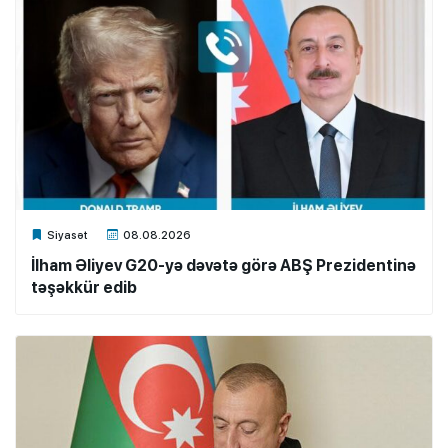
Xalq.Online
Siyasət
08.08.2026
İlham Əliyev G20-yə dəvətə görə ABŞ Prezidentinə
təşəkkür edib