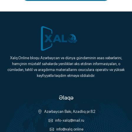
Xalq.Online
Xalq.Online bloqu Azərbaycan və dünya gündəminin əsas xəbərlərini,
həmçinin müxtəlif sahələrdə yenilikləri əks etdirən informasiyaları, o
Onlayn Platforma
cümlədən, təhlil və araşdırma materiallarını oxuculara operativ və yüksək
keyfiyyətlə təqdim etməyə iddialıdır.
Əlaqə
Azərbaycan Bakı, Azadlıq pr.82
info-xalq@mail.ru
info@xalq.online