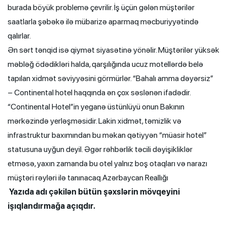
burada böyük problemə çevrilir. İş üçün gələn müştərilər
saatlarla şəbəkə ilə mübarizə aparmaq məcburiyyətində
qalırlar.
Ən sərt tənqid isə qiymət siyasətinə yönəlir. Müştərilər yüksək
məbləğ ödədikləri halda, qarşılığında ucuz motellərdə belə
tapılan xidmət səviyyəsini görmürlər. “Bahalı amma dəyərsiz”
– Continental hotel haqqında ən çox səslənən ifadədir.
“Continental Hotel”in yeganə üstünlüyü onun Bakının
mərkəzində yerləşməsidir. Lakin xidmət, təmizlik və
infrastruktur baxımından bu məkan qətiyyən “müasir hotel”
statusuna uyğun deyil. Əgər rəhbərlik təcili dəyişikliklər
etməsə, yaxın zamanda bu otel yalnız boş otaqları və narazı
müştəri rəyləri ilə tanınacaq.Azərbaycan Reallığı
Yazıda adı çəkilən bütün şəxslərin mövqeyini
işıqlandırmağa açıqdır.