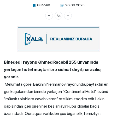
Gündəm
26.09.2025
Xalq.Online
Binəqədi rayonu Əhməd Rəcəbli 255 ünvanında
yerləşən hotel müştərilərə xidmət deyil, narazılıq
yaradır.
Məlumata görə Bakının Nərimanov rayonunda, paytaxtın ən
gur küçələrindən birində yerləşən “Continental Hotel” özünü
“müasir tələblərə cavab verən” otel kimi təqdim edir. Lakin
qapısından içəri girən hər kəs anlayır ki, bu iddialar kağız
üzərindədir. Qonaqpərvərlikdən çox biganəlik, təmizliyin