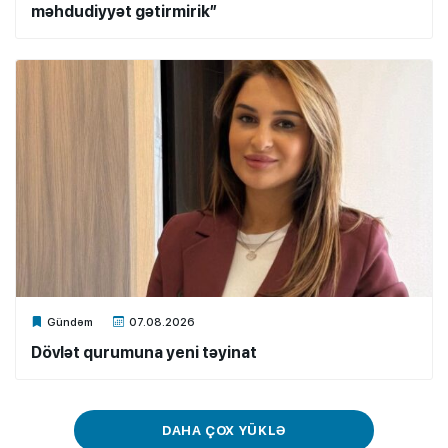
məhdudiyyət gətirmirik”
Xalq.Online
Gündəm
07.08.2026
Dövlət qurumuna yeni təyinat
DAHA ÇOX YÜKLƏ