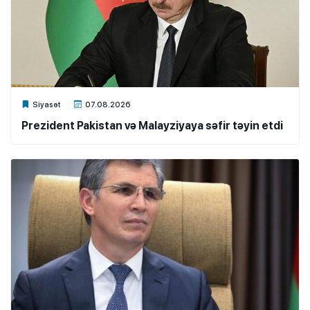
Xalq.Online
Siyasət
07.08.2026
Prezident Pakistan və Malayziyaya səfir təyin etdi