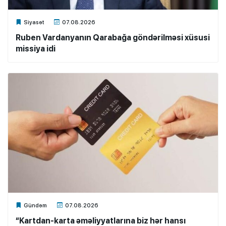
Xalq.Online
Siyasət
07.08.2026
Ruben Vardanyanın Qarabağa göndərilməsi xüsusi
missiya idi
Xalq.Online
Gündəm
07.08.2026
“Kartdan-karta əməliyyatlarına biz hər hansı