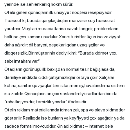
yerində isə səhlənkarlıq hökm sürür.
Otelə gələn qonaqların ilk ünsiyyət nöqtəsi resepsiyadır.
Təəssüf ki, burada qarşılaşdıqları mənzərə xoş təəssürat
yaratmır. Müştəri müraciətlərinə cavab ləngdir, problemlərin
həlli isə çox zaman unudulur. Xarici turistlər üçün isə vəziyyət
daha ağırdır: dil baryeri, peşəkarlıqdan uzaq işçilər və
diqqətsizlik. Bir müştərinin dediyi kimi: “Burada xidmət yox,
səbr imtahanı var.”
Otaqların görünüşü ilk baxışdan normal təsir bağışlasa da,
dərinliyə endikdə ciddi çatışmazlıqlar ortaya çıxır. Xalçalar
köhnə, sanitar qovşaqlar təmizlənməmiş, havalandırma sistemi
isə zəifdir. Qonaqların ən çox səsləndirdiyi iradlardan biri də
“rahatlıq yoxdur, təmizlik yoxdur” ifadəsidir.
Otelin reklam materiallarında idman zalı, spa və əlavə xidmətlər
göstərilir. Reallıqda isə bunların ya keyfiyyəti çox aşağıdır, ya da
sadəcə formal mövcuddur. Ən adi xidmət – internet belə