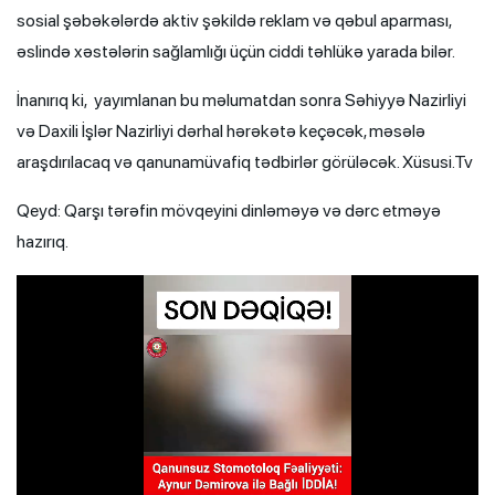
sosial şəbəkələrdə aktiv şəkildə reklam və qəbul aparması,
əslində xəstələrin sağlamlığı üçün ciddi təhlükə yarada bilər.
İnanırıq ki, yayımlanan bu məlumatdan sonra Səhiyyə Nazirliyi
və Daxili İşlər Nazirliyi dərhal hərəkətə keçəcək, məsələ
araşdırılacaq və qanunamüvafiq tədbirlər görüləcək. Xüsusi.Tv
Qeyd: Qarşı tərəfin mövqeyini dinləməyə və dərc etməyə
hazırıq.
Video
Player