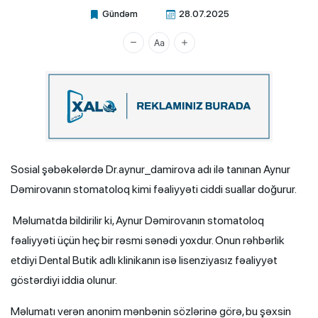
Gündəm
28.07.2025
Xalq.Online
Sosial şəbəkələrdə Dr.aynur_damirova adı ilə tanınan Aynur
Dəmirovanın stomatoloq kimi fəaliyyəti ciddi suallar doğurur.
Məlumatda bildirilir ki, Aynur Dəmirovanın stomatoloq
fəaliyyəti üçün heç bir rəsmi sənədi yoxdur. Onun rəhbərlik
etdiyi Dental Butik adlı klinikanın isə lisenziyasız fəaliyyət
göstərdiyi iddia olunur.
Məlumatı verən anonim mənbənin sözlərinə görə, bu şəxsin