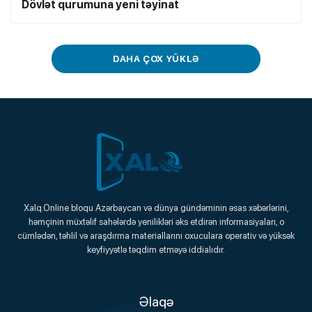
Dövlət qurumuna yeni təyinat
DAHA ÇOX YÜKLƏ
Xalq.Online
Xalq.Online bloqu Azərbaycan və dünya gündəminin əsas xəbərlərini,
həmçinin müxtəlif sahələrdə yenilikləri əks etdirən informasiyaları, o
Onlayn Platforma
cümlədən, təhlil və araşdırma materiallarını oxuculara operativ və yüksək
keyfiyyətlə təqdim etməyə iddialıdır.
Əlaqə