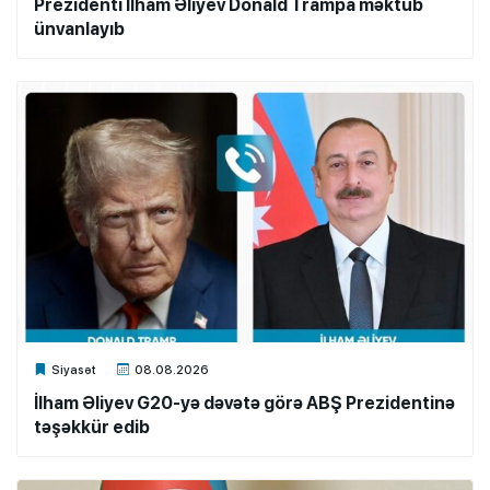
Prezidenti İlham Əliyev Donald Trampa məktub
ünvanlayıb
Xalq.Online
Siyasət
08.08.2026
İlham Əliyev G20-yə dəvətə görə ABŞ Prezidentinə
təşəkkür edib