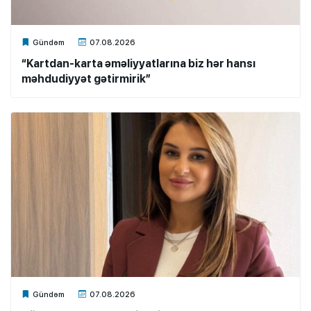
Xalq.Online
Gündəm
07.08.2026
“Kartdan-karta əməliyyatlarına biz hər hansı
məhdudiyyət gətirmirik”
Xalq.Online
Gündəm
07.08.2026