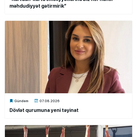
məhdudiyyət gətirmirik”
Xalq.Online
Gündəm
07.08.2026
Dövlət qurumuna yeni təyinat