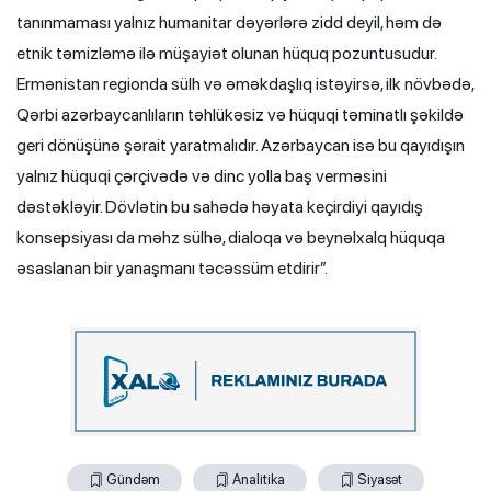
tanınmaması yalnız humanitar dəyərlərə zidd deyil, həm də
etnik təmizləmə ilə müşayiət olunan hüquq pozuntusudur.
Ermənistan regionda sülh və əməkdaşlıq istəyirsə, ilk növbədə,
Qərbi azərbaycanlıların təhlükəsiz və hüquqi təminatlı şəkildə
geri dönüşünə şərait yaratmalıdır. Azərbaycan isə bu qayıdışın
yalnız hüquqi çərçivədə və dinc yolla baş verməsini
dəstəkləyir. Dövlətin bu sahədə həyata keçirdiyi qayıdış
konsepsiyası da məhz sülhə, dialoqa və beynəlxalq hüquqa
əsaslanan bir yanaşmanı təcəssüm etdirir”.
Gündəm
Analitika
Siyasət