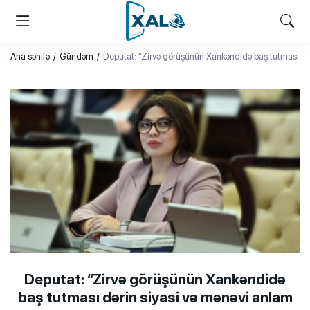
XALQ.ONLINE
ONLAYN PLATFORMA
Ana səhifə
Gündəm
Deputat: “Zirvə görüşünün Xankəndidə baş tutması dər
Deputat: “Zirvə görüşünün Xankəndidə
baş tutması dərin siyasi və mənəvi anlam