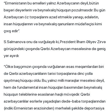
“Ermənistanın bu əməlləri yalnız Azərbaycanın deyil, bütün
bəşəri dəyərlərin və beynəlxalq hüququn pozulmasıdır. Bu gün
Azərbaycan öz torpaqlarını azad etməklə yanaşı, ədalətin,
insan hüquqlarının və beynəlxalq qanunların müdafiəçisi kimi
çıxış edir”.
S.Salmanova onu da vurğulayıb ki, Prezident İlham Əliyev Zirvə
görüşündəki çıxışında Qərbi Azərbaycan məsələsinə də geniş
yer ayırdı:
“Ölkə başçımızın çıxışında vurğulanan əsas məqamlardan biri
də Qərbi azərbaycanlıların tarixi torpaqlarına dinc yolla
qayıtmaq hüququ oldu. Bu, yalnız milli maraqlar məsələsi deyil,
həm də fundamental insan hüquqları baxımından beynəlxalq
hüququn tələblərinə əsaslanan haqlı mövqedir. Qərbi
azərbaycanlılar əsrlərlə yaşadıqları dədə-baba torpaqlarından
(indiki Ermənistan ərazisindən) mərhələli şəkildə deportasiya