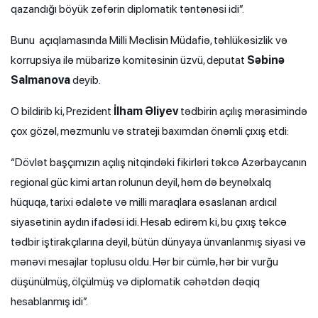
qazandığı böyük zəfərin diplomatik təntənəsi idi”.
Bunu açıqlamasında Milli Məclisin Müdafiə, təhlükəsizlik və
korrupsiya ilə mübarizə komitəsinin üzvü, deputat
Səbinə
Salmanova
deyib.
O bildirib ki, Prezident
İlham Əliyev
tədbirin açılış mərasimində
çox gözəl, məzmunlu və strateji baxımdan önəmli çıxış etdi:
“Dövlət başçımızın açılış nitqindəki fikirləri təkcə Azərbaycanın
regional güc kimi artan rolunun deyil, həm də beynəlxalq
hüquqa, tarixi ədalətə və milli maraqlara əsaslanan ardıcıl
siyasətinin aydın ifadəsi idi. Hesab edirəm ki, bu çıxış təkcə
tədbir iştirakçılarına deyil, bütün dünyaya ünvanlanmış siyasi və
mənəvi mesajlar toplusu oldu. Hər bir cümlə, hər bir vurğu
düşünülmüş, ölçülmüş və diplomatik cəhətdən dəqiq
hesablanmış idi”.