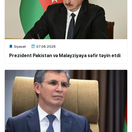
Xalq.Online
Siyasət
07.08.2026
Prezident Pakistan və Malayziyaya səfir təyin etdi