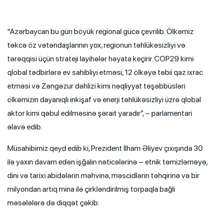
“Azərbaycan bu gün böyük regional gücə çevrilib. Ölkəmiz
təkcə öz vətəndaşlarının yox, regionun təhlükəsizliyi və
tərəqqisi üçün strateji layihələr həyata keçirir. COP29 kimi
qlobal tədbirlərə ev sahibliyi etməsi, 12 ölkəyə təbii qaz ixrac
etməsi və Zəngəzur dəhlizi kimi nəqliyyat təşəbbüsləri
ölkəmizin dayanıqlı inkişaf və enerji təhlükəsizliyi üzrə qlobal
aktor kimi qəbul edilməsinə şərait yaradır”, – parlamentari
əlavə edib.
Müsahibimiz qeyd edib ki, Prezident İlham Əliyev çıxışında 30
ilə yaxın davam edən işğalın nəticələrinə – etnik təmizləməyə,
dini və tarixi abidələrin məhvinə, məscidlərin təhqirinə və bir
milyondan artıq mina ilə çirkləndirilmiş torpaqla bağlı
məsələlərə də diqqət çəkib: