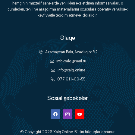
həmçinin müxtəlif sahələrdə yenilikləri əks etdirən informasiyaları, o
Onlayn Platforma
cümlədən, təhlil və araşdırma materiallarını oxuculara operativ və yüksək
keyfiyyətlə təqdim etməyə iddialıdır.
Əlaqə
Azərbaycan Bakı, Azadlıq pr.82
info-xalq@mail.ru
info@xalq.online
077 611-00-55
Sosial şəbəkələr
Facebook
Instagram
Youtube
© Copyright 2026
Xalq.Online
. Bütün hüquqlar qorunur.