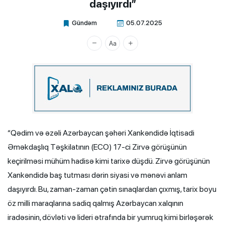
daşıyırdı”
Gündəm
05.07.2025
Xalq.Online
“Qədim və əzəli Azərbaycan şəhəri Xankəndidə İqtisadi
Əməkdaşlıq Təşkilatının (ECO) 17-ci Zirvə görüşünün
keçirilməsi mühüm hadisə kimi tarixə düşdü. Zirvə görüşünün
Xankəndidə baş tutması dərin siyasi və mənəvi anlam
daşıyırdı. Bu, zaman-zaman çətin sınaqlardan çıxmış, tarix boyu
öz milli maraqlarına sadiq qalmış Azərbaycan xalqının
iradəsinin, dövləti və lideri ətrafında bir yumruq kimi birləşərək