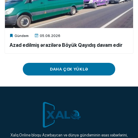
Xalq.Online
Gündəm
05.08.2026
Azad edilmiş ərazilərə Böyük Qayıdış davam edir
DAHA ÇOX YÜKLƏ
Xalq.Online
Xalq.Online bloqu Azərbaycan və dünya gündəminin əsas xəbərlərini,