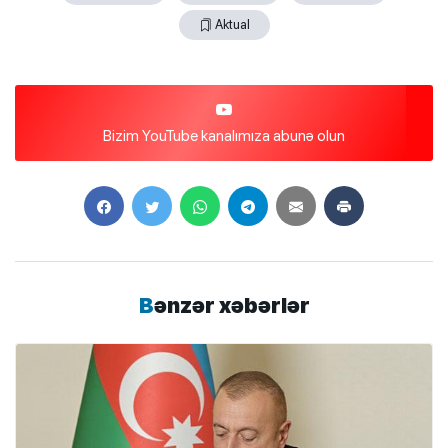
Aktual
Bizim YouTube kanalımıza abunə olun
Bənzər xəbərlər