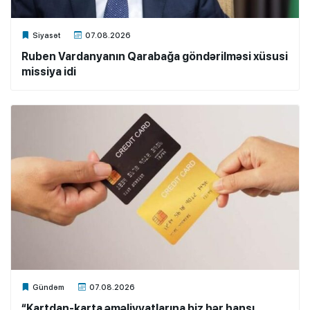
Xalq.Online
Siyasət
07.08.2026
Ruben Vardanyanın Qarabağa göndərilməsi xüsusi
missiya idi
Xalq.Online
Gündəm
07.08.2026
“Kartdan-karta əməliyyatlarına biz hər hansı