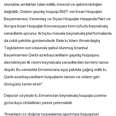
olunublar, əmlakları talan edilib, məscid və qəbiristanlıqları
dağıdılıb. Onların qayıdış hüququ BMT-nin İnsan Hüquqları
Bəyannaməsi, Vətəndaş və Siyasi Hüquqlar Haqqında Pakt və
Avropa İnsan Hüquqları Konvensiyası kimi nüfuzlu beynəlxalq
sənədlərlə qorunur. Artıq bu məsələ beynəlxalq platformalarda
da ciddi şəkildə gündəmdədir. Belə ki, İslam Əməkdaşlıq
Təşkilatının son iclasında qəbul olunmuş İstanbul
Bəyannaməsi Qərbi azərbaycanlıların qayıdış hüququnu
dəstəkləyən ilk rəsmi beynəlxalq sənədlərdən biri kimi tarixə
düşdü. Bu sənəddə Ermənistana açıq şəkildə çağırış edilir ki,
Qərbi azərbaycanlıların hüquqlarını tanısın və onların geri
dönüşünü təmin etsin”.
Deputat söyləyib ki, Ermənistan beynəlxalq hüquqla üzərinə
götürdüyü öhdəlikləri yerinə yetirməlidir:
“İnsanların öz doğma torpaqlarına qayıtmaq hüququnun