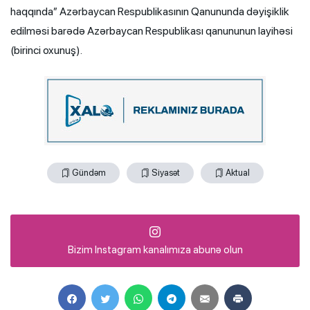
haqqında” Azərbaycan Respublikasının Qanununda dəyişiklik
edilməsi barədə Azərbaycan Respublikası qanununun layihəsi
(birinci oxunuş).
Gündəm
Siyasət
Aktual
Bizim Instagram kanalımıza abunə olun