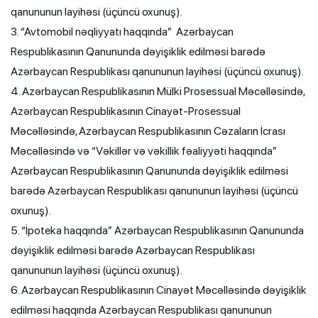
qanununun layihəsi (üçüncü oxunuş).
3. “Avtomobil nəqliyyatı haqqında” Azərbaycan
Respublikasının Qanununda dəyişiklik edilməsi barədə
Azərbaycan Respublikası qanununun layihəsi (üçüncü oxunuş).
4. Azərbaycan Respublikasının Mülki Prosessual Məcəlləsində,
Azərbaycan Respublikasının Cinayət-Prosessual
Məcəlləsində, Azərbaycan Respublikasının Cəzaların İcrası
Məcəlləsində və “Vəkillər və vəkillik fəaliyyəti haqqında”
Azərbaycan Respublikasının Qanununda dəyişiklik edilməsi
barədə Azərbaycan Respublikası qanununun layihəsi (üçüncü
oxunuş).
5. “İpoteka haqqında” Azərbaycan Respublikasının Qanununda
dəyişiklik edilməsi barədə Azərbaycan Respublikası
qanununun layihəsi (üçüncü oxunuş).
6. Azərbaycan Respublikasının Cinayət Məcəlləsində dəyişiklik
edilməsi haqqında Azərbaycan Respublikası qanununun