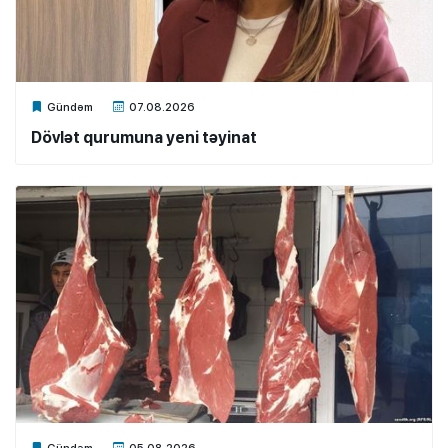
Xalq.Online
Gündəm
07.08.2026
Dövlət qurumuna yeni təyinat
Xalq.Online
Gündəm
05.08.2026