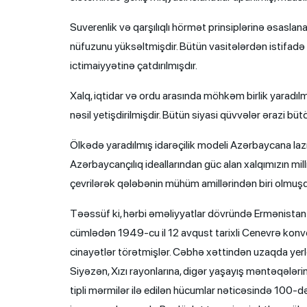
Suverenlik və qarşılıqlı hörmət prinsiplərinə əsasla
nüfuzunu yüksəltmişdir. Bütün vasitələrdən istifadə
ictimaiyyətinə çatdırılmışdır.
Xalq, iqtidar və ordu arasında möhkəm birlik yaradıl
nəsil yetişdirilmişdir. Bütün siyasi qüvvələr ərazi bü
Ölkədə yaradılmış idarəçilik modeli Azərbaycana la
Azərbaycançılıq ideallarından güc alan xalqımızın mi
çevrilərək qələbənin mühüm amillərindən biri olmuşd
Təəssüf ki, hərbi əməliyyatlar dövründə Ermənistan si
cümlədən 1949-cu il 12 avqust tarixli Cenevrə konve
cinayətlər törətmişlər. Cəbhə xəttindən uzaqda yerl
Siyəzən, Xızı rayonlarına, digər yaşayış məntəqələri
tipli mərmilər ilə edilən hücumlar nəticəsində 100-d