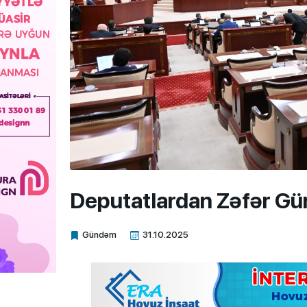
Deputatlardan Zəfər Gü
Gündəm
31.10.2025
Xalq.Online