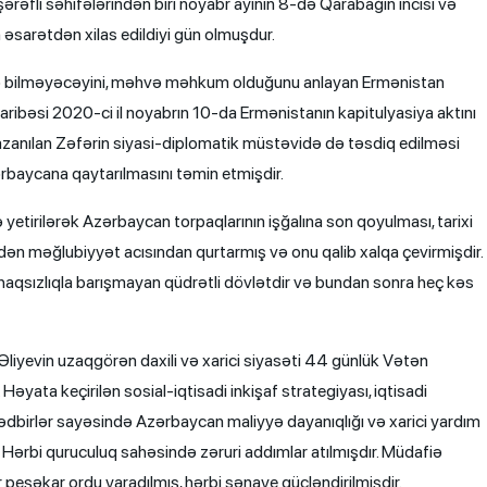
rəfli səhifələrindən biri noyabr ayının 8-də Qarabağın incisi və
 əsarətdən xilas edildiyi gün olmuşdur.
irə bilməyəcəyini, məhvə məhkum olduğunu anlayan Ermənistan
ribəsi 2020-ci il noyabrın 10-da Ermənistanın kapitulyasiya aktını
zanılan Zəfərin siyasi-diplomatik müstəvidə də təsdiq edilməsi
ərbaycana qaytarılmasını təmin etmişdir.
yetirilərək Azərbaycan torpaqlarının işğalına son qoyulması, tarixi
dən məğlubiyyət acısından qurtarmış və onu qalib xalqa çevirmişdir.
haqsızlıqla barışmayan qüdrətli dövlətdir və bundan sonra heç kəs
liyevin uzaqgörən daxili və xarici siyasəti 44 günlük Vətən
Həyata keçirilən sosial-iqtisadi inkişaf strategiyası, iqtisadi
ədbirlər sayəsində Azərbaycan maliyyə dayanıqlığı və xarici yardım
ərbi quruculuq sahəsində zəruri addımlar atılmışdır. Müdafiə
r peşəkar ordu yaradılmış, hərbi sənaye gücləndirilmişdir.