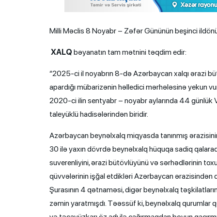
Milli Məclis 8 Noyabr – Zəfər Gününün beşinci ildön
XALQ
bəyanatın tam mətnini təqdim edir:
“2025-ci il noyabrın 8-də Azərbaycan xalqı ərazi büt
apardığı mübarizənin həlledici mərhələsinə yekun vu
2020-ci ilin sentyabr – noyabr aylarında 44 günlük V
taleyüklü hadisələrindən biridir.
Azərbaycan beynəlxalq miqyasda tanınmış ərazisinin b
30 ilə yaxın dövrdə beynəlxalq hüquqa sadiq qalaraq 
suverenliyini, ərazi bütövlüyünü və sərhədlərinin tox
qüvvələrinin işğal etdikləri Azərbaycan ərazisindən
Şurasının 4 qətnaməsi, digər beynəlxalq təşkilatlar
zəmin yaratmışdı. Təəssüf ki, beynəlxalq qurumlar q
və təcavüzkarı öz adı ilə çağırmaqdan boyun qaçırmış