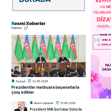
Rəsmi Xəbərlər
Hamısı
Siyasət
22.06.2026
Prezidentlər mətbuata bəyanatlarla
çıxış ediblər
Rəsmi Xəbərlər
15.06.2026
Prezident Milli Qurtuluş Günü ilə