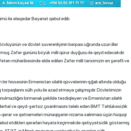
ümü ilə əlaqədar Bəyanat qəbul edib.
övlüyünün və dövlət suverenliyinin bərpası uğrunda uzun illər
rmuş Zəfər gününü böyük milli qürur duyğusu ilə qeyd edəcəkdir.
ətən müharibəsində əldə edilən Zəfər milli tariximizin ən şərəfli və
ir hissəsinin Ermənistan silahlı qüvvələrinin işğalı altında olduğu
torpaqlarını sülh yolu ilə azad etməyə çalışmışdır. Dövlətimizin
unulmazlığını birmənalı şəkildə təsdiqləyən və Ermənistan silahlı
 dərhal və qeyd-şərtsiz çıxarılmasını tələb edən BMT Təhlükəsizlik
ın qərar və qətnamələri münaqişənin nizama salınması üçün hüquqi
əbul etdikləri qərarları həyata keçirməkdə qətiyyətsizlik göstərmiş
, ATƏT-in Minsk qrupunun vasitəçiliyi ilə aparılan sülh