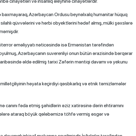
ribə cinayətləri və insanlıq əleyhinə cinayətlərdir.
rinə baxmayaraq, Azərbaycan Ordusu beynəlxalq humanitar hüquq
ahlı qüvvələrini və hərbi obyektlərini hədəf almış, mülki şəxslərə
məmişdir.
iterror əməliyyatı nəticəsində isə Ermənistan tərəfindən
 qoyulmuş, Azərbaycanın suverenliyi onun bütün ərazisində bərqərar
ibəsində əldə edilmiş tarixi Zəfərin məntiqi davamı və yekunu
 millətçiliyinin həyata keçirdiyi qəsbkarlıq və etnik təmizləmələr
ə canını fəda etmiş şəhidlərin əziz xatirəsinə dərin ehtiramını
lükələrə ataraq böyük qələbəmizə töhfə vermiş əsgər və
ayanıqlı inkişaf məkanına çevrilmişdir. İşğalçılar tərəfindən