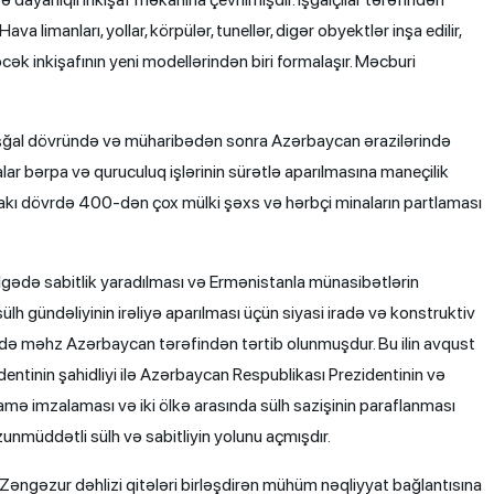
 limanları, yollar, körpülər, tunellər, digər obyektlər inşa edilir,
əcək inkişafının yeni modellərindən biri formalaşır. Məcburi
n işğal dövründə və müharibədən sonra Azərbaycan ərazilərində
lar bərpa və quruculuq işlərinin sürətlə aparılmasına maneçilik
rakı dövrdə 400-dən çox mülki şəxs və hərbçi minaların partlaması
ədə sabitlik yaradılması və Ermənistanla münasibətlərin
lh gündəliyinin irəliyə aparılması üçün siyasi iradə və konstruktiv
i də məhz Azərbaycan tərəfindən tərtib olunmuşdur. Bu ilin avqust
entinin şahidliyi ilə Azərbaycan Respublikası Prezidentinin və
mə imzalaması və iki ölkə arasında sülh sazişinin paraflanması
üddətli sülh və sabitliyin yolunu açmışdır.
Zəngəzur dəhlizi qitələri birləşdirən mühüm nəqliyyat bağlantısına