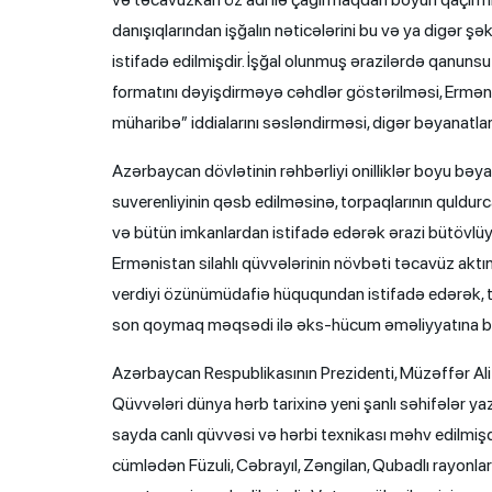
danışıqlarından işğalın nəticələrini bu və ya digər
istifadə edilmişdir. İşğal olunmuş ərazilərdə qanunsu
formatını dəyişdirməyə cəhdlər göstərilməsi, Ermənis
müharibə” iddialarını səsləndirməsi, digər bəyanatları
Azərbaycan dövlətinin rəhbərliyi onilliklər boyu bəya
suverenliyinin qəsb edilməsinə, torpaqlarının quldu
və bütün imkanlardan istifadə edərək ərazi bütövlüy
Ermənistan silahlı qüvvələrinin növbəti təcavüz a
verdiyi özünümüdafiə hüququndan istifadə edərək, t
son qoymaq məqsədi ilə əks-hücum əməliyyatına ba
Azərbaycan Respublikasının Prezidenti, Müzəffər Ali 
Qüvvələri dünya hərb tarixinə yeni şanlı səhifələr yazm
sayda canlı qüvvəsi və hərbi texnikası məhv edilmişdir
cümlədən Füzuli, Cəbrayıl, Zəngilan, Qubadlı rayon