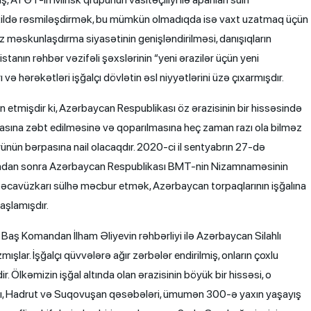
 şəkildə rəsmiləşdirmək, bu mümkün olmadıqda isə vaxt uzatmaq üçün
z məskunlaşdırma siyasətinin genişləndirilməsi, danışıqların
tanın rəhbər vəzifəli şəxslərinin “yeni ərazilər üçün yeni
 və hərəkətləri işğalçı dövlətin əsl niyyətlərini üzə çıxarmışdır.
n etmişdir ki, Azərbaycan Respublikası öz ərazisinin bir hissəsində
rcasına zəbt edilməsinə və qoparılmasına heç zaman razı ola bilməz
ünün bərpasına nail olacaqdır. 2020-ci il sentyabrın 27-də
ktından sonra Azərbaycan Respublikası BMT-nin Nizamnaməsinin
əcavüzkarı sülhə məcbur etmək, Azərbaycan torpaqlarının işğalına
şlamışdır.
Baş Komandan İlham Əliyevin rəhbərliyi ilə Azərbaycan Silahlı
ışlar. İşğalçı qüvvələrə ağır zərbələr endirilmiş, onların çoxlu
. Ölkəmizin işğal altında olan ərazisinin böyük bir hissəsi, o
ları, Hadrut və Suqovuşan qəsəbələri, ümumən 300-ə yaxın yaşayış