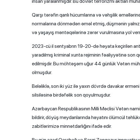
insan yaralanmışdır. Bu dövlət terrorizmi aktları müha
Qarşı tərəfin qanlı hücumlarına və vəhşilik əməllə
normalarına dönmədən əməl etmiş, düşmənin yalnız sil
və yaşayış məntəqələrinə zərər vurulmasına yol ver
2023-cü il sentyabrın 19-20-də həyata keçirilən ant
yaradılmış kriminal xunta rejiminin fəaliyyətinə son
edilmişdir. Bu möhtəşəm uğur 44 günlük Vətən mühar
olmuşdur.
Beləliklə, son iki yüz ilə yaxın dövrdə davakar erməni
silsiləsinə birdəfəlik son qoyulmuşdur.
Azərbaycan Respublikasının Milli Məclisi Vətən namin
bildirir, döyüş meydanlarında həyatını ölümcül təh
zabitlərimizə minnətdarlığını ifadə edir.
Bu gün azad Qarabağ və Şərqi Zəngəzur innovativ və d