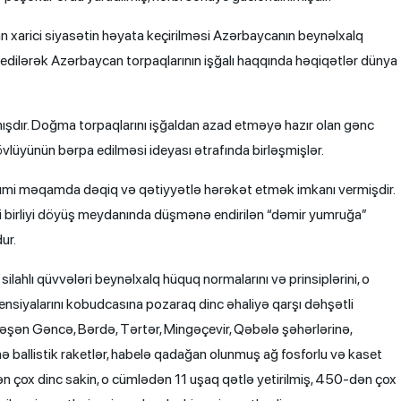
nan xarici siyasətin həyata keçirilməsi Azərbaycanın beynəlxalq
 edilərək Azərbaycan torpaqlarının işğalı haqqında həqiqətlər dünya
mışdır. Doğma torpaqlarını işğaldan azad etməyə hazır olan gənc
tövlüyünün bərpa edilməsi ideyası ətrafında birləşmişlər.
zımi məqamda dəqiq və qətiyyətlə hərəkət etmək imkanı vermişdir.
lli birliyi döyüş meydanında düşmənə endirilən “dəmir yumruğa”
ur.
lahlı qüvvələri beynəlxalq hüquq normalarını və prinsiplərini, o
nsiyalarını kobudcasına pozaraq dinc əhaliyə qarşı dəhşətli
əşən Gəncə, Bərdə, Tərtər, Mingəçevir, Qəbələ şəhərlərinə,
nə ballistik raketlər, habelə qadağan olunmuş ağ fosforlu və kaset
ən çox dinc sakin, o cümlədən 11 uşaq qətlə yetirilmiş, 450-dən çox