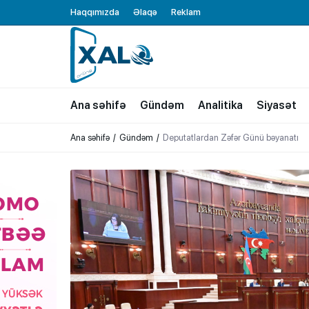
Haqqımızda
Əlaqə
Reklam
XALQ.ONLINE
ONLAYN PLATFORMA
Ana səhifə
Gündəm
Analitika
Siyasət
Ana səhifə
Gündəm
Deputatlardan Zəfər Günü bəyanatı