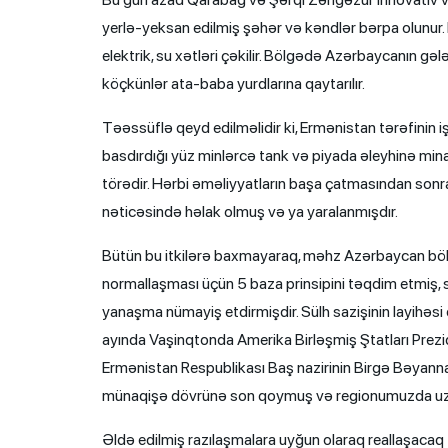
yerlə-yeksan edilmiş şəhər və kəndlər bərpa olunur. Hava
elektrik, su xətləri çəkilir. Bölgədə Azərbaycanın gəl
köçkünlər ata-baba yurdlarına qaytarılır.
Təəssüflə qeyd edilməlidir ki, Ermənistan tərəfini
basdırdığı yüz minlərcə tank və piyada əleyhinə mina
törədir. Hərbi əməliyyatların başa çatmasından son
nəticəsində həlak olmuş və ya yaralanmışdır.
Bütün bu itkilərə baxmayaraq, məhz Azərbaycan bölg
normallaşması üçün 5 baza prinsipini təqdim etmiş, sü
yanaşma nümayiş etdirmişdir. Sülh sazişinin layihəs
ayında Vaşinqtonda Amerika Birləşmiş Ştatları Prezid
Ermənistan Respublikası Baş nazirinin Birgə Bəyanna
münaqişə dövrünə son qoymuş və regionumuzda uzunm
Əldə edilmiş razılaşmalara uyğun olaraq reallaşacaq 