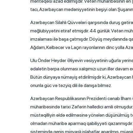
məntəqəsi azad edilmişdir. Vətən müharibəsinin ən şə
tacı, Azərbaycan mədəniyyətinin beşiyi olan Şuşanın
Azərbaycan Silahlı Qüvvələri qarşısında duruş gət
məğlubiyyətini etiraf etmişdir. 44 günlük Vətən müha
imzalaması ilə başa çatmışdır. Döyüş meydanında qa
Ağdam, Kəlbəcər və Laçın rayonlarının dinc yolla Az
Ulu Öndər Heydər Əliyevin vəsiyyətinin uğurla yerinə 
ədalətin bərpa olunması xalqımızı uzun illər davam e
Bütün dünyaya nümayiş etdirilmişdir ki, Azərbaycan 
onunla güc və təzyiq dili ilə danışa bilməz.
Azərbaycan Respublikasının Prezidenti cənab İlham Ə
müharibəsində tarixi Zəfərin həlledici amili olmuşdur. 
müstəqilliyin əldə edilməsinə yönələn düşünülmüş t
olmadan müharibə aparmaq qabiliyyəti qazanmışdır. H
sistemində geniş miqyaslı islahatlar aparılmış, müasi