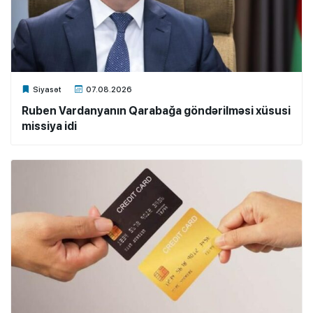
Xalq.Online
Siyasət
07.08.2026
Ruben Vardanyanın Qarabağa göndərilməsi xüsusi
missiya idi