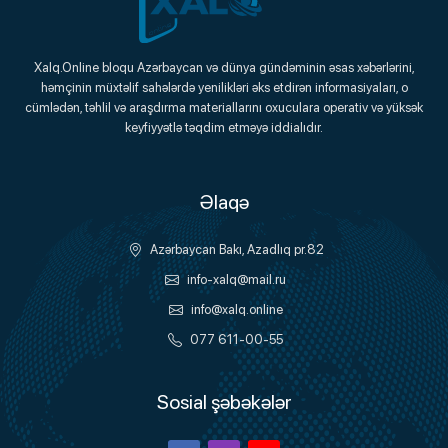
Xalq.Online
Xalq.Online bloqu Azərbaycan və dünya gündəminin əsas xəbərlərini,
həmçinin müxtəlif sahələrdə yenilikləri əks etdirən informasiyaları, o
Onlayn Platforma
cümlədən, təhlil və araşdırma materiallarını oxuculara operativ və yüksək
keyfiyyətlə təqdim etməyə iddialıdır.
Əlaqə
Azərbaycan Bakı, Azadlıq pr.82
info-xalq@mail.ru
info@xalq.online
077 611-00-55
Sosial şəbəkələr