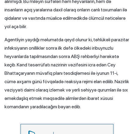
alınmışdı. Bu miləyin sürfələri həm heyvanların, həm də
insanların açıq yaralarına daxil olaraq onların canlı toxumaları ilə
qidalanır və vaxtında müalicə edilmədikdə ölümcül nəticələrə
yol aça bilir.
Agentliyin yaydığı məlumatda qeyd olunur ki, təhlükəli parazitar
infeksiyanın onilliklər sonra ilk dəfə ölkədəki iribuynuzlu
heyvanlarda tapılmasından sonra ABŞ rəhbərliyi hərəkətə
keçib. Kənd təsərrüfatı nazirinin vəzifəsini icra edən Cey
Bhattaçaryanın müvafiq planı təsdiqləməsi ilə iyunun 11-i,
cümə axşamı günü fövqəladə reaksiya rejimi elan edilib. Nazirlik
vəziyyəti daimi olaraq izləmək və yerli səhiyyə qurumları ilə sıx
əməkdaşlıq etmək məqsədilə alimlərdən ibarət xüsusi
komandanın yaradılacağını bəyan edib.