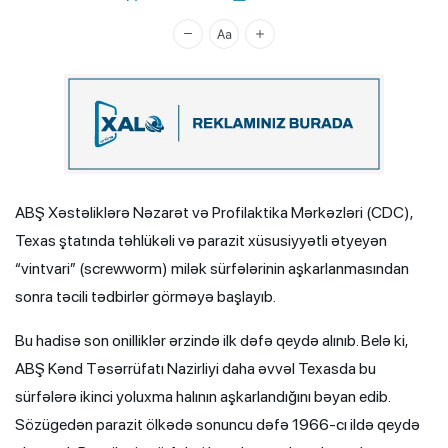
Xalq.Online
ABŞ Xəstəliklərə Nəzarət və Profilaktika Mərkəzləri (CDC),
Texas ştatında təhlükəli və parazit xüsusiyyətli ətyeyən
“vintvari” (screwworm) milək sürfələrinin aşkarlanmasından
sonra təcili tədbirlər görməyə başlayıb.
Bu hadisə son onilliklər ərzində ilk dəfə qeydə alınıb. Belə ki,
ABŞ Kənd Təsərrüfatı Nazirliyi daha əvvəl Texasda bu
sürfələrə ikinci yoluxma halının aşkarlandığını bəyan edib.
Sözügedən parazit ölkədə sonuncu dəfə 1966-cı ildə qeydə