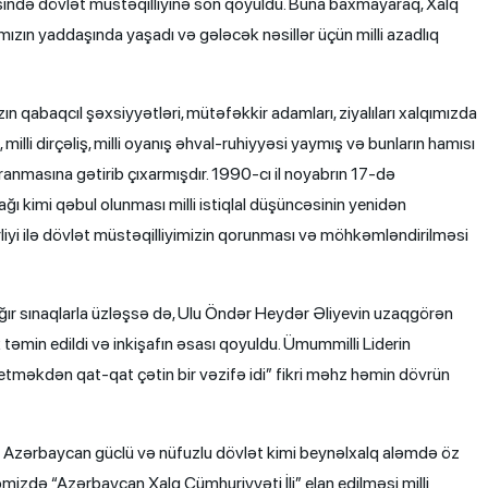
cəsində dövlət müstəqilliyinə son qoyuldu. Buna baxmayaraq, Xalq
mızın yaddaşında yaşadı və gələcək nəsillər üçün milli azadlıq
ızın qabaqcıl şəxsiyyətləri, mütəfəkkir adamları, ziyalıları xalqımızda
, milli dirçəliş, milli oyanış əhval-ruhiyyəsi yaymış və bunların hamısı
nmasına gətirib çıxarmışdır. 1990-cı il noyabrın 17-də
ı kimi qəbul olunması milli istiqlal düşüncəsinin yenidən
rliyi ilə dövlət müstəqilliyimizin qorunması və möhkəmləndirilməsi
ğır sınaqlarla üzləşsə də, Ulu Öndər Heydər Əliyevin uzaqgörən
 təmin edildi və inkişafın əsası qoyuldu. Ümummilli Liderin
 etməkdən qat-qat çətin bir vəzifə idi” fikri məhz həmin dövrün
də Azərbaycan güclü və nüfuzlu dövlət kimi beynəlxalq aləmdə öz
mizdə “Azərbaycan Xalq Cümhuriyyəti İli” elan edilməsi milli