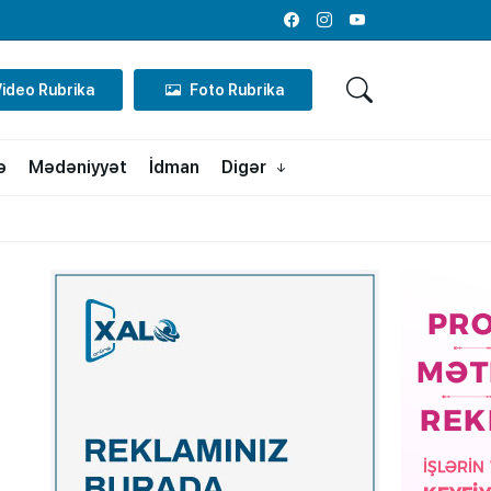
Facebook
Instagram
Youtube
Video Rubrika
Foto Rubrika
ə
Mədəniyyət
İdman
Digər