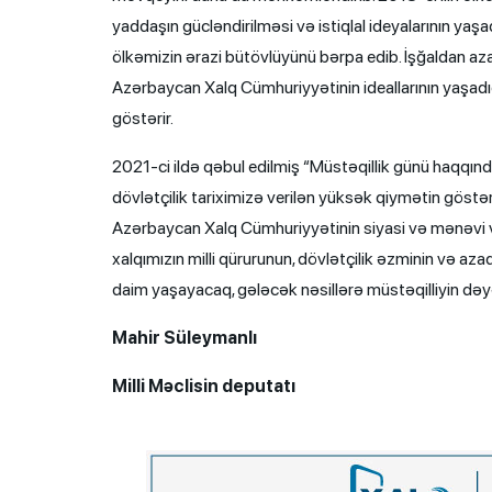
yaddaşın gücləndirilməsi və istiqlal ideyalarının yaş
ölkəmizin ərazi bütövlüyünü bərpa edib. İşğaldan a
Azərbaycan Xalq Cümhuriyyətinin ideallarının yaşadığın
göstərir.
2021-ci ildə qəbul edilmiş “Müstəqillik günü haqqın
dövlətçilik tariximizə verilən yüksək qiymətin göstə
Azərbaycan Xalq Cümhuriyyətinin siyasi və mənəvi va
xalqımızın milli qürurunun, dövlətçilik əzminin və a
daim yaşayacaq, gələcək nəsillərə müstəqilliyin dəyər
Mahir Süleymanlı
Milli Məclisin deputatı