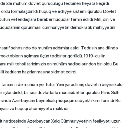
dətdə mühüm dövlət quruculuğu tədbirləri həyata keçirdi.
lli ordu formalaşdırıldı, hüquq və ədliyyə sistemi quruldu. Dövlət
ütün vətəndaşlara bərabər hüquqlar təmin edildi. Milli, dini və
hüquqlarının qorunması cümhuriyyətin demokratik mahiyyətini
arif sahəsində də mühüm addımlar atıldı. Tədrisin ana dilində
məktəblərin açılması üçün tədbirlər görüldü. 1919-cu ilin
sı milli təhsil tariximizin ən mühüm hadisələrindən biri oldu. Bu
li kadrların hazırlanmasına xidmət edirdi.
k tariximizdə mühüm yer tutur. Yeni yaradılmış dövlətin beynəlxalq
ləndirildi, bir sıra dövlətlərlə münasibətlər quruldu. Paris Sülh
sində Azərbaycan beynəlxalq hüququn subyekti kimi tanındı. Bu
yasi və hüquqi əhəmiyyətə malik idi.
ait nəticəsində Azərbaycan Xalq Cümhuriyyətinin fəaliyyəti uzun