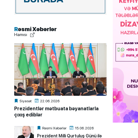
Rəsmi Xəbərlər
Hamısı
Siyasət
22.06.2026
Prezidentlər mətbuata bəyanatlarla
çıxış ediblər
Rəsmi Xəbərlər
15.06.2026
Prezident Milli Qurtuluş Günü ilə