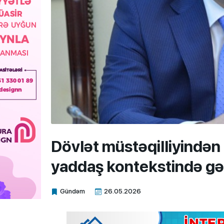
Dövlət müstəqilliyindən Ş
yaddaş kontekstində gə
Gündəm
26.05.2026
Xalq.Online