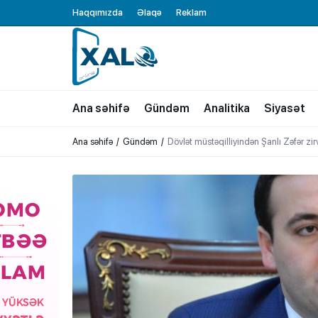
Haqqımızda
Əlaqə
Reklam
XALQ.ONLINE
ONLAYN PLATFORMA
Ana səhifə
Gündəm
Analitika
Siyasət
Ana səhifə
Gündəm
Dövlət müstəqilliyindən Şanlı Zəfər zir