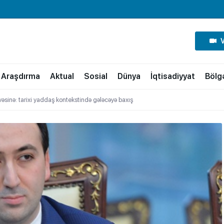
Araşdırma
Aktual
Sosial
Dünya
İqtisadiyyat
Bölg
vəsinə: tarixi yaddaş kontekstində gələcəyə baxış