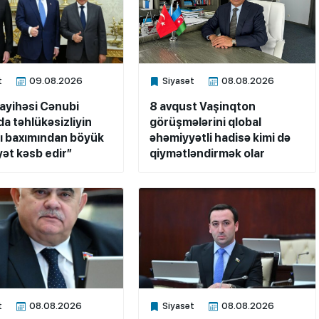
t
09.08.2026
Siyasət
08.08.2026
ne
Xalq.Online
layihəsi Cənubi
8 avqust Vaşinqton
a təhlükəsizliyin
görüşmələrini qlobal
ı baxımından böyük
əhəmiyyətli hadisə kimi də
ət kəsb edir”
qiymətləndirmək olar
t
08.08.2026
Siyasət
08.08.2026
ne
Xalq.Online