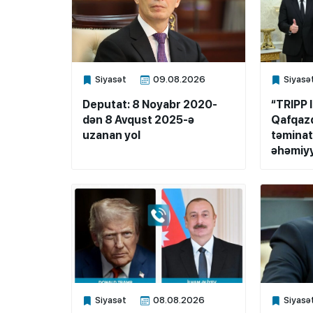
Siyasət
09.08.2026
Siyasə
Xalq.Online
Xalq.Onli
Deputat: 8 Noyabr 2020-
“TRIPP 
dən 8 Avqust 2025-ə
Qafqazd
uzanan yol
təminat
əhəmiyy
Siyasət
08.08.2026
Siyasə
Xalq.Online
Xalq.Onli