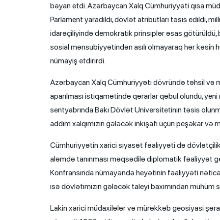
bəyan etdi. Azərbaycan Xalq Cümhuriyyəti qısa müd
Parlament yaradıldı, dövlət atributları təsis edildi, mi
idarəçiliyində demokratik prinsiplər əsas götürüldü, b
sosial mənsubiyyətindən asılı olmayaraq hər kəsin 
nümayiş etdirirdi.
Azərbaycan Xalq Cümhuriyyəti dövründə təhsil və ma
aparılması istiqamətində qərarlar qəbul olundu, yeni 
sentyabrında Bakı Dövlət Universitetinin təsis olunma
addım xalqımızın gələcək inkişafı üçün peşəkar və mil
Cümhuriyyətin xarici siyasət fəaliyyəti də dövlətçili
aləmdə tanınması məqsədilə diplomatik fəaliyyət geniş
Konfransında nümayəndə heyətinin fəaliyyəti nəticə
isə dövlətimizin gələcək taleyi baxımından mühüm si
Lakin xarici müdaxilələr və mürəkkəb geosiyasi şər