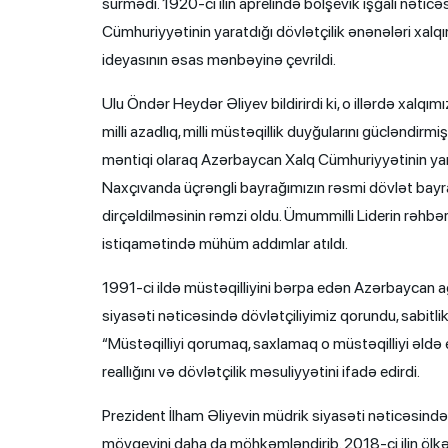
sürmədi. 1920-ci ilin aprelində bolşevik işğalı nəti
Cümhuriyyətinin yaratdığı dövlətçilik ənənələri xalqı
ideyasının əsas mənbəyinə çevrildi.
Ulu Öndər Heydər Əliyev bildirirdi ki, o illərdə xalqım
milli azadlıq, milli müstəqillik duyğularını gücləndirmiş
məntiqi olaraq Azərbaycan Xalq Cümhuriyyətinin yara
Naxçıvanda üçrəngli bayrağımızın rəsmi dövlət bayrağ
dirçəldilməsinin rəmzi oldu. Ümummilli Liderin rəhbə
istiqamətində mühüm addımlar atıldı.
1991-ci ildə müstəqilliyini bərpa edən Azərbaycan a
siyasəti nəticəsində dövlətçiliyimiz qorundu, sabitlik
“Müstəqilliyi qorumaq, saxlamaq o müstəqilliyi əldə
reallığını və dövlətçilik məsuliyyətini ifadə edirdi.
Prezident İlham Əliyevin müdrik siyasəti nəticəsin
mövqeyini daha da möhkəmləndirib. 2018-ci ilin ölkə