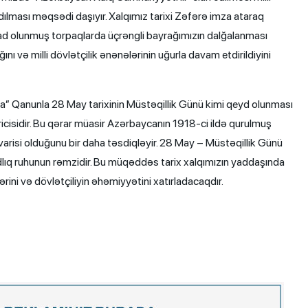
adılması məqsədi daşıyır. Xalqımız tarixi Zəfərə imza ataraq
zad olunmuş torpaqlarda üçrəngli bayrağımızın dalğalanması
ı və milli dövlətçilik ənənələrinin uğurla davam etdirildiyini
da” Qanunla 28 May tarixinin Müstəqillik Günü kimi qeyd olunması
ricisidir. Bu qərar müasir Azərbaycanın 1918-ci ildə qurulmuş
risi olduğunu bir daha təsdiqləyir. 28 May – Müstəqillik Günü
zadlıq ruhunun rəmzidir. Bu müqəddəs tarix xalqımızın yaddaşında
ini və dövlətçiliyin əhəmiyyətini xatırladacaqdır.