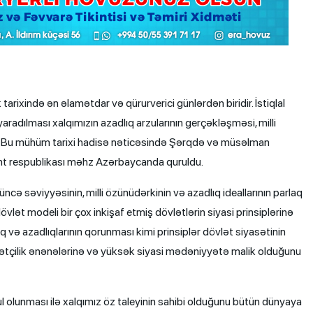
tarixində ən əlamətdar və qürurverici günlərdən biridir. İstiqlal
adılması xalqımızın azadlıq arzularının gerçəkləşməsi, milli
du. Bu mühüm tarixi hadisə nəticəsində Şərqdə və müsəlman
ent respublikası məhz Azərbaycanda quruldu.
cə səviyyəsinin, milli özünüdərkinin və azadlıq ideallarının parlaq
lət modeli bir çox inkişaf etmiş dövlətlərin siyasi prinsiplərinə
quq və azadlıqlarının qorunması kimi prinsiplər dövlət siyasətinin
övlətçilik ənənələrinə və yüksək siyasi mədəniyyətə malik olduğunu
 olunması ilə xalqımız öz taleyinin sahibi olduğunu bütün dünyaya