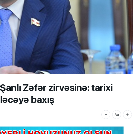
anlı Zəfər zirvəsinə: tarixi
ləcəyə baxış