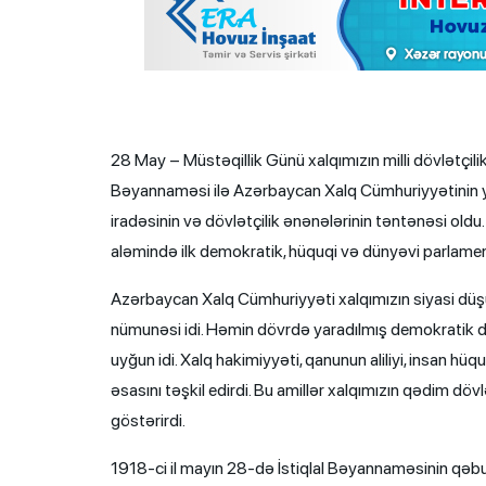
28 May – Müstəqillik Günü xalqımızın milli dövlətçilik 
Bəyannaməsi ilə Azərbaycan Xalq Cümhuriyyətinin yar
iradəsinin və dövlətçilik ənənələrinin təntənəsi ol
aləmində ilk demokratik, hüquqi və dünyəvi parlam
Azərbaycan Xalq Cümhuriyyəti xalqımızın siyasi düşün
nümunəsi idi. Həmin dövrdə yaradılmış demokratik döv
uyğun idi. Xalq hakimiyyəti, qanunun aliliyi, insan hü
əsasını təşkil edirdi. Bu amillər xalqımızın qədim d
göstərirdi.
1918-ci il mayın 28-də İstiqlal Bəyannaməsinin qəbul