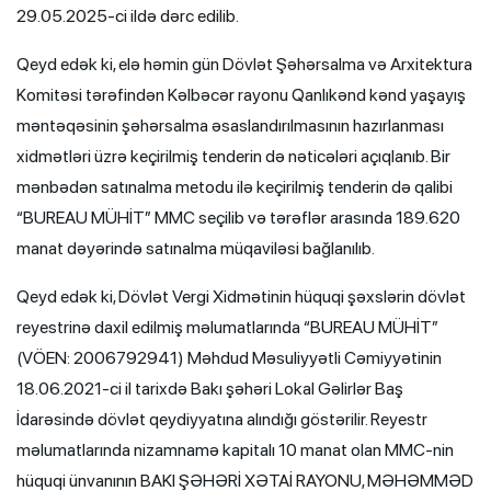
29.05.2025-ci ildə dərc edilib.
Qeyd edək ki, elə həmin gün Dövlət Şəhərsalma və Arxitektura
Komitəsi tərəfindən Kəlbəcər rayonu Qanlıkənd kənd yaşayış
məntəqəsinin şəhərsalma əsaslandırılmasının hazırlanması
xidmətləri üzrə keçirilmiş tenderin də nəticələri açıqlanıb. Bir
mənbədən satınalma metodu ilə keçirilmiş tenderin də qalibi
“BUREAU MÜHİT” MMC seçilib və tərəflər arasında 189.620
manat dəyərində satınalma müqaviləsi bağlanılıb.
Qeyd edək ki, Dövlət Vergi Xidmətinin hüquqi şəxslərin dövlət
reyestrinə daxil edilmiş məlumatlarında “BUREAU MÜHİT”
(VÖEN: 2006792941) Məhdud Məsuliyyətli Cəmiyyətinin
18.06.2021-ci il tarixdə Bakı şəhəri Lokal Gəlirlər Baş
İdarəsində dövlət qeydiyyatına alındığı göstərilir. Reyestr
məlumatlarında nizamnamə kapitalı 10 manat olan MMC-nin
hüquqi ünvanının BAKI ŞƏHƏRİ XƏTAİ RAYONU, MƏHƏMMƏD