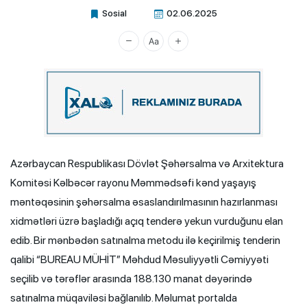
Sosial
02.06.2025
Xalq.Online
Azərbaycan Respublikası Dövlət Şəhərsalma və Arxitektura
Komitəsi Kəlbəcər rayonu Məmmədsəfi kənd yaşayış
məntəqəsinin şəhərsalma əsaslandırılmasının hazırlanması
xidmətləri üzrə başladığı açıq tenderə yekun vurduğunu elan
edib. Bir mənbədən satınalma metodu ilə keçirilmiş tenderin
qalibi “BUREAU MÜHİT” Məhdud Məsuliyyətli Cəmiyyəti
seçilib və tərəflər arasında 188.130 manat dəyərində
satınalma müqaviləsi bağlanılıb. Məlumat portalda