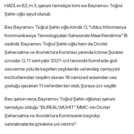
HADİ, ev.82, m.3, qanuni təmsilçisi kimi isə Bayramov Toğrul
Şahin oğlu qeyd olunub.
Bəs Bayramov Toğrul Şahin oğlu kimdir. O, “Ulduz İnformasiya
Kommunikasiya Texnologiyaları Sahəsində Maarifləndirmə” İB
sədridir. Bayramov Toğrul Şahin oğlu həm də Dövlət
Şəhərsalma və Arxitektura Komitəsi yanında İctimai Şuranın
üzvüdür. O, 11 sentyabr 2021-ci il tarixində Komitədə gizli
səsvermə yolu ilə keçirilən seçkilərdə vətəndaş cəmiyyəti
institutlarından təqdim olunan 18 namizəd arasından səs
çoxluğu qazanan 11 nəfərdən biri olub, Şuraya üzv seçilib.
Bəs qanun necə, Bayramov Toğrul Şahin oğlunun qanuni
təmsilçisi olduğu “BUREAU MÜHİT” MMC-nin Dövlət
Şəhərsalma və Arxitektura Komitəsinin keçirdiyi
satınalmalarda iştirakına yol verirmi?