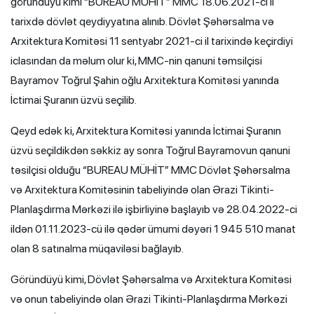
göründüyü kimi “BUREAU MÜHİT” MMC 18.06.2021-ci il
tarixdə dövlət qeydiyyatına alınıb. Dövlət Şəhərsalma və
Arxitektura Komitəsi 11 sentyabr 2021-ci il tarixində keçirdiyi
iclasından da məlum olur ki, MMC-nin qanuni təmsilçisi
Bayramov Toğrul Şahin oğlu Arxitektura Komitəsi yanında
İctimai Şuranın üzvü seçilib.
Qeyd edək ki, Arxitektura Komitəsi yanında İctimai Şuranın
üzvü seçildikdən səkkiz ay sonra Toğrul Bayramovun qanuni
təsilçisi olduğu “BUREAU MÜHİT” MMC Dövlət Şəhərsalma
və Arxitektura Komitəsinin tabeliyində olan Ərazi Tikinti-
Planlaşdırma Mərkəzi ilə işbirliyinə başlayıb və 28.04.2022-ci
ildən 01.11.2023-cü ilə qədər ümumi dəyəri 1 945 510 manat
olan 8 satınalma müqaviləsi bağlayıb.
Göründüyü kimi, Dövlət Şəhərsalma və Arxitektura Komitəsi
və onun tabeliyində olan Ərazi Tikinti-Planlaşdırma Mərkəzi