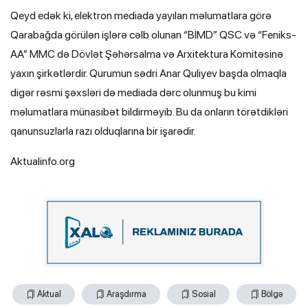
Qeyd edək ki, elektron mediada yayılan məlumatlara görə
Qarabağda görülən işlərə cəlb olunan “BİMD” QSC və “Feniks-
AA” MMC də Dövlət Şəhərsalma və Arxitektura Komitəsinə
yaxın şirkətlərdir. Qurumun sədri Anar Quliyev başda olmaqla
digər rəsmi şəxsləri də mediada dərc olunmuş bu kimi
məlumatlara münasibət bildirməyib. Bu da onların törətdikləri
qanunsuzlarla razı olduqlarına bir işarədir.
Aktualinfo.org
Aktual
Araşdırma
Sosial
Bölgə