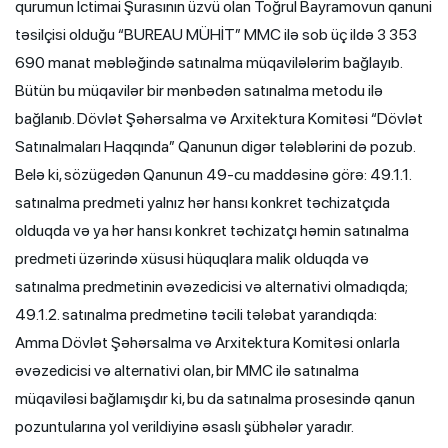
qurumun İctimai Şurasının üzvü olan Toğrul Bayramovun qanuni
təsilçisi olduğu “BUREAU MÜHİT” MMC ilə sob üç ildə 3 353
690 manat məbləğində satınalma müqavilələrim bağlayıb.
Bütün bu müqavilər bir mənbədən satınalma metodu ilə
bağlanıb. Dövlət Şəhərsalma və Arxitektura Komitəsi “Dövlət
Satınalmaları Haqqında” Qanunun digər tələblərini də pozub.
Belə ki, sözügedən Qanunun 49-cu maddəsinə görə: 49.1.1.
satınalma predmeti yalnız hər hansı konkret təchizatçıda
olduqda və ya hər hansı konkret təchizatçı həmin satınalma
predmeti üzərində xüsusi hüquqlara malik olduqda və
satınalma predmetinin əvəzedicisi və alternativi olmadıqda;
49.1.2. satınalma predmetinə təcili tələbat yarandıqda:
Amma Dövlət Şəhərsalma və Arxitektura Komitəsi onlarla
əvəzedicisi və alternativi olan, bir MMC ilə satınalma
müqaviləsi bağlamışdır ki, bu da satınalma prosesində qanun
pozuntularına yol verildiyinə əsaslı şübhələr yaradır.