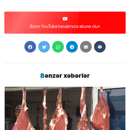
Bizim YouTube kanalımıza abunə olun
Bənzər xəbərlər