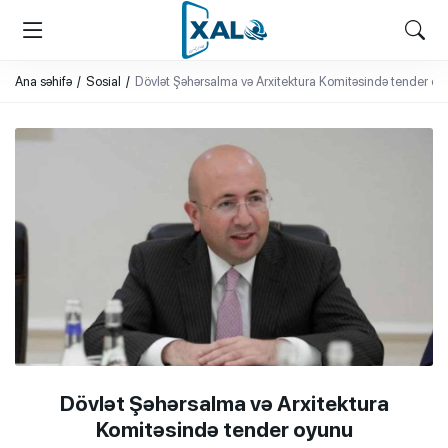
XALQ.ONLINE
ONLAYN PLATFORMA
Ana səhifə
Sosial
Dövlət Şəhərsalma və Arxitektura Komitəsində tender oy
Dövlət Şəhərsalma və Arxitektura
Komitəsində tender oyunu