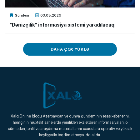
Xalq.Online
Gündəm
03.08.2026
“Dənizçilik” informasiya sistemi yaradılacaq
DAHA ÇOX YÜKLƏ
Xalq.Online
Xalq.Online bloqu Azərbaycan və dünya gündəminin əsas xəbərlərini,
həmçinin müxtəlif sahələrdə yenilikləri əks etdirən informasiyaları, o
Onlayn Platforma
cümlədən, təhlil və araşdırma materiallarını oxuculara operativ və yüksək
keyfiyyətlə təqdim etməyə iddialıdır.