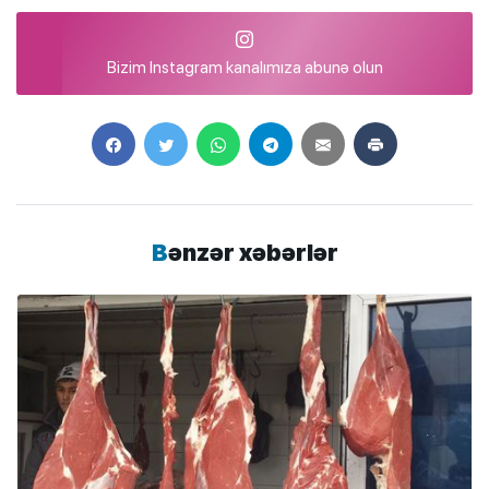
Bizim Instagram kanalımıza abunə olun
Bənzər xəbərlər