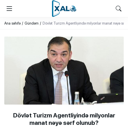
XALQ.ONLINE
ONLAYN PLATFORMA
Ana səhifə
Gündəm
Dövlət Turizm Agentliyində milyonlar manat nəyə sərf
Dövlət Turizm Agentliyində milyonlar
manat nəyə sərf olunub?