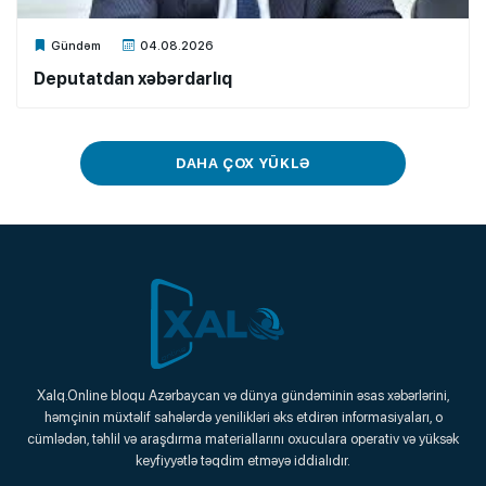
Xalq.Online
Gündəm
04.08.2026
Deputatdan xəbərdarlıq
DAHA ÇOX YÜKLƏ
Xalq.Online
Xalq.Online bloqu Azərbaycan və dünya gündəminin əsas xəbərlərini,
həmçinin müxtəlif sahələrdə yenilikləri əks etdirən informasiyaları, o
Onlayn Platforma
cümlədən, təhlil və araşdırma materiallarını oxuculara operativ və yüksək
keyfiyyətlə təqdim etməyə iddialıdır.