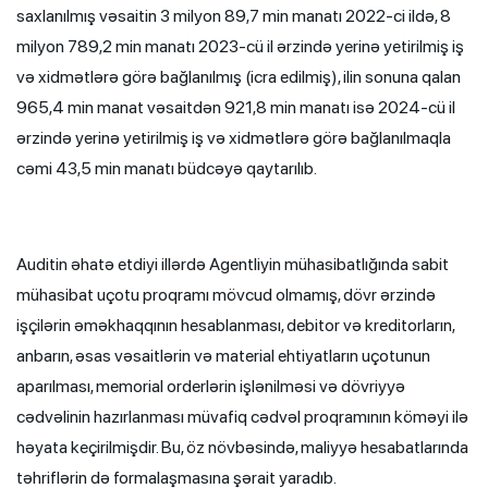
saxlanılmış vəsaitin 3 milyon 89,7 min manatı 2022-ci ildə, 8
milyon 789,2 min manatı 2023-cü il ərzində yerinə yetirilmiş iş
və xidmətlərə görə bağlanılmış (icra edilmiş), ilin sonuna qalan
965,4 min manat vəsaitdən 921,8 min manatı isə 2024-cü il
ərzində yerinə yetirilmiş iş və xidmətlərə görə bağlanılmaqla
cəmi 43,5 min manatı büdcəyə qaytarılıb.
Auditin əhatə etdiyi illərdə Agentliyin mühasibatlığında sabit
mühasibat uçotu proqramı mövcud olmamış, dövr ərzində
işçilərin əməkhaqqının hesablanması, debitor və kreditorların,
anbarın, əsas vəsaitlərin və material ehtiyatların uçotunun
aparılması, memorial orderlərin işlənilməsi və dövriyyə
cədvəlinin hazırlanması müvafiq cədvəl proqramının köməyi ilə
həyata keçirilmişdir. Bu, öz növbəsində, maliyyə hesabatlarında
təhriflərin də formalaşmasına şərait yaradıb.