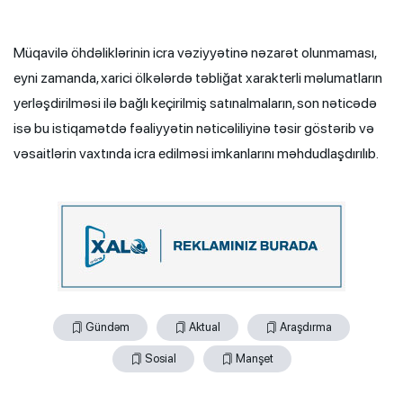
Müqavilə öhdəliklərinin icra vəziyyətinə nəzarət olunmaması,
eyni zamanda, xarici ölkələrdə təbliğat xarakterli məlumatların
yerləşdirilməsi ilə bağlı keçirilmiş satınalmaların, son nəticədə
isə bu istiqamətdə fəaliyyətin nəticəliliyinə təsir göstərib və
vəsaitlərin vaxtında icra edilməsi imkanlarını məhdudlaşdırılıb.
Gündəm
Aktual
Araşdırma
Sosial
Manşet