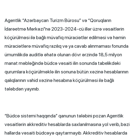
Agentlik “Azərbaycan Turizm Bürosu” və “Qoruqların
İdarəetmə Mərkəzi”nə 2023-2024-cü illər üzrə vəsaitlərin
köçürülməsi ilə bağlı müvafiq müraciətlər edilməsi və həmin
müraciətlərə müvafiq razılıq və ya cavab alınmaması fonunda
ümumilikdə auditlə əhatə olunan dövr ərzində 18,5 milyon
manat məbləğində büdcə vəsaiti ilin sonunda tabelikdəki
qurumlara köçürülməklə ilin sonuna bütün xəzinə hesablarının
qalıqlarının vahid xəzinə hesabına köçürülməsi ilə bağlı
tələbdən yayınıb.
“Büdcə sistemi haqqında” qanunun tələbini pozan Agentlik
vəsaitlərin akkreditiv hesablarda saxlanılmasına yol verib, bəzi
hallarda vəsaiti büdcəyə qaytarmayıb. Akkreditiv hesablarda