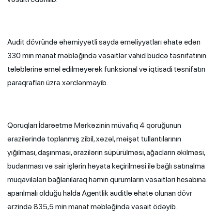
Audit dövründə əhəmiyyətli sayda əməliyyatları əhatə edən
330 min manat məbləğində vəsaitlər vahid büdcə təsnifatının
tələblərinə əməl edilməyərək funksional və iqtisadi təsnifatın
paraqrafları üzrə xərclənməyib.
Qoruqları İdarəetmə Mərkəzinin müvafiq 4 qoruğunun
ərazilərində toplanmış zibil, xəzəl, məişət tullantılarının
yığılması, daşınması, ərazilərin süpürülməsi, ağacların əkilməsi,
budanması və sair işlərin həyata keçirilməsi ilə bağlı satınalma
müqavilələri bağlanılaraq həmin qurumların vəsaitləri hesabına
aparılmalı olduğu halda Agentlik auditlə əhatə olunan dövr
ərzində 835,5 min manat məbləğində vəsait ödəyib.