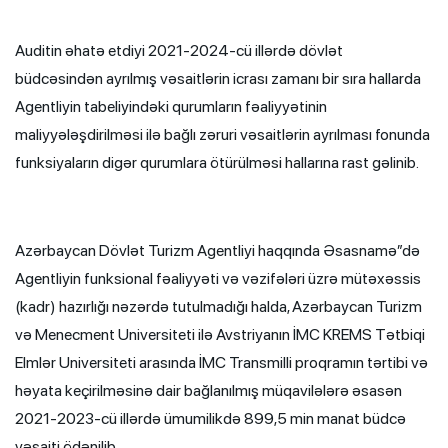
Auditin əhatə etdiyi 2021-2024-cü illərdə dövlət
büdcəsindən ayrılmış vəsaitlərin icrası zamanı bir sıra hallarda
Agentliyin tabeliyindəki qurumların fəaliyyətinin
maliyyələşdirilməsi ilə bağlı zəruri vəsaitlərin ayrılması fonunda
funksiyaların digər qurumlara ötürülməsi hallarına rast gəlinib.
Azərbaycan Dövlət Turizm Agentliyi haqqında Əsasnamə”də
Agentliyin funksional fəaliyyəti və vəzifələri üzrə mütəxəssis
(kadr) hazırlığı nəzərdə tutulmadığı halda, Azərbaycan Turizm
və Menecment Universiteti ilə Avstriyanın İMC KREMS Tətbiqi
Elmlər Universiteti arasında İMC Transmilli proqramın tərtibi və
həyata keçirilməsinə dair bağlanılmış müqavilələrə əsasən
2021-2023-cü illərdə ümumilikdə 899,5 min manat büdcə
vəsaiti ödənilib.