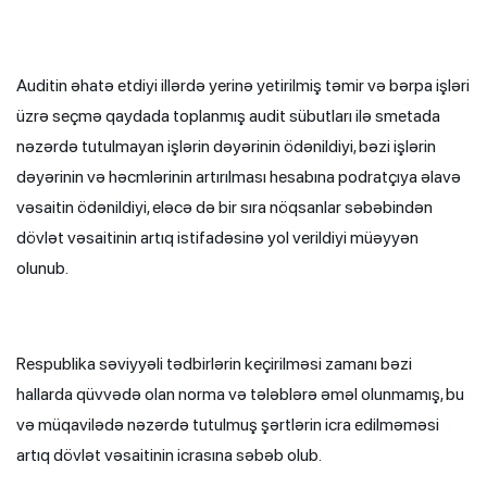
Auditin əhatə etdiyi illərdə yerinə yetirilmiş təmir və bərpa işləri
üzrə seçmə qaydada toplanmış audit sübutları ilə smetada
nəzərdə tutulmayan işlərin dəyərinin ödənildiyi, bəzi işlərin
dəyərinin və həcmlərinin artırılması hesabına podratçıya əlavə
vəsaitin ödənildiyi, eləcə də bir sıra nöqsanlar səbəbindən
dövlət vəsaitinin artıq istifadəsinə yol verildiyi müəyyən
olunub.
Respublika səviyyəli tədbirlərin keçirilməsi zamanı bəzi
hallarda qüvvədə olan norma və tələblərə əməl olunmamış, bu
və müqavilədə nəzərdə tutulmuş şərtlərin icra edilməməsi
artıq dövlət vəsaitinin icrasına səbəb olub.