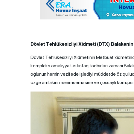
Dövlət Təhlükəsizliyi Xidməti (DTX) Balakənin 
Dövlət Təhlükəsizliyi Xidmətinin Mətbuat xidməti
kompleks əməliyyat-istintaq tədbirləri zamanı Bala
oğlunun həmin vəzifədə işlədiyi müddətdə öz qulluq
özgə əmlakını mənimsəməsinə və çoxsaylı korrupsiy