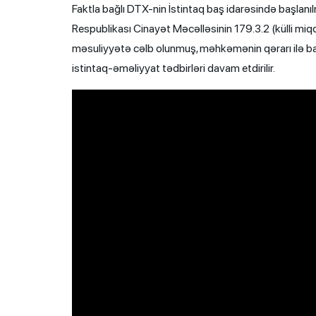
Faktla bağlı DTX-nin İstintaq baş idarəsində başlanı
Respublikası Cinayət Məcəlləsinin 179.3.2 (külli mi
məsuliyyətə cəlb olunmuş, məhkəmənin qərarı ilə bar
istintaq-əməliyyat tədbirləri davam etdirilir.