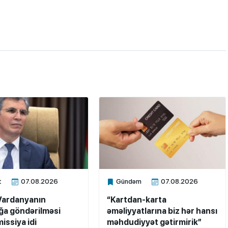
t
07.08.2026
Gündəm
07.08.2026
ne
Xalq.Online
Vardanyanın
“Kartdan-karta
a göndərilməsi
əməliyyatlarına biz hər hansı
issiya idi
məhdudiyyət gətirmirik”