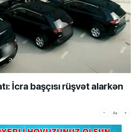
ı: İcra başçısı rüşvət alarkən