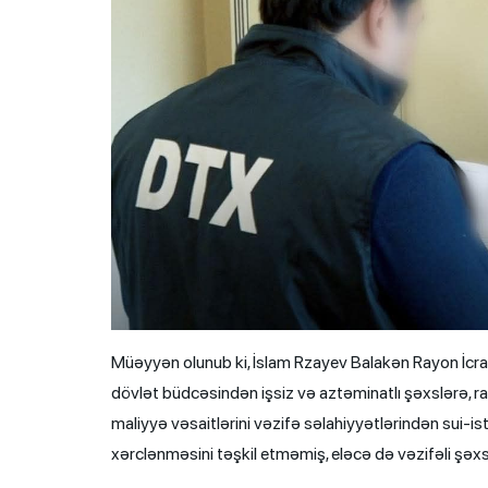
Müəyyən olunub ki, İslam Rzayev Balakən Rayon İcra
dövlət büdcəsindən işsiz və aztəminatlı şəxslərə, ra
maliyyə vəsaitlərini vəzifə səlahiyyətlərindən sui-i
xərclənməsini təşkil etməmiş, eləcə də vəzifəli şəxs