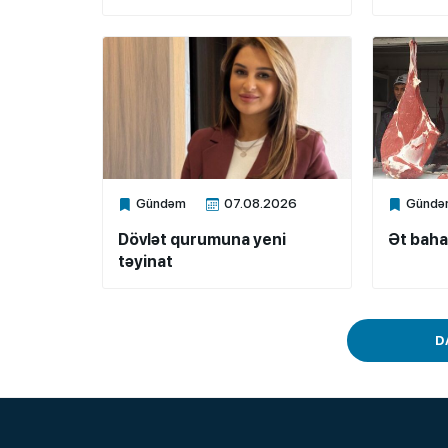
Gündəm
07.08.2026
Gündə
Xalq.Online
Xalq.Onli
Dövlət qurumuna yeni
Ət baha
təyinat
D