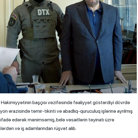
 Hakimiyyətinin başçısı vəzifəsində fəaliyyət göstərdiyi dövrdə
yon ərazisində təmir-tikinti və abadlıq-quruculuq işlərinə ayrılmış
stifadə edərək mənimsəmiş, belə vəsaitlərin təyinatı üzrə
lərdən və iş adamlarından rüşvət alıb.