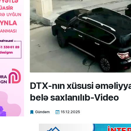
DTX-nın xüsusi əməliyyat
belə saxlanılıb-Video
Gündəm
15.12.2025
Xalq.Online