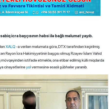
sabiq icra başçısının həbsi ilə bağlı məlumat yayıb.
ndən
XALQ
-a verilən məlumata görə, DTX tərəfindən keçirilmiş
kən Rayon İcra Hakimiyyətinin başçısı olmuş Rzayev İslam Vahid
 mövqeyindən istifadə etməklə, ona etibar edilmiş külli miqdarda
a cinayətlərinə
yol
verməsinə əsaslı şübhələr yaranıb.