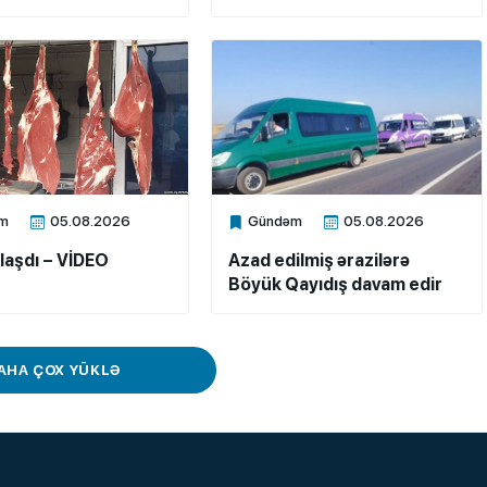
m
05.08.2026
Gündəm
05.08.2026
ne
Xalq.Online
laşdı – VİDEO
Azad edilmiş ərazilərə
Böyük Qayıdış davam edir
AHA ÇOX YÜKLƏ