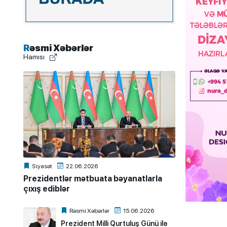
Rəsmi Xəbərlər
Hamısı
Siyasət
22.06.2026
Prezidentlər mətbuata bəyanatlarla
çıxış ediblər
Rəsmi Xəbərlər
15.06.2026
Prezident Milli Qurtuluş Günü ilə