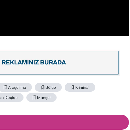
Araşdırma
Bölgə
Kriminal
on Dəqiqə
Manşet