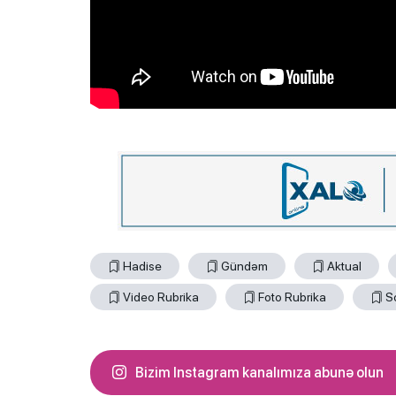
Hadise
Gündəm
Aktual
Video Rubrika
Foto Rubrika
S
Bizim Instagram kanalımıza abunə olun