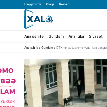
Haqqımızda
Əlaqə
Reklam
XALQ.ONLINE
ONLAYN PLATFORMA
Ana səhifə
Gündəm
Analitika
Siyasət
Ana səhifə
Gündəm
DTX-nın xüsusi əməliyyatı: İcra başçısı