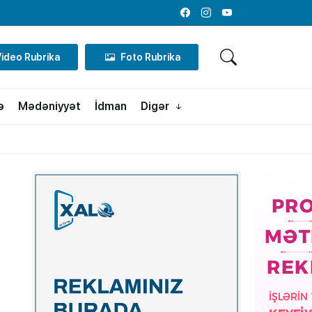
Facebook
Instagram
Youtube
Video Rubrika
Foto Rubrika
ə
Mədəniyyət
İdman
Digər