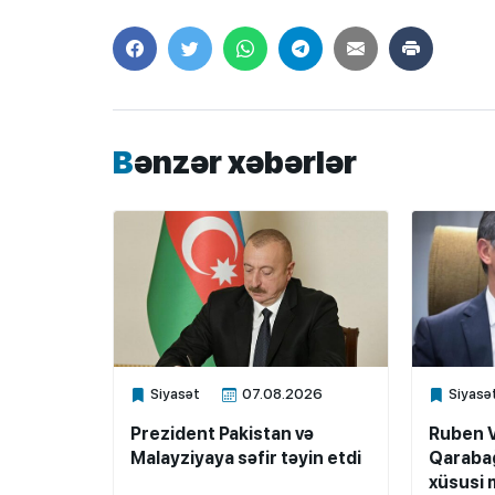
Bənzər xəbərlər
Siyasət
07.08.2026
Siyasə
Xalq.Online
Xalq.Onli
Prezident Pakistan və
Ruben 
Malayziyaya səfir təyin etdi
Qarabağ
xüsusi m