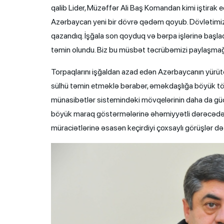
qalib Lider, Müzəffər Ali Baş Komandan kimi iştirak ed
Azərbaycan yeni bir dövrə qədəm qoyub. Dövlətimiz
qazandıq. İşğala son qoyduq və bərpa işlərinə başla
təmin olundu. Biz bu müsbət təcrübəmizi paylaşmağa
Torpaqlarını işğaldan azad edən Azərbaycanın yürüt
sülhü təmin etməklə bərabər, əməkdaşlığa böyük töhf
münasibətlər sistemindəki mövqelərinin daha da güc
böyük maraq göstərmələrinə əhəmiyyətli dərəcədə təs
müraciətlərinə əsasən keçirdiyi çoxsaylı görüşlər də