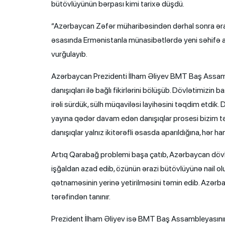
bütövlüyünün bərpası kimi tarixə düşdü.
“Azərbaycan Zəfər müharibəsindən dərhal sonra ərazi
əsasında Ermənistanla münasibətlərdə yeni səhifə a
vurğulayıb.
Azərbaycan Prezidenti İlham Əliyev BMT Baş Assambl
danışıqları ilə bağlı fikirlərini bölüşüb. Dövlətimizin
irəli sürdük, sülh müqaviləsi layihəsini təqdim etdik.
yayına qədər davam edən danışıqlar prosesi bizim t
danışıqlar yalnız ikitərəfli əsasda aparıldığına, hər 
Artıq Qarabağ problemi başa çatıb, Azərbaycan dö
işğaldan azad edib, özünün ərazi bütövlüyünə nail o
qətnaməsinin yerinə yetirilməsini təmin edib. Azərbay
tərəfindən tanınır.
Prezident İlham Əliyev isə BMT Baş Assambleyasının