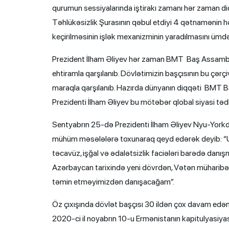
qurumun sessiyalarında iştirakı zamanı hər zaman di
Təhlükəsizlik Şurasının qəbul etdiyi 4 qətnamənin hə
keçirilməsinin işlək mexanizminin yaradılmasını ümd
Prezident İlham Əliyev hər zaman BMT Baş Assamble
ehtiramla qarşılanıb. Dövlətimizin başçısının bu çərçiv
maraqla qarşılanıb. Hazırda dünyanın diqqəti BMT 
Prezidenti İlham Əliyev bu mötəbər qlobal siyasi tədb
Sentyabrın 25-də Prezidenti İlham Əliyev Nyu-Yorkd
mühüm məsələlərə toxunaraq qeyd edərək deyib: “Uz
təcavüz, işğal və ədalətsizlik faciələri barədə dan
Azərbaycan tarixində yeni dövrdən, Vətən müharibəsi
təmin etməyimizdən danışacağam”.
Öz çıxışında dövlət başçısı 30 ildən çox davam edən
2020-ci il noyabrın 10-u Ermənistanın kapitulyasiyas