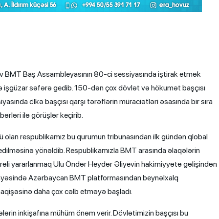
ev BMT Baş Assambleyasının 80-ci sessiyasında iştirak etmək
nə işgüzar səfərə gedib. 150-dən çox dövlət və hökumət başçısı
asında ölkə başçısı qarşı tərəflərin müraciətləri əsasında bir sıra
ərləri ilə görüşlər keçirib.
vü olan respublikamız bu qurumun tribunasından ilk gündən qlobal
 edilməsinə yönəldib. Respublikamızla BMT arasında əlaqələrin
ərəli yararlanmaq Ulu Öndər Heydər Əliyevin hakimiyyətə gəlişindən
 sayəsində Azərbaycan BMT platformasından beynəlxalq
aqişəsinə daha çox cəlb etməyə başladı.
ələrin inkişafına mühüm önəm verir. Dövlətimizin başçısı bu