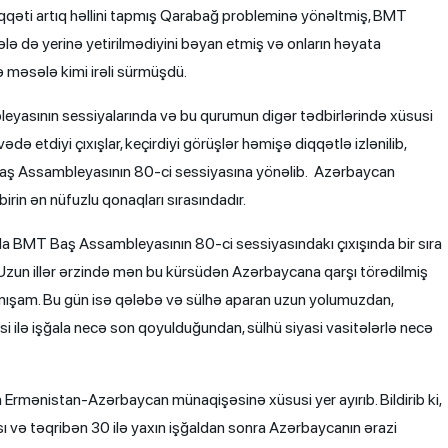
qqəti artıq həllini tapmış Qarabağ probleminə yönəltmiş, BMT
lə də yerinə yetirilmədiyini bəyan etmiş və onların həyata
ə məsələ kimi irəli sürmüşdü.
yasının sessiyalarında və bu qurumun digər tədbirlərində xüsusi
ədə etdiyi çıxışlar, keçirdiyi görüşlər həmişə diqqətlə izlənilib,
Baş Assambleyasının 80-ci sessiyasına yönəlib. Azərbaycan
irin ən nüfuzlu qonaqları sırasındadır.
a BMT Baş Assambleyasının 80-ci sessiyasındakı çıxışında bir sıra
un illər ərzində mən bu kürsüdən Azərbaycana qarşı törədilmiş
ışmışam. Bu gün isə qələbə və sülhə aparan uzun yolumuzdan,
 ilə işğala necə son qoyulduğundan, sülhü siyasi vasitələrlə necə
 Ermənistan-Azərbaycan münaqişəsinə xüsusi yer ayırıb. Bildirib ki,
ı və təqribən 30 ilə yaxın işğaldan sonra Azərbaycanın ərazi