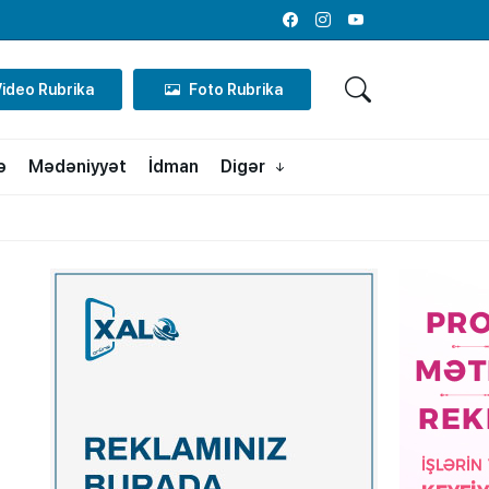
Facebook
Instagram
Youtube
Video Rubrika
Foto Rubrika
ə
Mədəniyyət
İdman
Digər