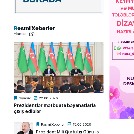
Rəsmi Xəbərlər
Hamısı
Siyasət
22.06.2026
Prezidentlər mətbuata bəyanatlarla
çıxış ediblər
Rəsmi Xəbərlər
15.06.2026
Prezident Milli Qurtuluş Günü ilə