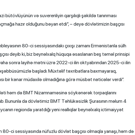
 bütövlüyünün və suverenliyin qarşılıqlı şəkildə tanınması
çmağa hazır olduğunu bəyan etdi”, – deyə dövlətimizin başçısı
eyasının 80-ci sessiyasındakı çıxışı zamanı Ermənistanla sülh
 başçısı deyib ki, biz beynəlxalq hüquqa əsaslanan beş təməl prinsipi
 Daha sonra layihə mətni üzrə 2022-ci ilin oktyabrından 2025-ci ilin
əşəbbüsümüzlə başladı. Müxtəlif təxribatlara baxmayaraq,
hansı bir kənar müdaxilə olmadığına görə müsbət nəticələr verdi”.
vləti həm də BMT Nizamnaməsinə söykənərək torpaqlarını
lub. Bununla da dövlətimiz BMT Təhlükəsizlik Şurasının məlum 4
canın regionda yaratdığı yeni reallıqlar beynəlxalq ictimaiyyət
 80-ci sessiyasında nüfuzlu dövlət başçısı olmaqla yanaşı, həm də