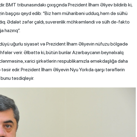
ir. BMT tribunasındakı çıxışçında Prezident İlham Əliyev bildirib ki,
in başçısı qeyd edib: “Biz həm müharibəni udduq, həm də sülhü
dıq. Ədalət zəfər çaldı, suverenlik möhkəmləndi və sülh de-fakto
 hazırıq”.
düyü uğurlu siyasət və Prezident İlham Əliyevin nüfuzu bölgədə
ələr verir. Əlbəttə ki, bütün bunlar Azərbaycanın beynəlxalq
lənməsinə, xarici şirkətlərin respublikamızla əməkdaşlığa daha
ir edir. Prezident İlham Əliyevin Nyu Yorkda qarşı tərəflərin
 bunu təsdiqləyir.