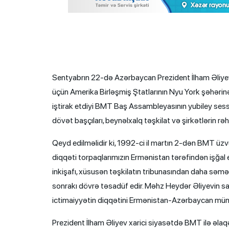
Sentyabrın 22-də Azərbaycan Prezident İlham Əliy
üçün Amerika Birləşmiş Ştatlarının Nyu York şəhəri
iştirak etdiyi BMT Baş Assambleyasının yubiley sessiy
dövət başçıları, beynəlxalq təşkilat və şirkətlərin rəhb
Qeyd edilməlidir ki, 1992-ci il martın 2-dən BMT üz
diqqəti torpaqlarımızın Ermənistan tərəfindən işğal
inkişafı, xüsusən təşkilatın tribunasından daha səm
sonrakı dövrə təsadüf edir. Məhz Heydər Əliyevin
ictimaiyyətin diqqətini Ermənistan-Azərbaycan mün
Prezident İlham Əliyev xarici siyasətdə BMT ilə əlaq