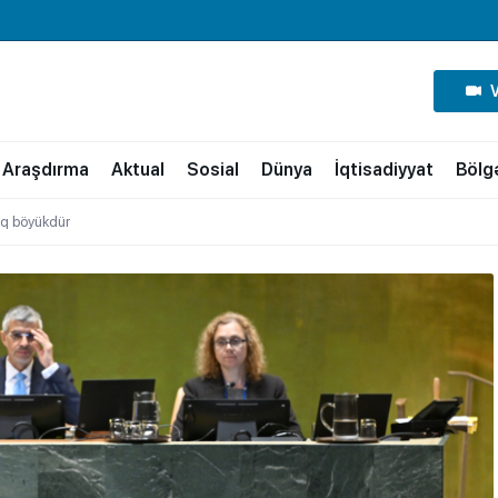
Araşdırma
Aktual
Sosial
Dünya
İqtisadiyyat
Bölg
aq böyükdür