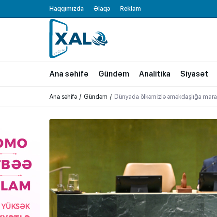
Haqqımızda
Əlaqə
Reklam
XALQ.ONLINE
ONLAYN PLATFORMA
Ana səhifə
Gündəm
Analitika
Siyasət
Ana səhifə
Gündəm
Dünyada ölkəmizlə əməkdaşlığa mar