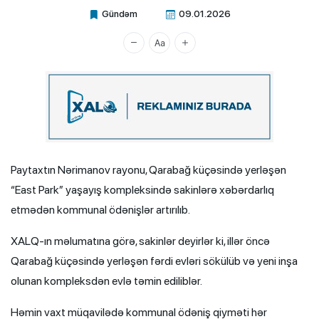
Gündəm
09.01.2026
Xalq.Online
Paytaxtın Nərimanov rayonu, Qarabağ küçəsində yerləşən
“East Park” yaşayış kompleksində sakinlərə xəbərdarlıq
etmədən kommunal ödənişlər artırılıb.
XALQ-ın məlumatına görə, sakinlər deyirlər ki, illər öncə
Qarabağ küçəsində yerləşən fərdi evləri sökülüb və yeni inşa
olunan kompleksdən evlə təmin ediliblər.
Həmin vaxt müqavilədə kommunal ödəniş qiyməti hər