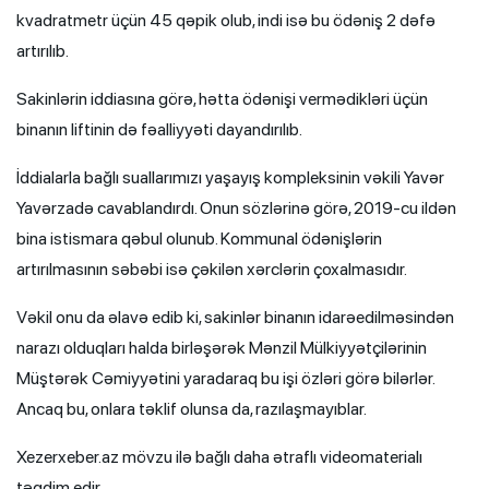
kvadratmetr üçün 45 qəpik olub, indi isə bu ödəniş 2 dəfə
artırılıb.
Sakinlərin iddiasına görə, hətta ödənişi vermədikləri üçün
binanın liftinin də fəalliyyəti dayandırılıb.
İddialarla bağlı suallarımızı yaşayış kompleksinin vəkili Yavər
Yavərzadə cavablandırdı. Onun sözlərinə görə, 2019-cu ildən
bina istismara qəbul olunub. Kommunal ödənişlərin
artırılmasının səbəbi isə çəkilən xərclərin çoxalmasıdır.
Vəkil onu da əlavə edib ki, sakinlər binanın idarəedilməsindən
narazı olduqları halda birləşərək Mənzil Mülkiyyətçilərinin
Müştərək Cəmiyyətini yaradaraq bu işi özləri görə bilərlər.
Ancaq bu, onlara təklif olunsa da, razılaşmayıblar.
Xezerxeber.az mövzu ilə bağlı daha ətraflı videomaterialı
təqdim edir.