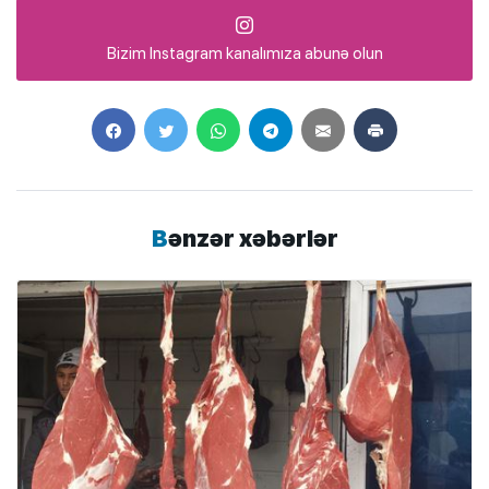
Bizim Instagram kanalımıza abunə olun
Bənzər xəbərlər