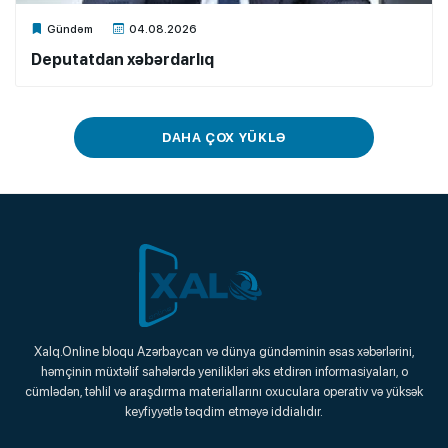
Xalq.Online
Gündəm
04.08.2026
Deputatdan xəbərdarlıq
DAHA ÇOX YÜKLƏ
Xalq.Online
Xalq.Online bloqu Azərbaycan və dünya gündəminin əsas xəbərlərini,
həmçinin müxtəlif sahələrdə yenilikləri əks etdirən informasiyaları, o
Onlayn Platforma
cümlədən, təhlil və araşdırma materiallarını oxuculara operativ və yüksək
keyfiyyətlə təqdim etməyə iddialıdır.