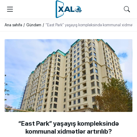
XALQ.ONLINE
ONLAYN PLATFORMA
Ana səhifə
Gündəm
“East Park” yaşayış kompleksində kommunal xidmətlər a
“East Park” yaşayış kompleksində
kommunal xidmətlər artırılıb?