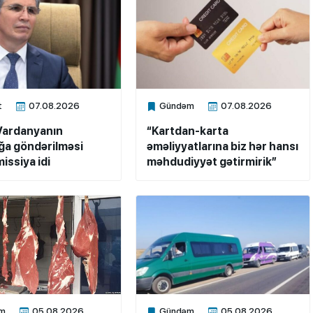
t
07.08.2026
Gündəm
07.08.2026
ne
Xalq.Online
Vardanyanın
“Kartdan-karta
a göndərilməsi
əməliyyatlarına biz hər hansı
issiya idi
məhdudiyyət gətirmirik”
m
05.08.2026
Gündəm
05.08.2026