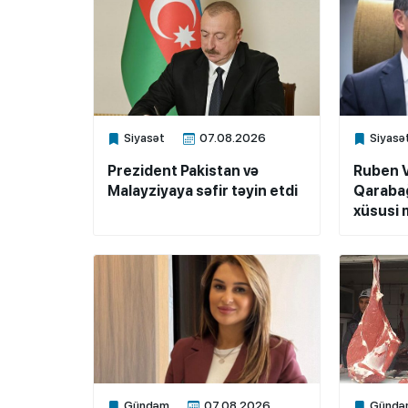
Siyasət
07.08.2026
Siyasə
Xalq.Online
Xalq.Onli
Prezident Pakistan və
Ruben 
Malayziyaya səfir təyin etdi
Qarabağ
xüsusi m
Gündəm
07.08.2026
Gündə