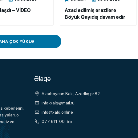
ne
Xalq.Online
laşdı – VİDEO
Azad edilmiş ərazilərə
Böyük Qayıdış davam edir
AHA ÇOX YÜKLƏ
Əlaqə
Azərbaycan Bakı, Azadlıq pr.82
info-xalq@mail.ru
 xəbərlərini,
info@xalq.online
siyaları, o
077 611-00-55
rativ və