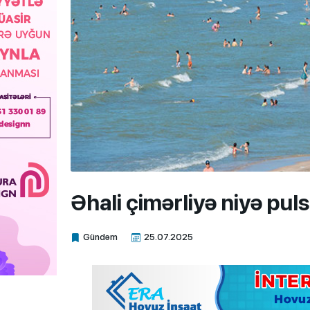
Əhali çimərliyə niyə puls
Gündəm
25.07.2025
Xalq.Online