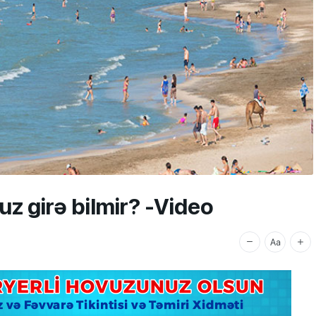
uz girə bilmir? -Video