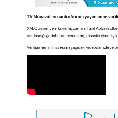
TV Müsavat-ın canlı efirində yayımlanan veril
XALQ xəbər verir ki, veriliş zamanı Tural Abbaslı öl
rastlaşdığı çətinliklərə toxunaraq, xüsusilə çimərliyə
Verilişin həmin hissəsini aşağıdakı videodan izləyə bil