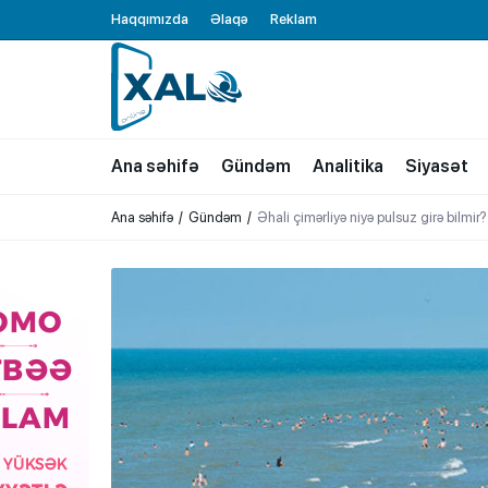
Haqqımızda
Əlaqə
Reklam
XALQ.ONLINE
ONLAYN PLATFORMA
Ana səhifə
Gündəm
Analitika
Siyasət
Ana səhifə
Gündəm
Əhali çimərliyə niyə pulsuz girə bilmir