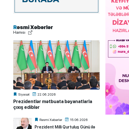
Rəsmi Xəbərlər
Hamısı
Siyasət
22.06.2026
Prezidentlər mətbuata bəyanatlarla
çıxış ediblər
Rəsmi Xəbərlər
15.06.2026
Prezident Milli Qurtuluş Günü ilə