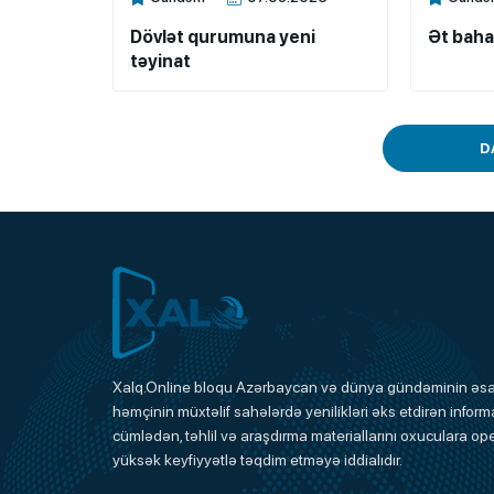
Xalq.Online
Xalq.Onli
Dövlət qurumuna yeni
Ət baha
təyinat
D
Xalq.Online
Xalq.Online bloqu Azərbaycan və dünya gündəminin əsas
həmçinin müxtəlif sahələrdə yenilikləri əks etdirən informa
Onlayn Platforma
cümlədən, təhlil və araşdırma materiallarını oxuculara ope
yüksək keyfiyyətlə təqdim etməyə iddialıdır.