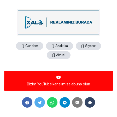
Gündəm
Analitika
Siyasət
Aktual
Bizim YouTube kanalımıza abunə olun