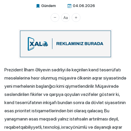
Gündəm
04.06.2026
Xalq.Online
Prezident İlham Əliyevin sədrliyi ilə keçirilən kənd təsərrüfatı
məsələlərinə həsr olunmuş müşavirə ölkənin aqrar siyasətində
yeni mərhələnin başlanğıcı kimi qiymətləndirilir. Müşavirədə
səsləndirilən fikirlər və qarşıya qoyulan vəzifələr göstərir ki,
kənd təsərrüfatının inkişafı bundan sonra da dövlət siyasətinin
əsas prioritet istiqamətlərindən biri olaraq qalacaq. Bu
yanaşmanın əsas məqsədi yalnız istehsalın artırılması deyil,
rəqabətqabiliyyətli, texnoloji, ixracyönümlü və dayanıqlı aqrar