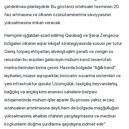
çatdırılması planlaşdırılır. Bu göstərici istehsalın təxminən 20
faiz artmasına və ölkənin özünütəminetmə səviyyəsinin
yüksəlməsinə imkan verəcək.
Həmçinin işğaldan azad edilmiş Qarabağ və Şərqi Zəngəzur
bölgələri ölkənin aqrar inkişaf strategiyasında xüsusi yer tutur.
Geniş torpaq ehtiyatları, əlverişli iqlim şəraiti və zəngin su
resursları bu əraziləri gələcəyin mühüm kənd təsərrüfatı
mərkəzlərindən birinə çevirir. Hazırda bölgədə “Ağıllı kənd”
layihələri, müasir aqroparklar, innovativ suvarma sistemləri və
yeni infrastruktur qurulur. Üzümçülük, taxılçılıq, heyvandarlıq,
bağçılıq və arıçılıq kimi ənənəvi sahələrin bərpası
istiqamətində mühüm işlər aparılır. Bu proses yalnız ərzaq
istehsalının artırılmasına deyil, həm də bölgədə məşğulluğun
yüksəlməsinə, əhalinin rifahının yaxşılaşmasına və məcburi
köçkünlərin doğma yurdlarına qayıdışına xidmət edir”.