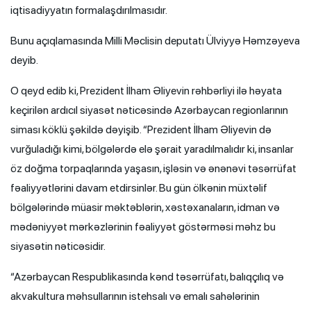
iqtisadiyyatın formalaşdırılmasıdır.
Bunu açıqlamasında Milli Məclisin deputatı Ülviyyə Həmzəyeva
deyib.
O qeyd edib ki, Prezident İlham Əliyevin rəhbərliyi ilə həyata
keçirilən ardıcıl siyasət nəticəsində Azərbaycan regionlarının
siması köklü şəkildə dəyişib. “Prezident İlham Əliyevin də
vurğuladığı kimi, bölgələrdə elə şərait yaradılmalıdır ki, insanlar
öz doğma torpaqlarında yaşasın, işləsin və ənənəvi təsərrüfat
fəaliyyətlərini davam etdirsinlər. Bu gün ölkənin müxtəlif
bölgələrində müasir məktəblərin, xəstəxanaların, idman və
mədəniyyət mərkəzlərinin fəaliyyət göstərməsi məhz bu
siyasətin nəticəsidir.
“Azərbaycan Respublikasında kənd təsərrüfatı, balıqçılıq və
akvakultura məhsullarının istehsalı və emalı sahələrinin