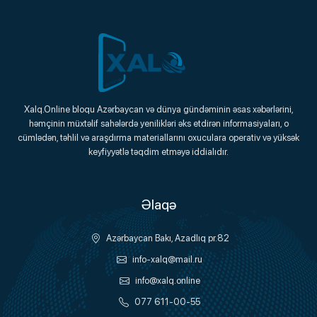
Xalq.Online
Xalq.Online bloqu Azərbaycan və dünya gündəminin əsas xəbərlərini,
həmçinin müxtəlif sahələrdə yenilikləri əks etdirən informasiyaları, o
Onlayn Platforma
cümlədən, təhlil və araşdırma materiallarını oxuculara operativ və yüksək
keyfiyyətlə təqdim etməyə iddialıdır.
Əlaqə
Azərbaycan Bakı, Azadlıq pr.82
info-xalq@mail.ru
info@xalq.online
077 611-00-55