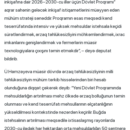
inkişafına dair 2026–2030-cu illər üçün Dövlət Proqramı”
aqrar sahənin gələcək inkişaf istiqamətlərini müəyyən edən
mühüm strateji sənəddir. Proqramın əsas məqsədi kənd
təsərrüfatında intensiv və yüksək məhsuldar istehsala keçidi
sürətləndirmək, ərzaq təhlükəsizliyini möhkəmləndirmək, ixrac
imkanlarını genişləndirmək və fermerlərin müasir
texnologiyalara çıxışını təmin etməkdir”, – deyə deputat
bildirib.
Ü.Həmzəyeva müasir dövrdə ərzaq təhlükəsizliyinin milli
təhlükəsizliyin mühüm tərkib hissələrindən biri hesab
olunduğuna diqqət çəkərək deyib: “Yeni Dövlət Proqramında
məhsuldarlığın artırılması məhz ölkədə ərzaq bolluğunun təmin
olunması və kənd təsərrüfatı məhsullarının əlçatanlığının
yüksəldilməsi kontekstində nəzərdən keçirilir. Buğda
istehsalının artırılması məqsədilə ixtisaslaşmış rayonlarda
2030-cu ilədək hər hektardan orta məhsuldarlığın 50 sentnerə