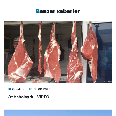
Bənzər xəbərlər
Xalq.Online
Gündəm
05.08.2026
Ət bahalaşdı – VİDEO