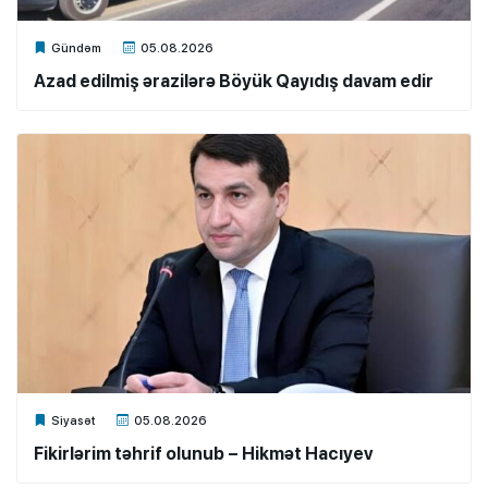
Xalq.Online
Gündəm
05.08.2026
Azad edilmiş ərazilərə Böyük Qayıdış davam edir
Xalq.Online
Siyasət
05.08.2026
Fikirlərim təhrif olunub – Hikmət Hacıyev