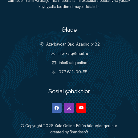
cümlədən, təhlil və araşdırma materiallarını oxuculara operativ və yüksək
keyfiyyətlə təqdim etməyə iddialıdır.
Əlaqə
Azərbaycan Bakı, Azadlıq pr.82
info-xalq@mail.ru
info@xalq.online
077 611-00-55
Sosial şəbəkələr
Facebook
Instagram
Youtube
© Copyright 2026
Xalq.Online
. Bütün hüquqlar qorunur.
created by
Brandssoft