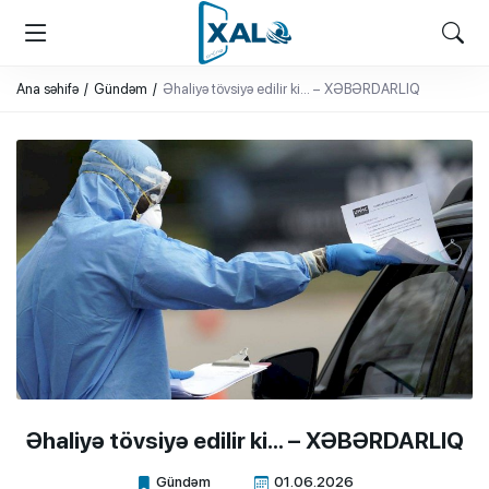
XALQ.ONLINE
ONLAYN PLATFORMA
Ana səhifə
Gündəm
Əhaliyə tövsiyə edilir ki… – XƏBƏRDARLIQ
Əhaliyə tövsiyə edilir ki… – XƏBƏRDARLIQ
Gündəm
01.06.2026