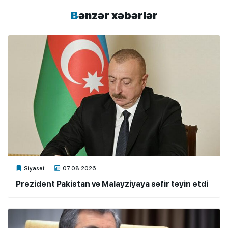
Bənzər xəbərlər
Xalq.Online
Siyasət
07.08.2026
Prezident Pakistan və Malayziyaya səfir təyin etdi