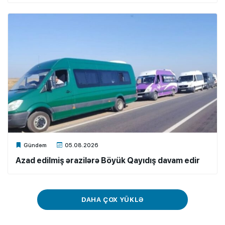
Xalq.Online
Gündəm
05.08.2026
Azad edilmiş ərazilərə Böyük Qayıdış davam edir
DAHA ÇOX YÜKLƏ