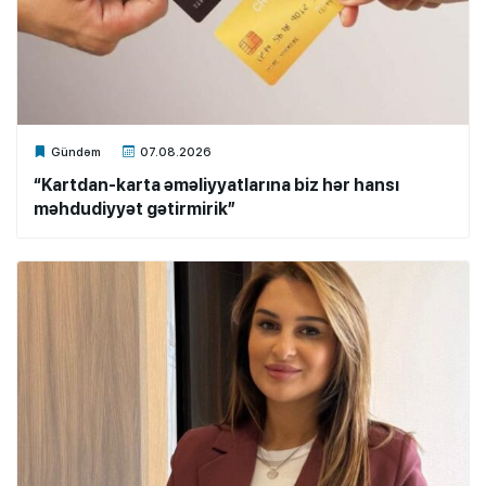
Xalq.Online
Gündəm
07.08.2026
“Kartdan-karta əməliyyatlarına biz hər hansı
məhdudiyyət gətirmirik”