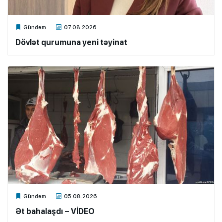
Xalq.Online
Gündəm
07.08.2026
Dövlət qurumuna yeni təyinat
Xalq.Online
Gündəm
05.08.2026
Ət bahalaşdı – VİDEO