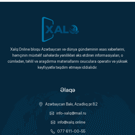
Xalq.Online
Xalq.Online bloqu Azərbaycan və dünya gündəminin əsas xəbərlərini,
həmçinin müxtəlif sahələrdə yenilikləri əks etdirən informasiyaları, o
Onlayn Platforma
cümlədən, təhlil və araşdırma materiallarını oxuculara operativ və yüksək
keyfiyyətlə təqdim etməyə iddialıdır.
Əlaqə
Azərbaycan Bakı, Azadlıq pr.82
info-xalq@mail.ru
info@xalq.online
077 611-00-55