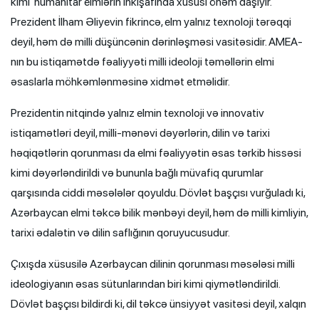
kimi humanitar elmlərin inkişafında xüsusi önəm daşıyır.
Prezident İlham Əliyevin fikrincə, elm yalnız texnoloji tərəqqi
deyil, həm də milli düşüncənin dərinləşməsi vasitəsidir. AMEA-
nın bu istiqamətdə fəaliyyəti milli ideoloji təməllərin elmi
əsaslarla möhkəmlənməsinə xidmət etməlidir.
Prezidentin nitqində yalnız elmin texnoloji və innovativ
istiqamətləri deyil, milli-mənəvi dəyərlərin, dilin və tarixi
həqiqətlərin qorunması da elmi fəaliyyətin əsas tərkib hissəsi
kimi dəyərləndirildi və bununla bağlı müvafiq qurumlar
qarşısında ciddi məsələlər qoyuldu. Dövlət başçısı vurğuladı ki,
Azərbaycan elmi təkcə bilik mənbəyi deyil, həm də milli kimliyin,
tarixi ədalətin və dilin saflığının qoruyucusudur.
Çıxışda xüsusilə Azərbaycan dilinin qorunması məsələsi milli
ideologiyanın əsas sütunlarından biri kimi qiymətləndirildi.
Dövlət başçısı bildirdi ki, dil təkcə ünsiyyət vasitəsi deyil, xalqın