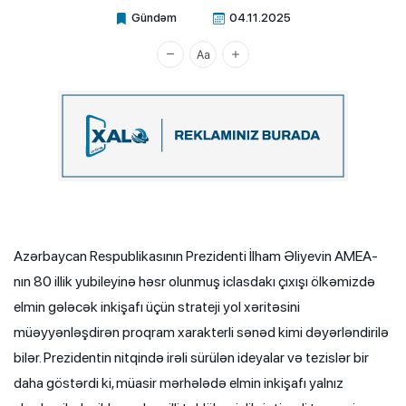
Gündəm
04.11.2025
Xalq.Online
Azərbaycan Respublikasının Prezidenti İlham Əliyevin AMEA-
nın 80 illik yubileyinə həsr olunmuş iclasdakı çıxışı ölkəmizdə
elmin gələcək inkişafı üçün strateji yol xəritəsini
müəyyənləşdirən proqram xarakterli sənəd kimi dəyərləndirilə
bilər. Prezidentin nitqində irəli sürülən ideyalar və tezislər bir
daha göstərdi ki, müasir mərhələdə elmin inkişafı yalnız