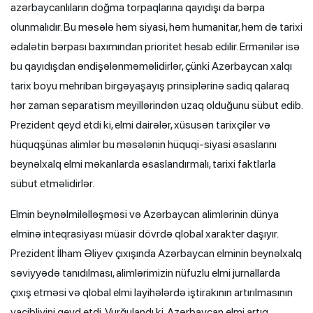
azərbaycanlıların doğma torpaqlarına qayıdışı da bərpa
olunmalıdır. Bu məsələ həm siyasi, həm humanitar, həm də tarixi
ədalətin bərpası baxımından prioritet hesab edilir. Ermənilər isə
bu qayıdışdan əndişələnməməlidirlər, çünki Azərbaycan xalqı
tarix boyu mehriban birgəyaşayış prinsiplərinə sadiq qalaraq
hər zaman separatism meyillərindən uzaq olduğunu sübut edib.
Prezident qeyd etdi ki, elmi dairələr, xüsusən tarixçilər və
hüquqşünas alimlər bu məsələnin hüquqi-siyasi əsaslarını
beynəlxalq elmi məkanlarda əsaslandırmalı, tarixi faktlarla
sübut etməlidirlər.
Elmin beynəlmiləlləşməsi və Azərbaycan alimlərinin dünya
elminə inteqrasiyası müasir dövrdə qlobal xarakter daşıyır.
Prezident İlham Əliyev çıxışında Azərbaycan elminin beynəlxalq
səviyyədə tanıdılması, alimlərimizin nüfuzlu elmi jurnallarda
çıxış etməsi və qlobal elmi layihələrdə iştirakının artırılmasının
vacibliyini qeyd etdi. Vurğulandı ki, Azərbaycan elmi artıq