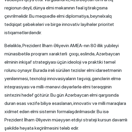
regionun deyil, dünya elmi məkanının fəal iştirakçısına
çevrilməlidir. Bu məqsədlə elmi diplomatiya, beynəlxalq
tədqiqat şəbəkələri və birgə innovativ layihələr prioritet
istiqamətlərdəndir.
Beləliklə, Prezident İlham Əliyevin AMEA-nın 80 illik yubileyi
münasibətilə proqram xarakterli çıxışı, əslində, Azərbaycan
elminin inkişaf strategiyası üçün ideoloji və praktiki təməl
rolunu oynayır. Burada irəli sürülən tezislər elmi idarəetmənin
yenilənməsi, texnoloji innovasiyaların təşviqi, gənclərin elmə
inteqrasiyası və milli-mənəvi dəyərlərlə elmi tərəqqinin
sintezini hədəf götürür. Bu gün Azərbaycan elmi qarşısında
duran əsas vəzifə biliyə əsaslanan, innovativ və milli maraqlara
xidmət edən elmi sistemin formalaşdırılmasıdır. Bu isə
Prezident İlham Əliyevin müəyyən etdiyi strateji kursun davamlı
şəkildə həyata keçirilməsini tələb edir.