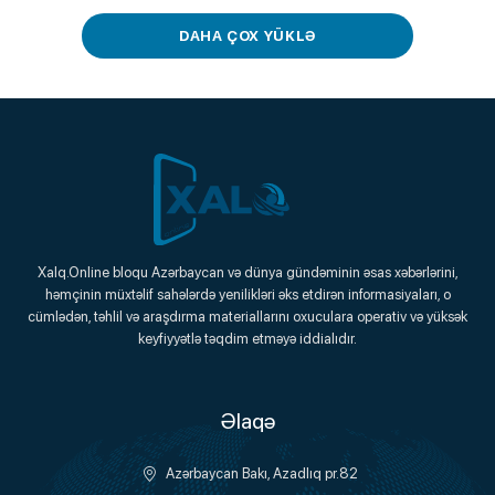
DAHA ÇOX YÜKLƏ
Xalq.Online
Xalq.Online bloqu Azərbaycan və dünya gündəminin əsas xəbərlərini,
həmçinin müxtəlif sahələrdə yenilikləri əks etdirən informasiyaları, o
Onlayn Platforma
cümlədən, təhlil və araşdırma materiallarını oxuculara operativ və yüksək
keyfiyyətlə təqdim etməyə iddialıdır.
Əlaqə
Azərbaycan Bakı, Azadlıq pr.82