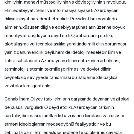
kimliyinin, mənəvi müstəqilliyinin və dövlətçiliyinin simvoludur.
Elm, ədəbiyyat, təhsil və informasiya siyasəti Azərbaycan
dilinin inkişafına xidmət etməlidir. Prezident bu məsələdə
alimlərin, xüsusən dilçi və ədəbiyyatşünasların üzərinə böyük
məsuliyyət düşdüyünü qeyd etdi. O, xəbərdarlıq etdi ki,
qloballaşma və texnoloji asılılıq şəraitində milli dilin qorunması
yalnız qanunvericilik deyil, həm də ideoloji məsələdir. Elm və
təhsil sahələrində Azərbaycan dilinin nüfuzunun artırılması,
terminoloji sistemin təkmilləşdirilməsi və dövlət dilinin
beynəlxalq səviyyədə tanıdılması bu istiqamətdə başlıca
vəzifələr kimi göstərildi.
Cənab İlham Əliyev tarixi elmlərin qarşısında dayanan vəzifələri
də xüsusi vurğuladı. O qeyd etdi ki, Azərbaycan tarixinin
saxtalaşdırılması uzun illərdir bəzi xarici dairələrin və xüsusən
erməni ideoloqlarının məqsədyönlü fəaliyyətidir və bu
təbliğata qarşı elmi əsaslı, sənədlərlə təsdiqlənmiş cavablar