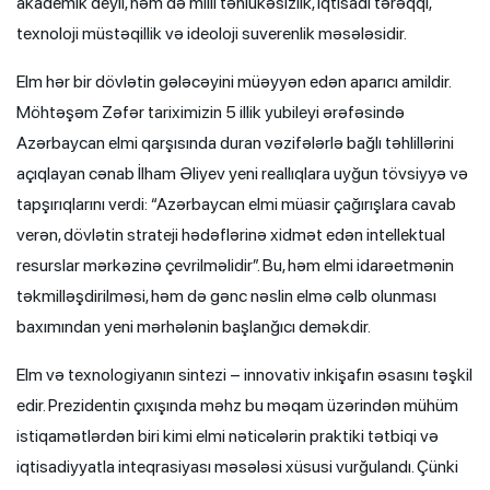
akademik deyil, həm də milli təhlükəsizlik, iqtisadi tərəqqi,
texnoloji müstəqillik və ideoloji suverenlik məsələsidir.
Elm hər bir dövlətin gələcəyini müəyyən edən aparıcı amildir.
Möhtəşəm Zəfər tariximizin 5 illik yubileyi ərəfəsində
Azərbaycan elmi qarşısında duran vəzifələrlə bağlı təhlillərini
açıqlayan cənab İlham Əliyev yeni reallıqlara uyğun tövsiyyə və
tapşırıqlarını verdi: “Azərbaycan elmi müasir çağırışlara cavab
verən, dövlətin strateji hədəflərinə xidmət edən intellektual
resurslar mərkəzinə çevrilməlidir”. Bu, həm elmi idarəetmənin
təkmilləşdirilməsi, həm də gənc nəslin elmə cəlb olunması
baxımından yeni mərhələnin başlanğıcı deməkdir.
Elm və texnologiyanın sintezi – innovativ inkişafın əsasını təşkil
edir. Prezidentin çıxışında məhz bu məqam üzərindən mühüm
istiqamətlərdən biri kimi elmi nəticələrin praktiki tətbiqi və
iqtisadiyyatla inteqrasiyası məsələsi xüsusi vurğulandı. Çünki