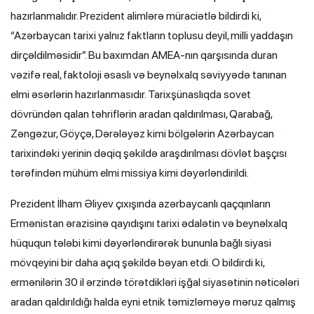
hazırlanmalıdır. Prezident alimlərə müraciətlə bildirdi ki,
“Azərbaycan tarixi yalnız faktların toplusu deyil, milli yaddaşın
dirçəldilməsidir”. Bu baxımdan AMEA-nın qarşısında duran
vəzifə real, faktoloji əsaslı və beynəlxalq səviyyədə tanınan
elmi əsərlərin hazırlanmasıdır. Tarixşünaslıqda sovet
dövründən qalan təhriflərin aradan qaldırılması, Qarabağ,
Zəngəzur, Göyçə, Dərələyəz kimi bölgələrin Azərbaycan
tarixindəki yerinin dəqiq şəkildə araşdırılması dövlət başçısı
tərəfindən mühüm elmi missiya kimi dəyərləndirildi.
Prezident İlham Əliyev çıxışında azərbaycanlı qaçqınların
Ermənistan ərazisinə qayıdışını tarixi ədalətin və beynəlxalq
hüququn tələbi kimi dəyərləndirərək bununla bağlı siyasi
mövqeyini bir daha açıq şəkildə bəyan etdi. O bildirdi ki,
ermənilərin 30 il ərzində törətdikləri işğal siyasətinin nəticələri
aradan qaldırıldığı halda eyni etnik təmizləməyə məruz qalmış