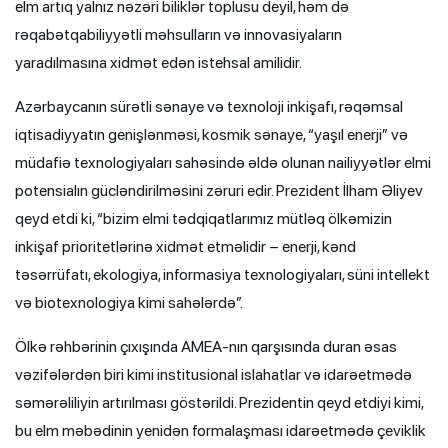
elm artıq yalnız nəzəri biliklər toplusu deyil, həm də
rəqabətqabiliyyətli məhsulların və innovasiyaların
yaradılmasına xidmət edən istehsal amilidir.
Azərbaycanın sürətli sənaye və texnoloji inkişafı, rəqəmsal
iqtisadiyyatın genişlənməsi, kosmik sənaye, “yaşıl enerji” və
müdafiə texnologiyaları sahəsində əldə olunan nailiyyətlər elmi
potensialın gücləndirilməsini zəruri edir. Prezident İlham Əliyev
qeyd etdi ki, “bizim elmi tədqiqatlarımız mütləq ölkəmizin
inkişaf prioritetlərinə xidmət etməlidir – enerji, kənd
təsərrüfatı, ekologiya, informasiya texnologiyaları, süni intellekt
və biotexnologiya kimi sahələrdə”.
Ölkə rəhbərinin çıxışında AMEA-nın qarşısında duran əsas
vəzifələrdən biri kimi institusional islahatlar və idarəetmədə
səmərəliliyin artırılması göstərildi. Prezidentin qeyd etdiyi kimi,
bu elm məbədinin yenidən formalaşması idarəetmədə çeviklik