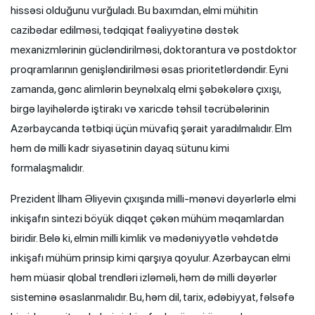
hissəsi olduğunu vurğuladı. Bu baxımdan, elmi mühitin
cazibədar edilməsi, tədqiqat fəaliyyətinə dəstək
mexanizmlərinin gücləndirilməsi, doktorantura və postdoktor
proqramlarının genişləndirilməsi əsas prioritetlərdəndir. Eyni
zamanda, gənc alimlərin beynəlxalq elmi şəbəkələrə çıxışı,
birgə layihələrdə iştirakı və xaricdə təhsil təcrübələrinin
Azərbaycanda tətbiqi üçün müvafiq şərait yaradılmalıdır. Elm
həm də milli kadr siyasətinin dayaq sütunu kimi
formalaşmalıdır.
Prezident İlham Əliyevin çıxışında milli-mənəvi dəyərlərlə elmi
inkişafın sintezi böyük diqqət çəkən mühüm məqamlardan
biridir. Belə ki, elmin milli kimlik və mədəniyyətlə vəhdətdə
inkişafı mühüm prinsip kimi qarşıya qoyulur. Azərbaycan elmi
həm müasir qlobal trendləri izləməli, həm də milli dəyərlər
sisteminə əsaslanmalıdır. Bu, həm dil, tarix, ədəbiyyat, fəlsəfə