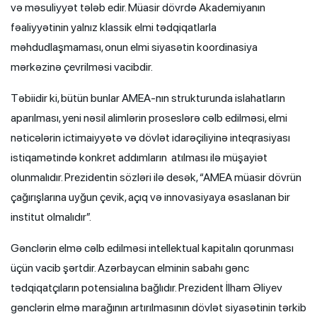
və məsuliyyət tələb edir. Müasir dövrdə Akademiyanın
fəaliyyətinin yalnız klassik elmi tədqiqatlarla
məhdudlaşmaması, onun elmi siyasətin koordinasiya
mərkəzinə çevrilməsi vacibdir.
Təbiidir ki, bütün bunlar AMEA-nın strukturunda islahatların
aparılması, yeni nəsil alimlərin proseslərə cəlb edilməsi, elmi
nəticələrin ictimaiyyətə və dövlət idarəçiliyinə inteqrasiyası
istiqamətində konkret addımların atılması ilə müşayiət
olunmalıdır. Prezidentin sözləri ilə desək, “AMEA müasir dövrün
çağırışlarına uyğun çevik, açıq və innovasiyaya əsaslanan bir
institut olmalıdır”.
Gənclərin elmə cəlb edilməsi intellektual kapitalın qorunması
üçün vacib şərtdir. Azərbaycan elminin sabahı gənc
tədqiqatçıların potensialına bağlıdır. Prezident İlham Əliyev
gənclərin elmə marağının artırılmasının dövlət siyasətinin tərkib