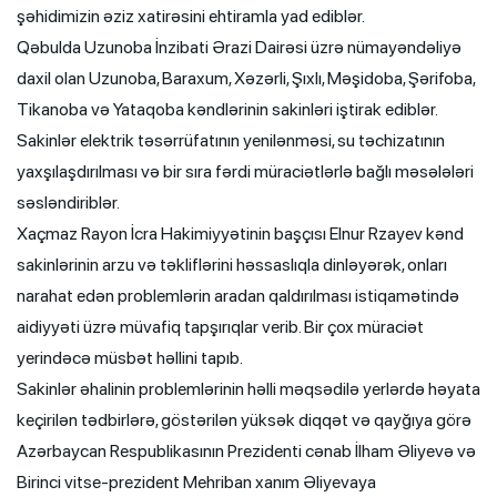
şəhidimizin əziz xatirəsini ehtiramla yad ediblər.
Qəbulda Uzunoba İnzibati Ərazi Dairəsi üzrə nümayəndəliyə
daxil olan Uzunoba, Baraxum, Xəzərli, Şıxlı, Məşidoba, Şərifoba,
Tikanoba və Yataqoba kəndlərinin sakinləri iştirak ediblər.
Sakinlər elektrik təsərrüfatının yenilənməsi, su təchizatının
yaxşılaşdırılması və bir sıra fərdi müraciətlərlə bağlı məsələləri
səsləndiriblər.
Xaçmaz Rayon İcra Hakimiyyətinin başçısı Elnur Rzayev kənd
sakinlərinin arzu və təkliflərini həssaslıqla dinləyərək, onları
narahat edən problemlərin aradan qaldırılması istiqamətində
aidiyyəti üzrə müvafiq tapşırıqlar verib. Bir çox müraciət
yerindəcə müsbət həllini tapıb.
Sakinlər əhalinin problemlərinin həlli məqsədilə yerlərdə həyata
keçirilən tədbirlərə, göstərilən yüksək diqqət və qayğıya görə
Azərbaycan Respublikasının Prezidenti cənab İlham Əliyevə və
Birinci vitse-prezident Mehriban xanım Əliyevaya