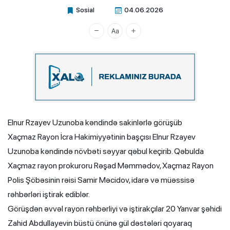
Sosial
04.06.2026
Xalq.Online
Elnur Rzayev Uzunoba kəndində sakinlərlə görüşüb
Xaçmaz Rayon İcra Hakimiyyətinin başçısı Elnur Rzayev
Uzunoba kəndində növbəti səyyar qəbul keçirib. Qəbulda
Xaçmaz rayon prokuroru Rəşad Məmmədov, Xaçmaz Rayon
Polis Şöbəsinin rəisi Samir Məcidov, idarə və müəssisə
rəhbərləri iştirak ediblər.
Görüşdən əvvəl rayon rəhbərliyi və iştirakçılar 20 Yanvar şəhidi
Zahid Abdullayevin büstü önünə gül dəstələri qoyaraq