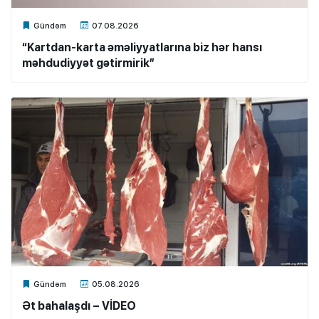
Xalq.Online
Gündəm
07.08.2026
“Kartdan-karta əməliyyatlarına biz hər hansı
məhdudiyyət gətirmirik”
Xalq.Online
Gündəm
05.08.2026
Ət bahalaşdı – VİDEO