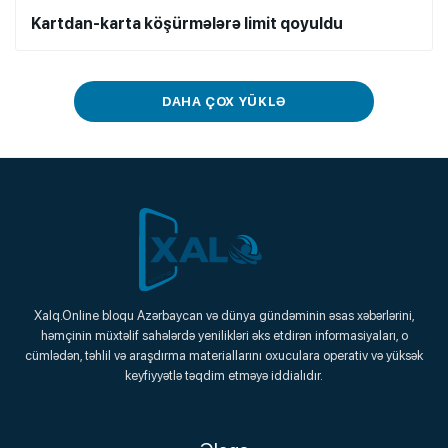
Kartdan-karta köşürmələrə limit qoyuldu
DAHA ÇOX YÜKLƏ
Xalq.Online
Xalq.Online bloqu Azərbaycan və dünya gündəminin əsas xəbərlərini,
həmçinin müxtəlif sahələrdə yenilikləri əks etdirən informasiyaları, o
Onlayn Platforma
cümlədən, təhlil və araşdırma materiallarını oxuculara operativ və yüksək
keyfiyyətlə təqdim etməyə iddialıdır.