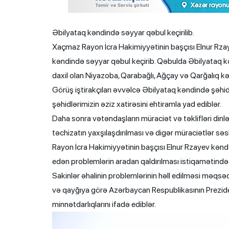
Əbilyataq kəndində səyyar qəbul keçirilib.
Xaçmaz Rayon İcra Hakimiyyətinin başçısı Elnur Rzayev
kəndində səyyar qəbul keçirib. Qəbulda Əbilyataq kə
daxil olan Niyazoba, Qarabağlı, Ağçay və Qarğalıq kənd
Görüş iştirakçıları əvvəlcə Əbilyataq kəndində şəhi
şəhidlərimizin əziz xatirəsini ehtiramla yad ediblər.
Daha sonra vətəndaşların müraciət və təklifləri dinlən
təchizatın yaxşılaşdırılması və digər müraciətlər səsl
Rayon İcra Hakimiyyətinin başçısı Elnur Rzayev kənd sa
edən problemlərin aradan qaldırılması istiqamətində mü
Sakinlər əhalinin problemlərinin həll edilməsi məqsəd
və qayğıya görə Azərbaycan Respublikasının Preziden
minnətdarlıqlarını ifadə ediblər.