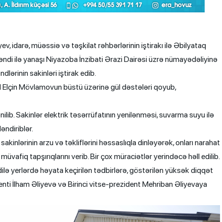
, idarə, müəssiə və təşkilat rəhbərlərinin iştirakı ilə Əbilyataq
ndi ilə yanaşı Niyazoba İnzibati Ərazi Dairəsi üzrə nümayədəliyinə
lərinin sakinləri iştirak edib.
d Elçin Mövlamovun büstü üzərinə gül dəstələri qoyub,
ilib. Sakinlər elektrik təsərrüfatının yenilənməsi, suvarma suyu ilə
əndiriblər.
kinlərinin arzu və təkliflərini həssaslıqla dinləyərək, onları narahat
vafiq tapşırıqlarını verib. Bir çox müraciətlər yerindəcə həll edilib.
ilə yerlərdə həyata keçirilən tədbirlərə, göstərilən yüksək diqqət
ti İlham Əliyevə və Birinci vitse-prezident Mehriban Əliyevaya