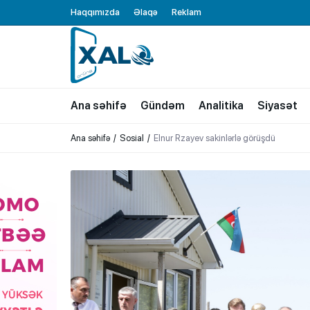
Haqqımızda
Əlaqə
Reklam
XALQ.ONLINE
ONLAYN PLATFORMA
Ana səhifə
Gündəm
Analitika
Siyasət
Ana səhifə
Sosial
Elnur Rzayev sakinlərlə görüşdü