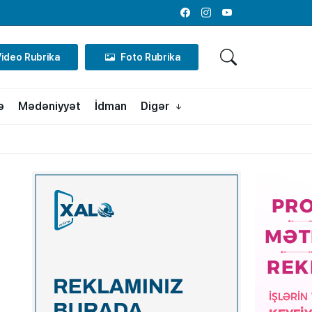
Facebook
Instagram
Youtube
Video Rubrika
Foto Rubrika
ə
Mədəniyyət
İdman
Digər