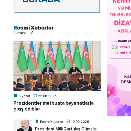
Rəsmi Xəbərlər
Hamısı
Siyasət
22.06.2026
Prezidentlər mətbuata bəyanatlarla
çıxış ediblər
Rəsmi Xəbərlər
15.06.2026
Prezident Milli Qurtuluş Günü ilə