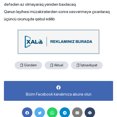
dəfədən az olmayaraq yenidən baxılacaq.
Qanun layihəsi müzakirələrdən sonra səsverməyə çıxarılaraq
üçüncü oxunuşda qəbul edilib.
Gündəm
Aktual
İqtisadiyyat
Bizim Facebook kanalımıza abunə olun