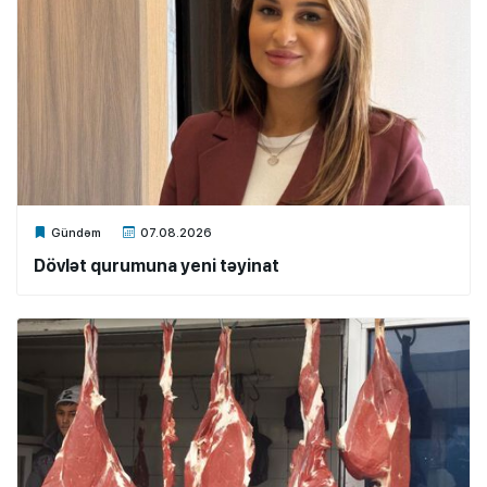
Xalq.Online
Gündəm
07.08.2026
Dövlət qurumuna yeni təyinat