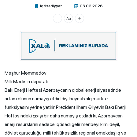
İqtisadiyyat
03.06.2026
Xalq.Online
Məşhur Məmmədov
Milli Məclisin deputatı
Bakı Enerji Həftəsi Azərbaycanın qlobal enerji siyasətində
artan rolunun nümayiş etdirildiyi beynəlxalq mərkəz
funksiyasını yerinə yetirir. Prezident İlham Əliyevin Bakı Enerji
Həftəsindəki çıxışı bir daha nümayiş etdirdi ki, Azərbaycan
enerji resurslarını sadəcə iqtisadi gəlir mənbəyi kimi deyil,
dövlət quruculuğu, milli təhlükəsizlik, regional əməkdaşlıq və