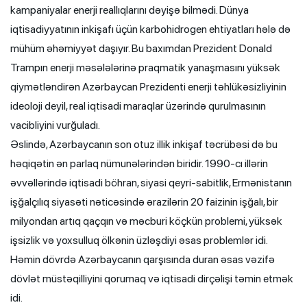
kampaniyalar enerji reallıqlarını dəyişə bilmədi. Dünya
iqtisadiyyatının inkişafı üçün karbohidrogen ehtiyatları hələ də
mühüm əhəmiyyət daşıyır. Bu baxımdan Prezident Donald
Trampın enerji məsələlərinə praqmatik yanaşmasını yüksək
qiymətləndirən Azərbaycan Prezidenti enerji təhlükəsizliyinin
ideoloji deyil, real iqtisadi maraqlar üzərində qurulmasının
vacibliyini vurğuladı.
Əslində, Azərbaycanın son otuz illik inkişaf təcrübəsi də bu
həqiqətin ən parlaq nümunələrindən biridir. 1990-cı illərin
əvvəllərində iqtisadi böhran, siyasi qeyri-sabitlik, Ermənistanın
işğalçılıq siyasəti nəticəsində ərazilərin 20 faizinin işğalı, bir
milyondan artıq qaçqın və məcburi köçkün problemi, yüksək
işsizlik və yoxsulluq ölkənin üzləşdiyi əsas problemlər idi.
Həmin dövrdə Azərbaycanın qarşısında duran əsas vəzifə
dövlət müstəqilliyini qorumaq və iqtisadi dirçəlişi təmin etmək
idi.