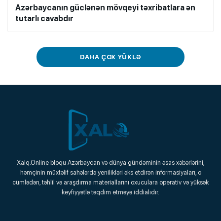
Azərbaycanın güclənən mövqeyi təxribatlara ən
tutarlı cavabdır
DAHA ÇOX YÜKLƏ
Xalq.Online
Xalq.Online bloqu Azərbaycan və dünya gündəminin əsas xəbərlərini,
həmçinin müxtəlif sahələrdə yenilikləri əks etdirən informasiyaları, o
Onlayn Platforma
cümlədən, təhlil və araşdırma materiallarını oxuculara operativ və yüksək
keyfiyyətlə təqdim etməyə iddialıdır.