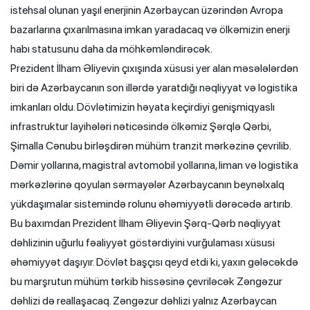
istehsal olunan yaşıl enerjinin Azərbaycan üzərindən Avropa
bazarlarına çıxarılmasına imkan yaradacaq və ölkəmizin enerji
habı statusunu daha da möhkəmləndirəcək.
Prezident İlham Əliyevin çıxışında xüsusi yer alan məsələlərdən
biri də Azərbaycanın son illərdə yaratdığı nəqliyyat və logistika
imkanları oldu. Dövlətimizin həyata keçirdiyi genişmiqyaslı
infrastruktur layihələri nəticəsində ölkəmiz Şərqlə Qərbi,
Şimalla Cənubu birləşdirən mühüm tranzit mərkəzinə çevrilib.
Dəmir yollarına, magistral avtomobil yollarına, liman və logistika
mərkəzlərinə qoyulan sərmayələr Azərbaycanın beynəlxalq
yükdaşımalar sistemində rolunu əhəmiyyətli dərəcədə artırıb.
Bu baxımdan Prezident İlham Əliyevin Şərq-Qərb nəqliyyat
dəhlizinin uğurlu fəaliyyət göstərdiyini vurğulaması xüsusi
əhəmiyyət daşıyır. Dövlət başçısı qeyd etdi ki, yaxın gələcəkdə
bu marşrutun mühüm tərkib hissəsinə çevriləcək Zəngəzur
dəhlizi də reallaşacaq. Zəngəzur dəhlizi yalnız Azərbaycan