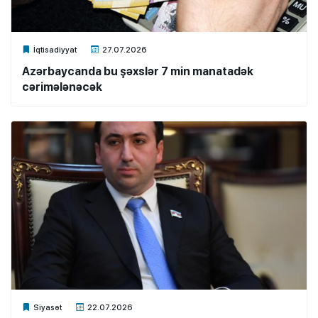
Xalq.Online
İqtisadiyyat
27.07.2026
Azərbaycanda bu şəxslər 7 min manatadək
cərimələnəcək
Xalq.Online
Siyasət
22.07.2026