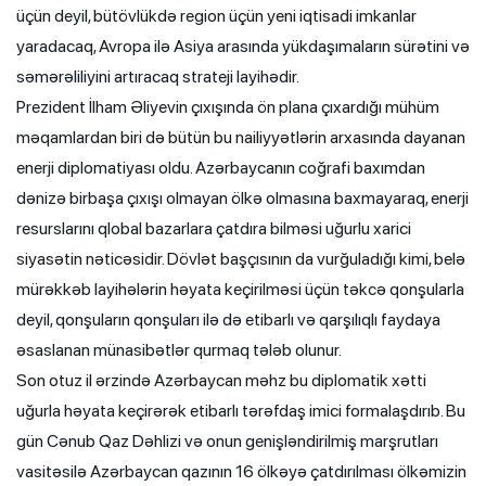
üçün deyil, bütövlükdə region üçün yeni iqtisadi imkanlar
yaradacaq, Avropa ilə Asiya arasında yükdaşımaların sürətini və
səmərəliliyini artıracaq strateji layihədir.
Prezident İlham Əliyevin çıxışında ön plana çıxardığı mühüm
məqamlardan biri də bütün bu nailiyyətlərin arxasında dayanan
enerji diplomatiyası oldu. Azərbaycanın coğrafi baxımdan
dənizə birbaşa çıxışı olmayan ölkə olmasına baxmayaraq, enerji
resurslarını qlobal bazarlara çatdıra bilməsi uğurlu xarici
siyasətin nəticəsidir. Dövlət başçısının da vurğuladığı kimi, belə
mürəkkəb layihələrin həyata keçirilməsi üçün təkcə qonşularla
deyil, qonşuların qonşuları ilə də etibarlı və qarşılıqlı faydaya
əsaslanan münasibətlər qurmaq tələb olunur.
Son otuz il ərzində Azərbaycan məhz bu diplomatik xətti
uğurla həyata keçirərək etibarlı tərəfdaş imici formalaşdırıb. Bu
gün Cənub Qaz Dəhlizi və onun genişləndirilmiş marşrutları
vasitəsilə Azərbaycan qazının 16 ölkəyə çatdırılması ölkəmizin