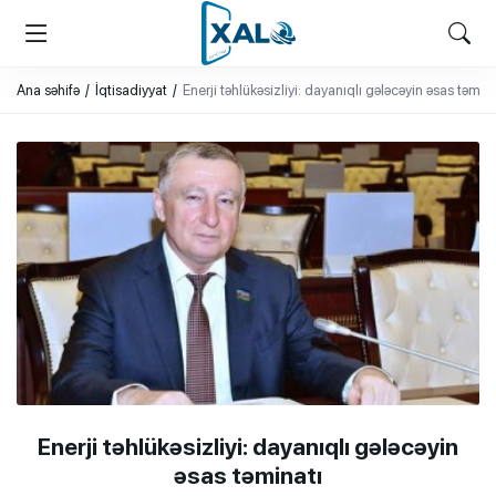
XALQ.ONLINE
ONLAYN PLATFORMA
Ana səhifə
İqtisadiyyat
Enerji təhlükəsizliyi: dayanıqlı gələcəyin əsas təmina
Enerji təhlükəsizliyi: dayanıqlı gələcəyin
əsas təminatı