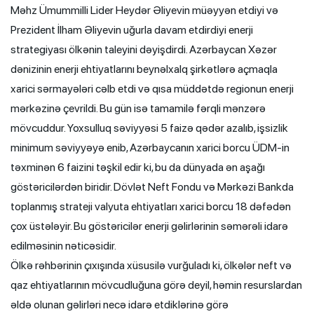
Məhz Ümummilli Lider Heydər Əliyevin müəyyən etdiyi və
Prezident İlham Əliyevin uğurla davam etdirdiyi enerji
strategiyası ölkənin taleyini dəyişdirdi. Azərbaycan Xəzər
dənizinin enerji ehtiyatlarını beynəlxalq şirkətlərə açmaqla
xarici sərmayələri cəlb etdi və qısa müddətdə regionun enerji
mərkəzinə çevrildi. Bu gün isə tamamilə fərqli mənzərə
mövcuddur. Yoxsulluq səviyyəsi 5 faizə qədər azalıb, işsizlik
minimum səviyyəyə enib, Azərbaycanın xarici borcu ÜDM-in
təxminən 6 faizini təşkil edir ki, bu da dünyada ən aşağı
göstəricilərdən biridir. Dövlət Neft Fondu və Mərkəzi Bankda
toplanmış strateji valyuta ehtiyatları xarici borcu 18 dəfədən
çox üstələyir. Bu göstəricilər enerji gəlirlərinin səmərəli idarə
edilməsinin nəticəsidir.
Ölkə rəhbərinin çıxışında xüsusilə vurğuladı ki, ölkələr neft və
qaz ehtiyatlarının mövcudluğuna görə deyil, həmin resurslardan
əldə olunan gəlirləri necə idarə etdiklərinə görə