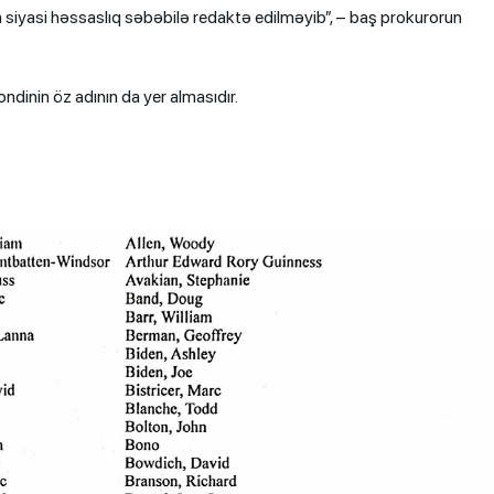
ya siyasi həssaslıq səbəbilə redaktə edilməyib”, – baş prokurorun
inin öz adının da yer almasıdır.