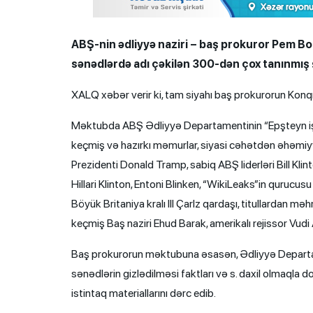
ABŞ-nin ədliyyə naziri – baş prokuror Pem Bon
sənədlərdə adı çəkilən 300-dən çox tanınmış ş
XALQ xəbər verir ki, tam siyahı baş prokurorun Kon
Məktubda ABŞ Ədliyyə Departamentinin “Epşteyn işi” 
keçmiş və hazırkı məmurlar, siyasi cəhətdən əhəmiy
Prezidenti Donald Tramp, sabiq ABŞ liderləri Bill Kl
Hillari Klinton, Entoni Blinken, “WikiLeaks”in quruc
Böyük Britaniya kralı III Çarlz qardaşı, titullardan mə
keçmiş Baş naziri Ehud Barak, amerikalı rejissor Vudi 
Baş prokurorun məktubuna əsasən, Ədliyyə Departam
sənədlərin gizlədilməsi faktları və s. daxil olmaqla d
istintaq materiallarını dərc edib.