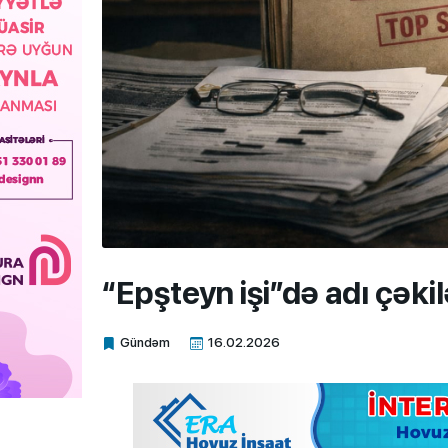
“Epşteyn işi”də adı çəki
Gündəm
16.02.2026
Xalq.Online