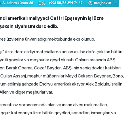
di amerikalı maliyyəçi Ceffri Epşteynin işi üzrə
əxsin siyahısını dərc edib.
qres üzvlərinə ünvanladığı məktubunda əks olunub.
üzrə dərc etdiyi materiallarda adı ən azı bir dəfə çəkilən bütün
yətli şəxslər və məşhurlar qeyd olunub. Onların arasında ABŞ
inton, Barak Obama, Cozef Bayden, ABŞ-nin sabiq dövlət katibləri
usu Culian Assanj, məşhur müğənnilər Maykl Cekson, Beyonse, Bono,
hrum edilmiş şahzadə Endryu, amerikalı aktyor Alek Bolduin, İsrailin
Allen və digər məşhurlar var.
enti öz sərəncamında olan və insan alveri məlumatları,
oqquz kateqoriya üzrə bütün qeydləri, sənədləri, ismarışları və