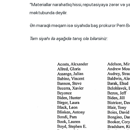
“Materiallar narahatlıq hissi, reputasiyaya zərər və 
məktubunda deyilir.
Ən maraqlı məqam isə siyahıda baş prokuror Pem Bond
Tam siyahı ilə aşağıda tanış ola bilərsiniz: