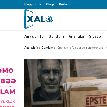
Haqqımızda
Əlaqə
Reklam
XALQ.ONLINE
ONLAYN PLATFORMA
Ana səhifə
Gündəm
Analitika
Siyasət
Ana səhifə
Gündəm
“Epşteyn işi”də adı çəkilən məşhurlar-