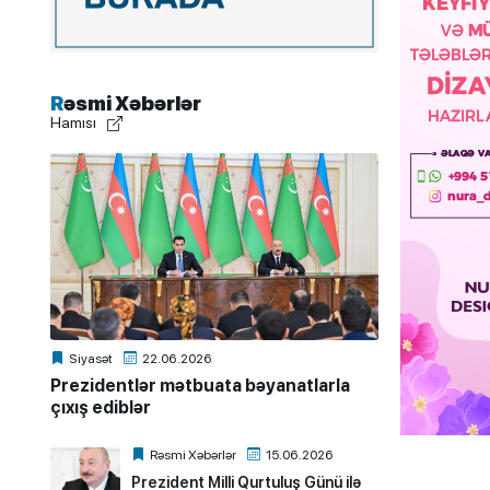
Rəsmi Xəbərlər
Hamısı
Siyasət
22.06.2026
Prezidentlər mətbuata bəyanatlarla
çıxış ediblər
Rəsmi Xəbərlər
15.06.2026
Prezident Milli Qurtuluş Günü ilə