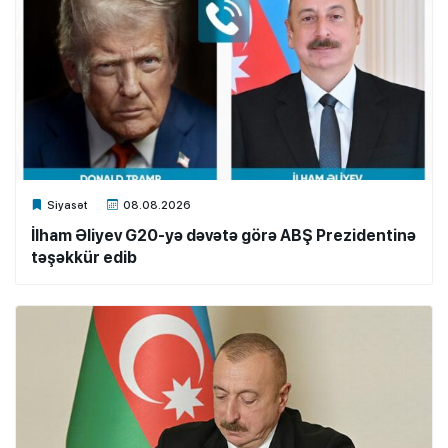
Xalq.Online
Siyasət
08.08.2026
İlham Əliyev G20-yə dəvətə görə ABŞ Prezidentinə
təşəkkür edib