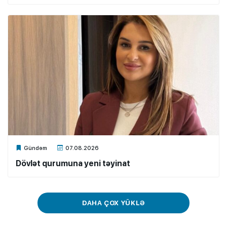
Xalq.Online
Gündəm
07.08.2026
Dövlət qurumuna yeni təyinat
DAHA ÇOX YÜKLƏ