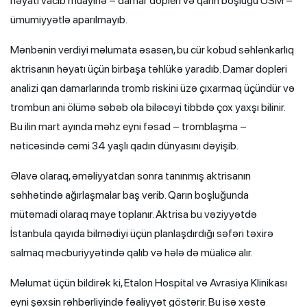
həyati vacib müayinə – damar dopleri və qarın boşluğu USM –
ümumiyyətlə aparılmayıb.
Mənbənin verdiyi məlumata əsasən, bu cür kobud səhlənkarlıq
aktrisanın həyatı üçün birbaşa təhlükə yaradıb. Damar dopleri
analizi qan damarlarında tromb riskini üzə çıxarmaq üçündür və
trombun ani ölümə səbəb ola biləcəyi tibbdə çox yaxşı bilinir.
Bu ilin mart ayında məhz eyni fəsad – tromblaşma –
nəticəsində cəmi 34 yaşlı qadın dünyasını dəyişib.
Əlavə olaraq, əməliyyatdan sonra tanınmış aktrisanın
səhhətində ağırlaşmalar baş verib. Qarın boşluğunda
mütəmadi olaraq maye toplanır. Aktrisa bu vəziyyətdə
İstanbula qayıda bilmədiyi üçün planlaşdırdığı səfəri təxirə
salmaq məcburiyyətində qalıb və hələ də müalicə alır.
Məlumat üçün bildirək ki, Etalon Hospital və Avrasiya Klinikası
eyni şəxsin rəhbərliyində fəaliyyət göstərir. Bu isə xəstə