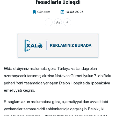
fəsadlarla üzləşdi
Gündəm
10.08.2025
Xalq.Online
Əldə etdiyimiz məlumata görə Türkiyə vətəndaşı olan
azərbaycanlı tanınmış aktrisa Natavan Gümet İyulun 7-də Bakı
şəhəri, Yeni Yasamalda yerləşən Etalon Hospitalda liposaksiya
əməliyyatı keçirib.
E-saglam.az-ın məlumatına görə, o, əməliyyatdan əvvəl tibbi
yoxlamalar zamanı ciddi səhlənkarlıqla qarşılaşıb. Belə ki, iki