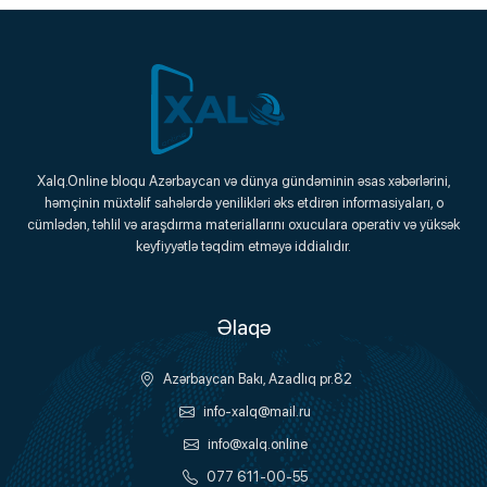
Xalq.Online
Xalq.Online bloqu Azərbaycan və dünya gündəminin əsas xəbərlərini,
həmçinin müxtəlif sahələrdə yenilikləri əks etdirən informasiyaları, o
Onlayn Platforma
cümlədən, təhlil və araşdırma materiallarını oxuculara operativ və yüksək
keyfiyyətlə təqdim etməyə iddialıdır.
Əlaqə
Azərbaycan Bakı, Azadlıq pr.82
info-xalq@mail.ru
info@xalq.online
077 611-00-55