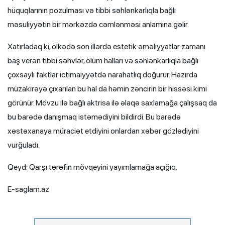
hüquqlarının pozulması və tibbi səhlənkarlıqla bağlı
məsuliyyətin bir mərkəzdə cəmlənməsi anlamına gəlir.
Xatırladaq ki, ölkədə son illərdə estetik əməliyyatlar zamanı
baş verən tibbi səhvlər, ölüm halları və səhlənkarlıqla bağlı
çoxsaylı faktlar ictimaiyyətdə narahatlıq doğurur. Hazırda
müzakirəyə çıxarılan bu hal da həmin zəncirin bir hissəsi kimi
görünür. Mövzu ilə bağlı aktrisa ilə əlaqə saxlamağa çalışsaq da
bu barədə danışmaq istəmədiyini bildirdi. Bu barədə
xəstəxanaya müraciət etdiyini onlardan xəbər gözlədiyini
vurğuladı.
Qeyd: Qarşı tərəfin mövqeyini yayımlamağa açığıq.
E-saglam.az