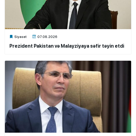
Xalq.Online
Siyasət
07.08.2026
Prezident Pakistan və Malayziyaya səfir təyin etdi