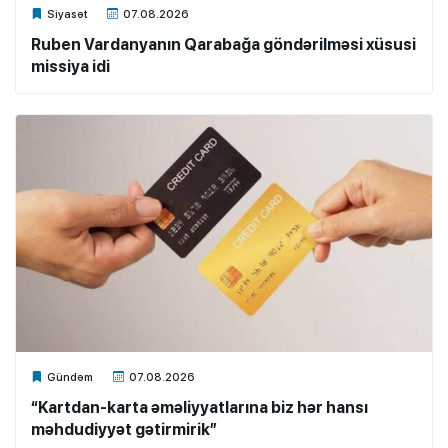
Xalq.Online
Siyasət
07.08.2026
Ruben Vardanyanın Qarabağa göndərilməsi xüsusi
missiya idi
Xalq.Online
Gündəm
07.08.2026
“Kartdan-karta əməliyyatlarına biz hər hansı
məhdudiyyət gətirmirik”