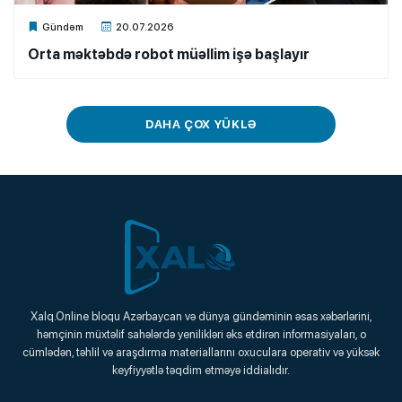
Xalq.Online
Gündəm
20.07.2026
Orta məktəbdə robot müəllim işə başlayır
DAHA ÇOX YÜKLƏ
Xalq.Online
Xalq.Online bloqu Azərbaycan və dünya gündəminin əsas xəbərlərini,
həmçinin müxtəlif sahələrdə yenilikləri əks etdirən informasiyaları, o
Onlayn Platforma
cümlədən, təhlil və araşdırma materiallarını oxuculara operativ və yüksək
keyfiyyətlə təqdim etməyə iddialıdır.