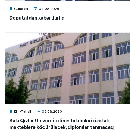
Xalq.Online
Gündəm
04.08.2026
Deputatdan xəbərdarlıq
Xalq.Online
Elm-Təhsil
03.08.2026
Bakı Qızlar Universitetinin tələbələri özəl ali
məktəblərə köçürüləcək, diplomlar tanınacaq