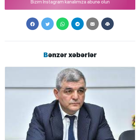
Bizim Instagram kanalımıza abunə olun
Bənzər xəbərlər