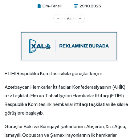
Elm-Təhsil
29.10.2025
Xalq.Online
ETİHİ Respublika Komitəsi silsilə görüşlər keçirir
Azərbaycan Həmkarlar İttifaqları Konfederasiyasının (AHİK)
üzv təşkilatı Elm və Təhsil İşçiləri Həmkarlar İttifaqı (ETİHİ)
Respublika Komitəsi ilk həmkarlar ittifaqı təşkilatları ilə silsilə
görüşlərə başlayıb.
Görüşlər Bakı və Sumqayıt şəhərlərinin, Abşeron, Xızı, Ağsu,
İsmayıllı, Qobustan və Şamaxı rayonlarının ilk həmkarlar