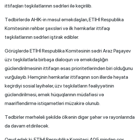
ittifaqları təşkilatlarının sədrləri ilə keçirilib.
Tədbirlərdə AHİK-in məsul əməkdaşları, ETİHİ Respublika
Komitəsinin rəhbər şəxsləri və ilk həmkarlar ittifaqı
təşkilatlarının sədrləri iştirak ediblər.
Görüşlərdə ETİHİ Respublika Komitəsinin sədri Araz Paşayev
üzv təşkilatlarla birbaşa dialoqun və əməkdaşlığın
gücləndirilməsinin ittifaqın əsas prioritetlərindən biri olduğunu
vurğulayıb. Həmçinin həmkarlar ittifaqının son illərdə həyata
keçirdiyi sosial layihələr, üzv təşkilatların fəaliyyətinin
gücləndirilməsi, əmək hüquqlarının müdafiəsi və
maarifləndirmə istiqamətləri müzakirə olunub.
Tədbirlər mərhələli şəkildə ölkənin digər şəhər və rayonlarında
da davam etdiriləcək.
Qeyd edək ki, ETİHİ Respublika Komitəsi 405 mindən çox