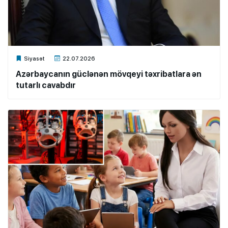
Xalq.Online
Siyasət
22.07.2026
Azərbaycanın güclənən mövqeyi təxribatlara ən
tutarlı cavabdır